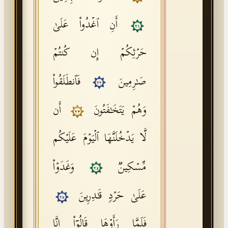
أَنِ ٱغۡدُوا۟ عَلَىٰ
٢١
حَرۡثِكُمۡ إِن كُنتُمۡ
صَـٰرِمِینَ
فَٱنطَلَقُوا۟
٢٢
وَهُمۡ یَتَخَـٰفَتُونَ
أَن
٢٣
لَّا یَدۡخُلَنَّهَا ٱلۡیَوۡمَ عَلَیۡكُم
مِّسۡكِینࣱ
وَغَدَوۡا۟
٢٤
عَلَىٰ حَرۡدࣲ قَـٰدِرِینَ
٢٥
فَلَمَّا رَأَوۡهَا قَالُوۤا۟ إِنَّا