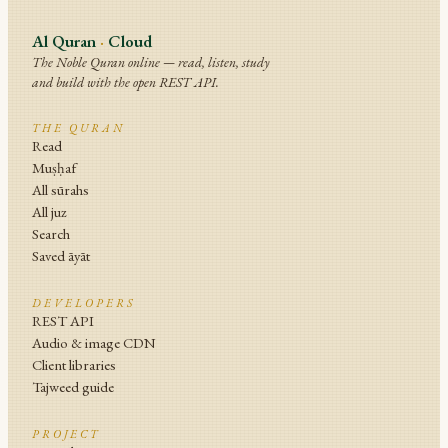
Al Quran
·
Cloud
The Noble Quran online — read, listen, study
and build with the open REST API.
THE QURAN
Read
Muṣḥaf
All sūrahs
All juz
Search
Saved āyāt
DEVELOPERS
REST API
Audio & image CDN
Client libraries
Tajweed guide
PROJECT