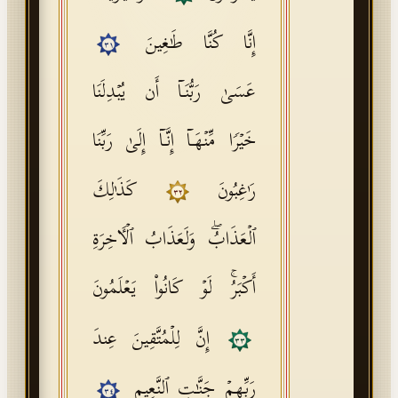
إِنَّا كُنَّا طَـٰغِینَ
٣١
عَسَىٰ رَبُّنَاۤ أَن یُبۡدِلَنَا
خَیۡرࣰا مِّنۡهَاۤ إِنَّاۤ إِلَىٰ رَبِّنَا
رَ ٰ⁠غِبُونَ
كَذَ ٰ⁠لِكَ
٣٢
ٱلۡعَذَابُۖ وَلَعَذَابُ ٱلۡـَٔاخِرَةِ
أَكۡبَرُۚ لَوۡ كَانُوا۟ یَعۡلَمُونَ
إِنَّ لِلۡمُتَّقِینَ عِندَ
٣٣
رَبِّهِمۡ جَنَّـٰتِ ٱلنَّعِیمِ
٣٤