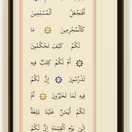
أَفَنَجۡعَلُ ٱلۡمُسۡلِمِینَ
كَٱلۡمُجۡرِمِینَ
مَا
٣٥
لَكُمۡ كَیۡفَ تَحۡكُمُونَ
أَمۡ لَكُمۡ كِتَـٰبࣱ فِیهِ
٣٦
تَدۡرُسُونَ
إِنَّ لَكُمۡ
٣٧
فِیهِ لَمَا تَخَیَّرُونَ
أَمۡ
٣٨
لَكُمۡ أَیۡمَـٰنٌ عَلَیۡنَا بَـٰلِغَةٌ
إِلَىٰ یَوۡمِ ٱلۡقِیَـٰمَةِ إِنَّ لَكُمۡ