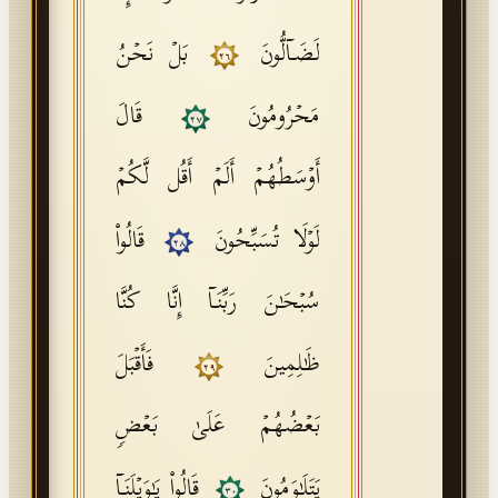
لَضَاۤلُّونَ
بَلۡ نَحۡنُ
٢٦
مَحۡرُومُونَ
قَالَ
٢٧
أَوۡسَطُهُمۡ أَلَمۡ أَقُل لَّكُمۡ
لَوۡلَا تُسَبِّحُونَ
قَالُوا۟
٢٨
سُبۡحَـٰنَ رَبِّنَاۤ إِنَّا كُنَّا
ظَـٰلِمِینَ
فَأَقۡبَلَ
٢٩
بَعۡضُهُمۡ عَلَىٰ بَعۡضࣲ
یَتَلَـٰوَمُونَ
قَالُوا۟ یَـٰوَیۡلَنَاۤ
٣٠