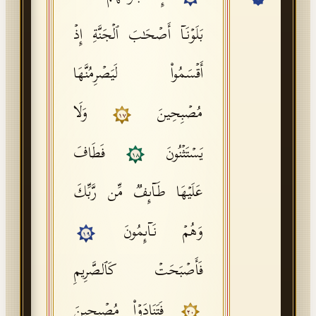
API Documentation
بَلَوۡنَاۤ أَصۡحَـٰبَ ٱلۡجَنَّةِ إِذۡ
Tajweed Guide
أَقۡسَمُوا۟ لَیَصۡرِمُنَّهَا
Font Edition Tester
CDN
مُصۡبِحِینَ
وَلَا
١٧
یَسۡتَثۡنُونَ
فَطَافَ
Sign in
١٨
عَلَیۡهَا طَاۤىِٕفࣱ مِّن رَّبِّكَ
وَهُمۡ نَاۤىِٕمُونَ
١٩
فَأَصۡبَحَتۡ كَٱلصَّرِیمِ
فَتَنَادَوۡا۟ مُصۡبِحِینَ
٢٠