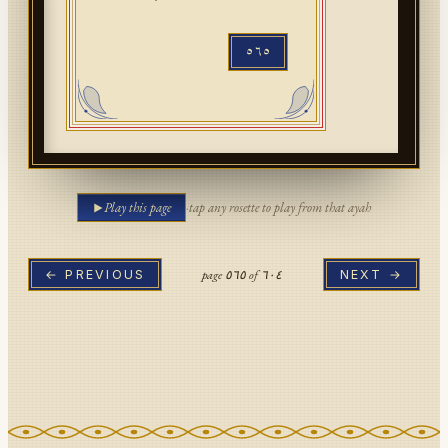
٥٦٥
Play this page
·
tap any rosette to play from that ayah
page
٥٦٥
of
٦٠٤
← PREVIOUS
NEXT →