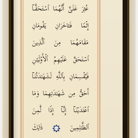
عُثِرَ عَلَىٰۤ أَنَّهُمَا ٱسۡتَحَقَّاۤ
إِثۡمࣰا فَـَٔاخَرَانِ یَقُومَانِ
مَقَامَهُمَا مِنَ ٱلَّذِینَ
ٱسۡتَحَقَّ عَلَیۡهِمُ ٱلۡأَوۡلَیَـٰنِ
فَیُقۡسِمَانِ بِٱللَّهِ لَشَهَـٰدَتُنَاۤ
أَحَقُّ مِن شَهَـٰدَتِهِمَا وَمَا
ٱعۡتَدَیۡنَاۤ إِنَّاۤ إِذࣰا لَّمِنَ
ٱلظَّـٰلِمِینَ
ذَ ٰ⁠لِكَ
١٠٧