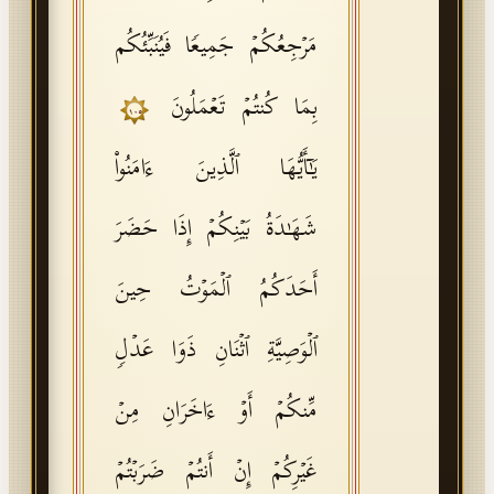
مَرۡجِعُكُمۡ جَمِیعࣰا فَیُنَبِّئُكُم
بِمَا كُنتُمۡ تَعۡمَلُونَ
١٠٥
یَـٰۤأَیُّهَا ٱلَّذِینَ ءَامَنُوا۟
شَهَـٰدَةُ بَیۡنِكُمۡ إِذَا حَضَرَ
أَحَدَكُمُ ٱلۡمَوۡتُ حِینَ
ٱلۡوَصِیَّةِ ٱثۡنَانِ ذَوَا عَدۡلࣲ
مِّنكُمۡ أَوۡ ءَاخَرَانِ مِنۡ
غَیۡرِكُمۡ إِنۡ أَنتُمۡ ضَرَبۡتُمۡ