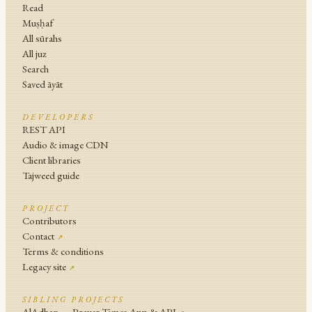
Read
Muṣḥaf
All sūrahs
All juz
Search
Saved āyāt
DEVELOPERS
REST API
Audio & image CDN
Client libraries
Tajweed guide
PROJECT
Contributors
Contact
↗
Terms & conditions
Legacy site
↗
SIBLING PROJECTS
AlAdhan — Prayer Times App & API