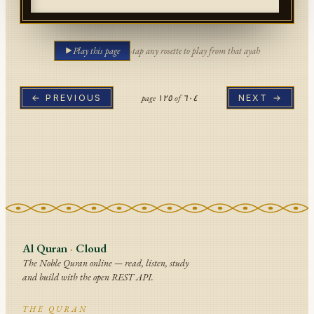
Play this page
·
tap any rosette to play from that ayah
page
١٢٥
of
٦٠٤
← PREVIOUS
NEXT →
Al Quran
·
Cloud
The Noble Quran online — read, listen, study
and build with the open REST API.
THE QURAN