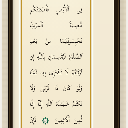
فِی ٱلۡأَرۡضِ فَأَصَـٰبَتۡكُم
مُّصِیبَةُ ٱلۡمَوۡتِۚ
تَحۡبِسُونَهُمَا مِنۢ بَعۡدِ
ٱلصَّلَوٰةِ فَیُقۡسِمَانِ بِٱللَّهِ إِنِ
ٱرۡتَبۡتُمۡ لَا نَشۡتَرِی بِهِۦ ثَمَنࣰا
وَلَوۡ كَانَ ذَا قُرۡبَىٰ وَلَا
نَكۡتُمُ شَهَـٰدَةَ ٱللَّهِ إِنَّاۤ إِذࣰا
لَّمِنَ ٱلۡـَٔاثِمِینَ
فَإِنۡ
١٠٦