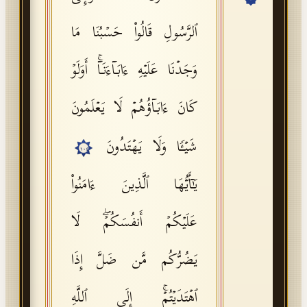
API Documentation
ٱلرَّسُولِ قَالُوا۟ حَسۡبُنَا مَا
Tajweed Guide
وَجَدۡنَا عَلَیۡهِ ءَابَاۤءَنَاۤۚ أَوَلَوۡ
Font Edition Tester
CDN
كَانَ ءَابَاۤؤُهُمۡ لَا یَعۡلَمُونَ
شَیۡـࣰٔا وَلَا یَهۡتَدُونَ
١٠٤
Sign in
یَـٰۤأَیُّهَا ٱلَّذِینَ ءَامَنُوا۟
عَلَیۡكُمۡ أَنفُسَكُمۡۖ لَا
یَضُرُّكُم مَّن ضَلَّ إِذَا
ٱهۡتَدَیۡتُمۡۚ إِلَى ٱللَّهِ