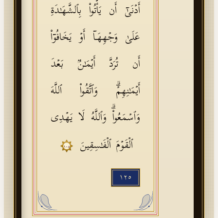
أَدۡنَىٰۤ أَن یَأۡتُوا۟ بِٱلشَّهَـٰدَةِ
عَلَىٰ وَجۡهِهَاۤ أَوۡ یَخَافُوۤا۟
أَن تُرَدَّ أَیۡمَـٰنُۢ بَعۡدَ
أَیۡمَـٰنِهِمۡۗ وَٱتَّقُوا۟ ٱللَّهَ
وَٱسۡمَعُوا۟ۗ وَٱللَّهُ لَا یَهۡدِی
ٱلۡقَوۡمَ ٱلۡفَـٰسِقِینَ
١٠٨
١٢٥