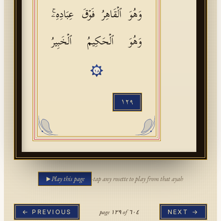
وَهُوَ ٱلۡقَاهِرُ فَوۡقَ عِبَادِهِۦۚ
وَهُوَ ٱلۡحَكِیمُ ٱلۡخَبِیرُ
١٨
١٢٩
Play this page
·
tap any rosette to play from that ayah
page
١٢٩
of
٦٠٤
← PREVIOUS
NEXT →