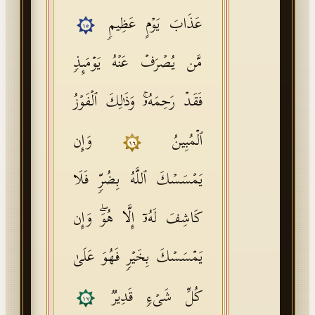
عَذَابَ یَوۡمٍ عَظِیمࣲ
١٥
مَّن یُصۡرَفۡ عَنۡهُ یَوۡمَىِٕذࣲ
فَقَدۡ رَحِمَهُۥۚ وَذَ ٰ⁠لِكَ ٱلۡفَوۡزُ
ٱلۡمُبِینُ
وَإِن
١٦
یَمۡسَسۡكَ ٱللَّهُ بِضُرࣲّ فَلَا
كَاشِفَ لَهُۥۤ إِلَّا هُوَۖ وَإِن
یَمۡسَسۡكَ بِخَیۡرࣲ فَهُوَ عَلَىٰ
كُلِّ شَیۡءࣲ قَدِیرࣱ
١٧