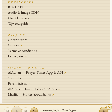
DEVELOPERS
REST API
Audio & image CDN
Client libraries
Tajweed guide
PROJECT
Contributors
Contact
↗
Terms & conditions
Legacy site
↗
SIBLING PROJECTS
AlAdhan — Prayer Times App & API
↗
Sermons
↗
Perennialism
↗
AlAqida — Imam Tahawi's ʿAqīda
↗
Marifa — Stories about Saints
↗
An
Islamic Network
Project .
Tap any āyah ▷ to begin
A