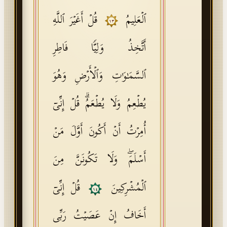
ٱلۡعَلِیمُ
قُلۡ أَغَیۡرَ ٱللَّهِ
١٣
أَتَّخِذُ وَلِیࣰّا فَاطِرِ
ٱلسَّمَـٰوَ ٰ⁠تِ وَٱلۡأَرۡضِ وَهُوَ
یُطۡعِمُ وَلَا یُطۡعَمُۗ قُلۡ إِنِّیۤ
أُمِرۡتُ أَنۡ أَكُونَ أَوَّلَ مَنۡ
أَسۡلَمَۖ وَلَا تَكُونَنَّ مِنَ
ٱلۡمُشۡرِكِینَ
قُلۡ إِنِّیۤ
١٤
أَخَافُ إِنۡ عَصَیۡتُ رَبِّی