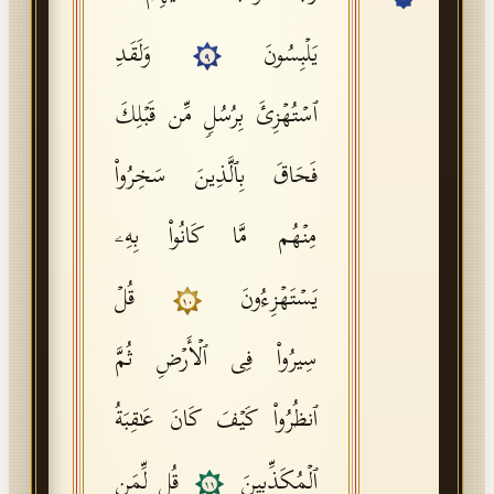
API Documentation
یَلۡبِسُونَ
وَلَقَدِ
٩
Tajweed Guide
ٱسۡتُهۡزِئَ بِرُسُلࣲ مِّن قَبۡلِكَ
Font Edition Tester
CDN
فَحَاقَ بِٱلَّذِینَ سَخِرُوا۟
مِنۡهُم مَّا كَانُوا۟ بِهِۦ
Sign in
یَسۡتَهۡزِءُونَ
قُلۡ
١٠
سِیرُوا۟ فِی ٱلۡأَرۡضِ ثُمَّ
ٱنظُرُوا۟ كَیۡفَ كَانَ عَـٰقِبَةُ
ٱلۡمُكَذِّبِینَ
قُل لِّمَن
١١