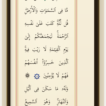
مَّا فِی ٱلسَّمَـٰوَ ٰ⁠تِ وَٱلۡأَرۡضِۖ
قُل لِّلَّهِۚ كَتَبَ عَلَىٰ نَفۡسِهِ
ٱلرَّحۡمَةَۚ لَیَجۡمَعَنَّكُمۡ إِلَىٰ
یَوۡمِ ٱلۡقِیَـٰمَةِ لَا رَیۡبَ فِیهِۚ
ٱلَّذِینَ خَسِرُوۤا۟ أَنفُسَهُمۡ
۞
فَهُمۡ لَا یُؤۡمِنُونَ
١٢
وَلَهُۥ مَا سَكَنَ فِی ٱلَّیۡلِ
وَٱلنَّهَارِۚ وَهُوَ ٱلسَّمِیعُ