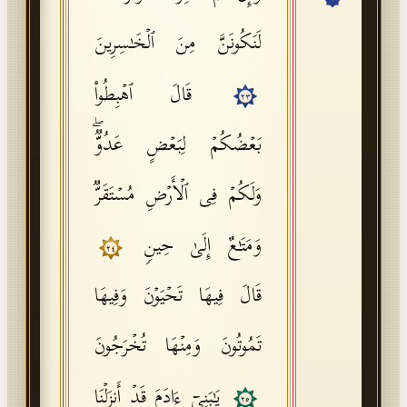
API Documentation
لَنَكُونَنَّ مِنَ ٱلۡخَـٰسِرِینَ
Tajweed Guide
قَالَ ٱهۡبِطُوا۟
Font Edition Tester
٢٣
CDN
بَعۡضُكُمۡ لِبَعۡضٍ عَدُوࣱّۖ
وَلَكُمۡ فِی ٱلۡأَرۡضِ مُسۡتَقَرࣱّ
Sign in
وَمَتَـٰعٌ إِلَىٰ حِینࣲ
٢٤
قَالَ فِیهَا تَحۡیَوۡنَ وَفِیهَا
تَمُوتُونَ وَمِنۡهَا تُخۡرَجُونَ
یَـٰبَنِیۤ ءَادَمَ قَدۡ أَنزَلۡنَا
٢٥