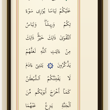
عَلَیۡكُمۡ لِبَاسࣰا یُوَ ٰ⁠رِی سَوۡءَ ٰ⁠
تِكُمۡ وَرِیشࣰاۖ وَلِبَاسُ
ٱلتَّقۡوَىٰ ذَ ٰ⁠لِكَ خَیۡرࣱۚ ذَ ٰ⁠لِكَ
مِنۡ ءَایَـٰتِ ٱللَّهِ لَعَلَّهُمۡ
یَذَّكَّرُونَ
یَـٰبَنِیۤ ءَادَمَ
٢٦
لَا یَفۡتِنَنَّكُمُ ٱلشَّیۡطَـٰنُ
كَمَاۤ أَخۡرَجَ أَبَوَیۡكُم مِّنَ
ٱلۡجَنَّةِ یَنزِعُ عَنۡهُمَا