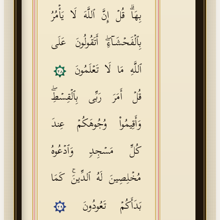
بِهَاۗ قُلۡ إِنَّ ٱللَّهَ لَا یَأۡمُرُ
بِٱلۡفَحۡشَاۤءِۖ أَتَقُولُونَ عَلَى
ٱللَّهِ مَا لَا تَعۡلَمُونَ
٢٨
قُلۡ أَمَرَ رَبِّی بِٱلۡقِسۡطِۖ
وَأَقِیمُوا۟ وُجُوهَكُمۡ عِندَ
كُلِّ مَسۡجِدࣲ وَٱدۡعُوهُ
مُخۡلِصِینَ لَهُ ٱلدِّینَۚ كَمَا
بَدَأَكُمۡ تَعُودُونَ
٢٩