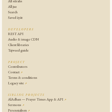
All sūrahs
All juz
Search
Saved āyāt
DEVELOPERS
REST API
Audio & image CDN
Client libraries
Tajweed guide
PROJECT
Contributors
Contact
↗
Terms & conditions
Legacy site
↗
SIBLING PROJECTS
AlAdhan — Prayer Times App & API
↗
Sermons
↗
Perennialism
↗