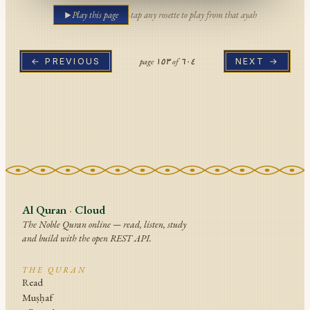
Play this page
·
tap any rosette to play from that ayah
page
١٥٣
of
٦٠٤
← PREVIOUS
NEXT →
Al Quran
·
Cloud
The Noble Quran online — read, listen, study
and build with the open REST API.
THE QURAN
Read
Muṣḥaf