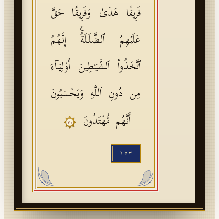
فَرِیقًا هَدَىٰ وَفَرِیقًا حَقَّ
عَلَیۡهِمُ ٱلضَّلَـٰلَةُۚ إِنَّهُمُ
ٱتَّخَذُوا۟ ٱلشَّیَـٰطِینَ أَوۡلِیَاۤءَ
مِن دُونِ ٱللَّهِ وَیَحۡسَبُونَ
أَنَّهُم مُّهۡتَدُونَ
٣٠
١٥٣