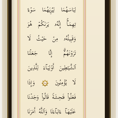
لِبَاسَهُمَا لِیُرِیَهُمَا سَوۡءَ ٰ⁠
تِهِمَاۤۚ إِنَّهُۥ یَرَىٰكُمۡ هُوَ
وَقَبِیلُهُۥ مِنۡ حَیۡثُ لَا
تَرَوۡنَهُمۡۗ إِنَّا جَعَلۡنَا
ٱلشَّیَـٰطِینَ أَوۡلِیَاۤءَ لِلَّذِینَ
لَا یُؤۡمِنُونَ
وَإِذَا
٢٧
فَعَلُوا۟ فَـٰحِشَةࣰ قَالُوا۟ وَجَدۡنَا
عَلَیۡهَاۤ ءَابَاۤءَنَا وَٱللَّهُ أَمَرَنَا