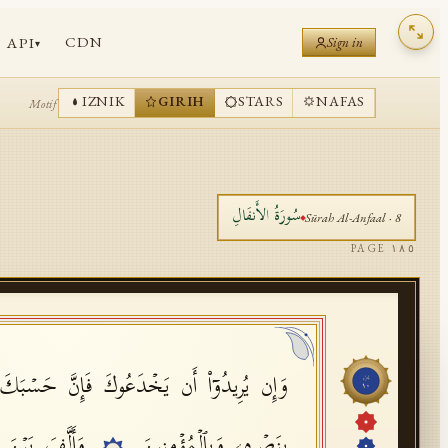
CDN
API
Sign in
▾
IZNIK
GIRIH
STARS
NAFAS
Motif
سُورَةُ
الأَنفَالِ
Sūrah
Al-Anfaal
·
8
PAGE
١٨٥
وَإِن یُرِیدُوۤا۟ أَن یَخۡدَعُوكَ فَإِنَّ حَسۡبَكَ ٱل
جُزْء
١٠
بِنَصۡرِهِۦ وَبِٱلۡمُؤۡمِنِینَ
وَأَلَّفَ بَیۡنَ 