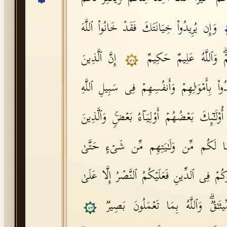
وَإِن یُرِیدُوا۟ خِیَانَتَكَ فَقَدۡ خَانُوا۟ ٱللَّهَ
مۡۗ وَٱللَّهُ عَلِیمٌ حَكِیمٌ
إِنَّ ٱلَّذِینَ
٧١
ُوا۟ بِأَمۡوَ ٰ⁠لِهِمۡ وَأَنفُسِهِمۡ فِی سَبِیلِ ٱللَّهِ
 أُو۟لَـٰۤىِٕكَ بَعۡضُهُمۡ أَوۡلِیَاۤءُ بَعۡضࣲۚ وَٱلَّذِینَ
۟ مَا لَكُم مِّن وَلَـٰیَتِهِم مِّن شَیۡءٍ حَتَّىٰ
كُمۡ فِی ٱلدِّینِ فَعَلَیۡكُمُ ٱلنَّصۡرُ إِلَّا عَلَىٰ
مِّیثَـٰقࣱۗ وَٱللَّهُ بِمَا تَعۡمَلُونَ بَصِیرࣱ
٧٢