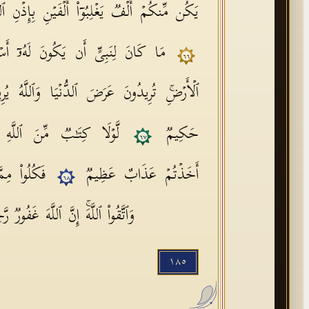
یَكُن مِّنكُمۡ أَلۡفࣱ یَغۡلِبُوۤا۟ أَلۡفَیۡنِ بِإِذۡنِ ٱللَّ
مَا كَانَ لِنَبِیٍّ أَن یَكُونَ لَهُۥۤ أَ
٦٦
ٱلۡأَرۡضِۚ تُرِیدُونَ عَرَضَ ٱلدُّنۡیَا وَٱللَّهُ یُرِیدُ 
حَكِیمࣱ
لَّوۡلَا كِتَـٰبࣱ مِّنَ ٱللَّه
٦٧
أَخَذۡتُمۡ عَذَابٌ عَظِیمࣱ
فَكُلُوا۟ مِمّ
٦٨
وَٱتَّقُوا۟ ٱللَّهَۚ إِنَّ ٱللَّهَ غَفُورࣱ ر
١٨٥