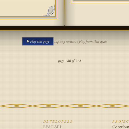
Play this page
·
tap any rosette to play from that ayah
page
١٨٥
of
٦٠٤
N
DEVELOPERS
PROJE
REST API
Contribu