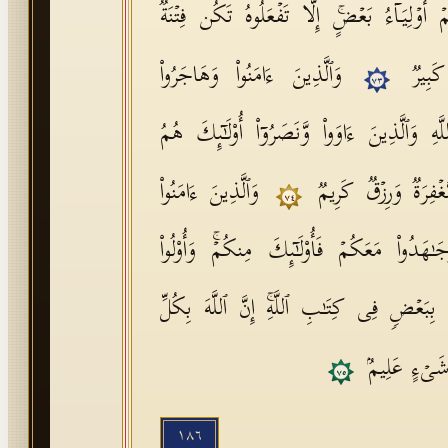
 أَوۡلِیَاۤءُ بَعۡضٍۚ إِلَّا تَفۡعَلُوهُ تَكُن فِتۡنَةࣱ
كَبِیرࣱ
وَٱلَّذِینَ ءَامَنُوا۟ وَهَاجَرُوا۟
٧٣
ِ وَٱلَّذِینَ ءَاوَوا۟ وَّنَصَرُوۤا۟ أُو۟لَـٰۤىِٕكَ هُمُ
َغۡفِرَةࣱ وَرِزۡقࣱ كَرِیمࣱ
وَٱلَّذِینَ ءَامَنُوا۟
٧٤
هَدُوا۟ مَعَكُمۡ فَأُو۟لَـٰۤىِٕكَ مِنكُمۡۚ وَأُو۟لُوا۟
ٰ بِبَعۡضࣲ فِی كِتَـٰبِ ٱللَّهِۚ إِنَّ ٱللَّهَ بِكُلِّ
َیۡءٍ عَلِیمُۢ
٧٥
١٨٦