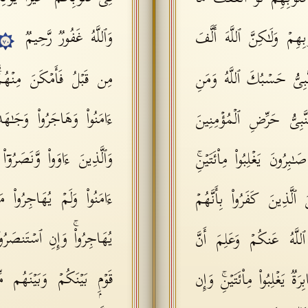
مۡ وَلَـٰكِنَّ ٱللَّهَ أَلَّفَ
وَٱللَّهُ غَفُورࣱ رَّحِیمࣱ
٧٠
ٱلنَّبِیُّ حَسۡبُكَ ٱللَّهُ وَمَنِ
مِن قَبۡلُ فَأَمۡكَنَ مِنۡهُ
ءَامَنُوا۟ وَهَاجَرُوا۟ وَجَـٰهَد
 ٱلنَّبِیُّ حَرِّضِ ٱلۡمُؤۡمِنِینَ
وَٱلَّذِینَ ءَاوَوا۟ وَّنَصَرُوۤا۟
ُونَ یَغۡلِبُوا۟ مِا۟ئَتَیۡنِۚ
ءَامَنُوا۟ وَلَمۡ یُهَاجِرُوا
ٱلَّذِینَ كَفَرُوا۟ بِأَنَّهُمۡ
یُهَاجِرُوا۟ۚ وَإِنِ ٱسۡتَنصَرُو
للَّهُ عَنكُمۡ وَعَلِمَ أَنَّ
قَوۡمِۭ بَیۡنَكُمۡ وَبَیۡنَهُم 
یَغۡلِبُوا۟ مِا۟ئَتَیۡنِۚ وَإِن