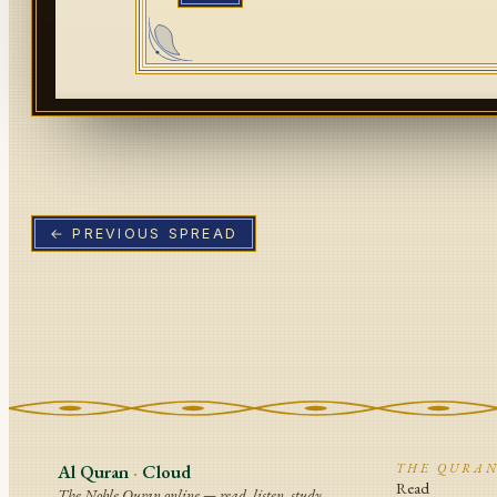
← PREVIOUS SPREAD
Al Quran
·
Cloud
THE QURA
Read
The Noble Quran online — read, listen, study