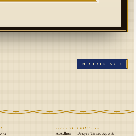
NEXT SPREAD →
CT
SIBLING PROJECTS
AlAdhan — Prayer Times App &
tors