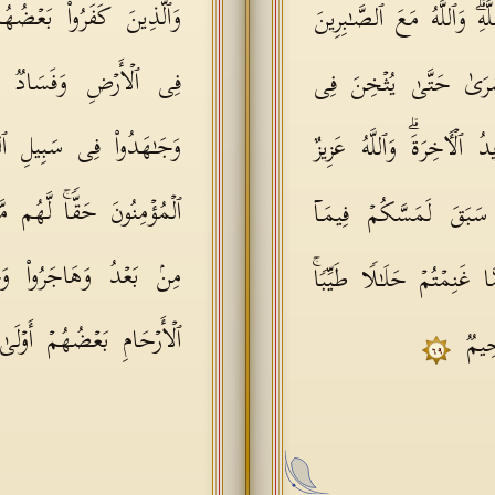
وَٱلَّذِینَ كَفَرُوا۟ بَعۡضُهُمۡ
هِۗ وَٱللَّهُ مَعَ ٱلصَّـٰبِرِینَ
فِی ٱلۡأَرۡضِ وَفَسَادࣱ 
سۡرَىٰ حَتَّىٰ یُثۡخِنَ فِی
وَجَـٰهَدُوا۟ فِی سَبِیلِ ٱللَّه
ٱلۡـَٔاخِرَةَۗ وَٱللَّهُ عَزِیزٌ
ٱلۡمُؤۡمِنُونَ حَقࣰّاۚ لَّهُم مّ
ِ سَبَقَ لَمَسَّكُمۡ فِیمَاۤ
مِنۢ بَعۡدُ وَهَاجَرُوا۟ وَجَـٰ
َا غَنِمۡتُمۡ حَلَـٰلࣰا طَیِّبࣰاۚ
ٱلۡأَرۡحَامِ بَعۡضُهُمۡ أَوۡلَى
َّحِیمࣱ
٦٩
ش