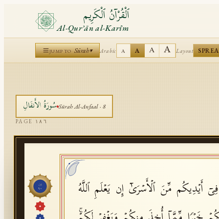
ٱلْقُرْآنُ ٱلْكَرِيم
Al-Qurʾān al-Karīm
A
A
Sūrah
A
SPRE
Arabic
Layout
▾
A
JUMP TO
سُورَةُ
الأَنفَالِ
Sūrah
Al-Anfaal
·
8
PAGE
١٨٦
ن فِیۤ أَیۡدِیكُم مِّنَ ٱلۡأَسۡرَىٰۤ إِن یَعۡلَمِ ٱللَّهُ
جُزْء
١٠
ُمۡ خَیۡرࣰا مِّمَّاۤ أُخِذَ مِنكُمۡ وَیَغۡفِرۡ لَكُمۡۚ