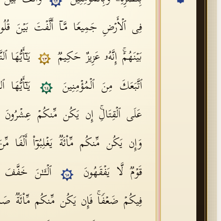
٦٢
فِی ٱلۡأَرۡضِ جَمِیعࣰا مَّاۤ أَلَّفۡتَ بَیۡنَ قُلُوبِهِ
بَیۡنَهُمۡۚ إِنَّهُۥ عَزِیزٌ حَكِیمࣱ
یَـٰۤأَیُّهَا 
٦٣
ٱتَّبَعَكَ مِنَ ٱلۡمُؤۡمِنِینَ
یَـٰۤأَیُّهَا
٦٤
عَلَى ٱلۡقِتَالِۚ إِن یَكُن مِّنكُمۡ عِشۡرُونَ صَـٰبِر
وَإِن یَكُن مِّنكُم مِّا۟ئَةࣱ یَغۡلِبُوۤا۟ أَلۡفࣰا مِّنَ 
قَوۡمࣱ لَّا یَفۡقَهُونَ
ٱلۡـَٔـٰنَ خَفَّفَ ٱ
٦٥
فِیكُمۡ ضَعۡفࣰاۚ فَإِن یَكُن مِّنكُم مِّا۟ئَةࣱ صَابِرَةࣱ 