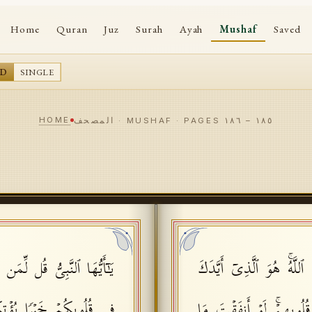
Home
Quran
Juz
Surah
Ayah
Mushaf
Saved
AD
SINGLE
HOME
١٨٥
–
١٨٦
المصحف · MUSHAF · PAGES
لَّهُۚ هُوَ ٱلَّذِیۤ أَیَّدَكَ
یَـٰۤأَیُّهَا ٱلنَّبِیُّ قُل لِّمَ
فِی قُلُوبِكُمۡ خَیۡرࣰا یُؤۡتِك
قُلُوبِهِمۡۚ لَوۡ أَنفَقۡتَ مَا