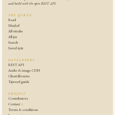
and build with the open REST API.
THE QURAN
Read
Muṣḥaf
All sūrahs
All juz
Search
Saved āyāt
DEVELOPERS
REST API
Audio & image CDN
Client libraries
Tajweed guide
PROJECT
Contributors
Contact
↗
Terms & conditions