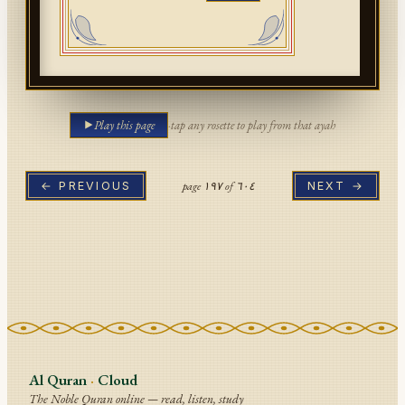
Play this page
·
tap any rosette to play from that ayah
page
١٩٧
of
٦٠٤
← PREVIOUS
NEXT →
Al Quran
·
Cloud
The Noble Quran online — read, listen, study