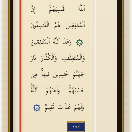
ٱللَّهَ فَنَسِیَهُمۡۚ إِنَّ
ٱلۡمُنَـٰفِقِینَ هُمُ ٱلۡفَـٰسِقُونَ
وَعَدَ ٱللَّهُ ٱلۡمُنَـٰفِقِینَ
٦٧
وَٱلۡمُنَـٰفِقَـٰتِ وَٱلۡكُفَّارَ نَارَ
جَهَنَّمَ خَـٰلِدِینَ فِیهَاۚ هِیَ
حَسۡبُهُمۡۚ وَلَعَنَهُمُ ٱللَّهُۖ
وَلَهُمۡ عَذَابࣱ مُّقِیمࣱ
٦٨
١٩٧