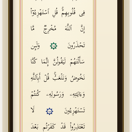
فِی قُلُوبِهِمۡۚ قُلِ ٱسۡتَهۡزِءُوۤا۟
إِنَّ ٱللَّهَ مُخۡرِجࣱ مَّا
تَحۡذَرُونَ
وَلَىِٕن
٦٤
سَأَلۡتَهُمۡ لَیَقُولُنَّ إِنَّمَا كُنَّا
نَخُوضُ وَنَلۡعَبُۚ قُلۡ أَبِٱللَّهِ
وَءَایَـٰتِهِۦ وَرَسُولِهِۦ كُنتُمۡ
تَسۡتَهۡزِءُونَ
لَا
٦٥
تَعۡتَذِرُوا۟ قَدۡ كَفَرۡتُم بَعۡدَ