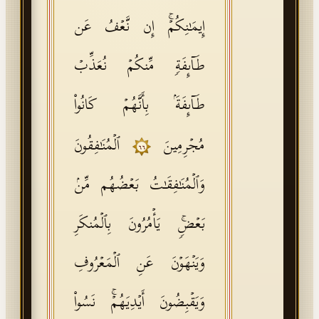
إِیمَـٰنِكُمۡۚ إِن نَّعۡفُ عَن
طَاۤىِٕفَةࣲ مِّنكُمۡ نُعَذِّبۡ
طَاۤىِٕفَةَۢ بِأَنَّهُمۡ كَانُوا۟
مُجۡرِمِینَ
ٱلۡمُنَـٰفِقُونَ
٦٦
وَٱلۡمُنَـٰفِقَـٰتُ بَعۡضُهُم مِّنۢ
بَعۡضࣲۚ یَأۡمُرُونَ بِٱلۡمُنكَرِ
وَیَنۡهَوۡنَ عَنِ ٱلۡمَعۡرُوفِ
وَیَقۡبِضُونَ أَیۡدِیَهُمۡۚ نَسُوا۟