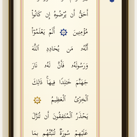
API Documentation
أَحَقُّ أَن یُرۡضُوهُ إِن كَانُوا۟
Tajweed Guide
مُؤۡمِنِینَ
أَلَمۡ یَعۡلَمُوۤا۟
Font Edition Tester
٦٢
CDN
أَنَّهُۥ مَن یُحَادِدِ ٱللَّهَ
وَرَسُولَهُۥ فَأَنَّ لَهُۥ نَارَ
Sign in
جَهَنَّمَ خَـٰلِدࣰا فِیهَاۚ ذَ ٰ⁠لِكَ
ٱلۡخِزۡیُ ٱلۡعَظِیمُ
٦٣
یَحۡذَرُ ٱلۡمُنَـٰفِقُونَ أَن تُنَزَّلَ
عَلَیۡهِمۡ سُورَةࣱ تُنَبِّئُهُم بِمَا