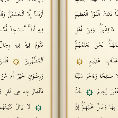
اۚ ذَ ٰ⁠لِكَ ٱلۡفَوۡزُ ٱلۡعَظِیمُ
أَرَدۡنَاۤ إِلَّا ٱلۡحُسۡنَىٰۖ وَٱ
ُنَـٰفِقُونَۖ وَمِنۡ أَهۡلِ
فِیهِ أَبَدࣰاۚ لَّمَسۡجِدٌ أُسّ
مُهُمۡۖ نَحۡنُ نَعۡلَمُهُمۡۚ
تَقُومَ فِیهِۚ فِیهِ رِجَالࣱ
لَىٰ عَذَابٍ عَظِیمࣲ
ٱلۡمُطَّهِّرِینَ
أَفَمَ
١٠٨
١٠١
ࣰا صَـٰلِحࣰا وَءَاخَرَ سَیِّئًا
وَرِضۡوَ ٰ⁠نٍ خَیۡرٌ أَم مَّن
فَٱنۡهَارَ بِهِۦ فِی نَارِ جَهَ
غَفُورࣱ رَّحِیمٌ
خُذۡ
١٠٢
 بِهَا وَصَلِّ عَلَیۡهِمۡۖ إِنَّ
لَا یَزَالُ بُنۡیَـٰنُه
١٠٩