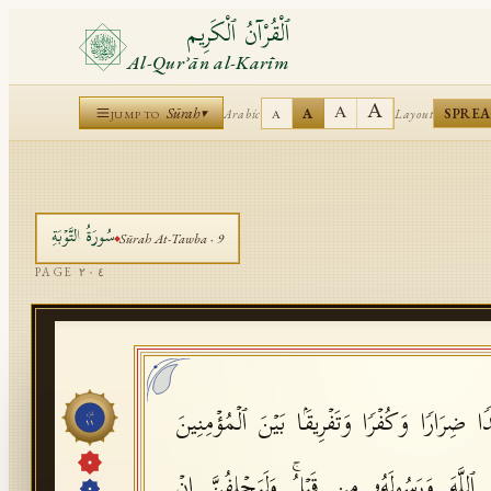
ٱلْقُرْآنُ ٱلْكَرِيم
Al-Qurʾān al-Karīm
A
A
Sūrah
A
SPRE
Arabic
Layout
▾
A
JUMP TO
سُورَةُ
التَّوۡبَةِ
Sūrah
At-Tawba
·
9
PAGE
٢٠٤
ا ضِرَارࣰا وَكُفۡرࣰا وَتَفۡرِیقَۢا بَیۡنَ ٱلۡمُؤۡمِنِینَ
جُزْء
١١
للَّهَ وَرَسُولَهُۥ مِن قَبۡلُۚ وَلَیَحۡلِفُنَّ إِنۡ