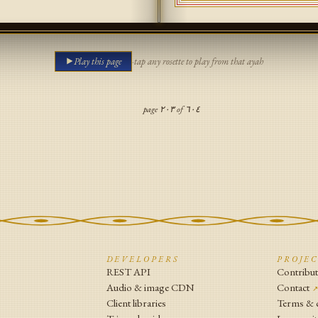
Play this page
·
tap any rosette to play from that ayah
page
٢٠٣
of
٦٠٤
N
DEVELOPERS
PROJE
REST API
Contribu
Audio & image CDN
Contact
Client libraries
Terms & 