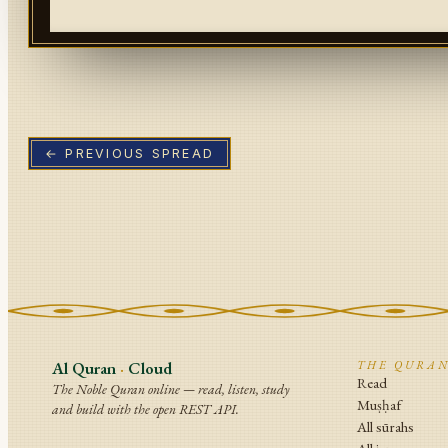
← PREVIOUS SPREAD
Al Quran
·
Cloud
THE QURA
Read
The Noble Quran online — read, listen, study
Muṣḥaf
and build with the open REST API.
All sūrahs