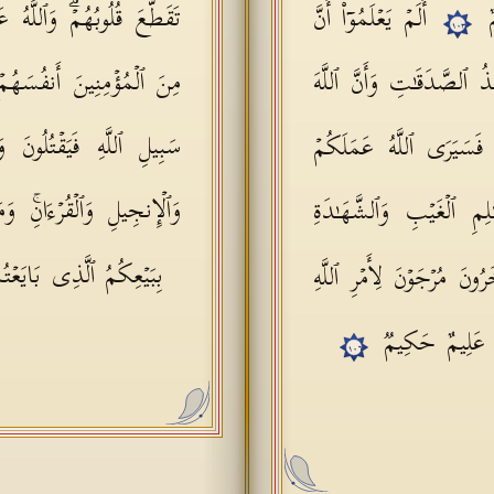
مٌ
أَلَمۡ یَعۡلَمُوۤا۟ أَنَّ
تَقَطَّعَ قُلُوبُهُمۡۗ وَٱللَّه
١٠٣
ذُ ٱلصَّدَقَـٰتِ وَأَنَّ ٱللَّهَ
مِنَ ٱلۡمُؤۡمِنِینَ أَنفُسَهُمۡ وَ
سَبِیلِ ٱللَّهِ فَیَقۡتُلُونَ وَ
۟ فَسَیَرَى ٱللَّهُ عَمَلَكُمۡ
وَٱلۡإِنجِیلِ وَٱلۡقُرۡءَانِۚ وَ
ٰلِمِ ٱلۡغَیۡبِ وَٱلشَّهَـٰدَةِ
بِبَیۡعِكُمُ ٱلَّذِی بَایَعۡتُ
رُونَ مُرۡجَوۡنَ لِأَمۡرِ ٱللَّهِ
لَّهُ عَلِیمٌ حَكِیمࣱ
١٠٦