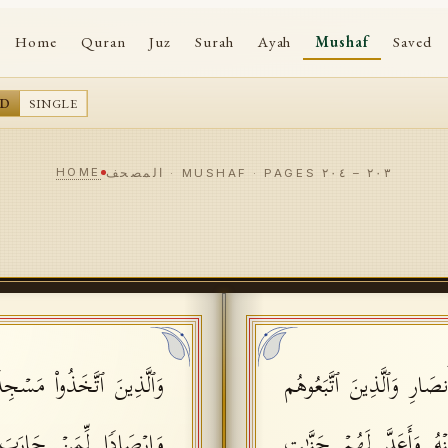
Home
Quran
Juz
Surah
Ayah
Mushaf
Saved
AD
SINGLE
HOME
٢٠٣
–
٢٠٤
المصحف · MUSHAF · PAGES
أَنصَارِ وَٱلَّذِینَ ٱتَّبَعُوهُم
وَٱلَّذِینَ ٱتَّخَذُوا۟ مَسۡجِدࣰ
هُ وَأَعَدَّ لَهُمۡ جَنَّـٰتࣲ
وَإِرۡصَادࣰا لِّمَنۡ حَارَبَ ٱ