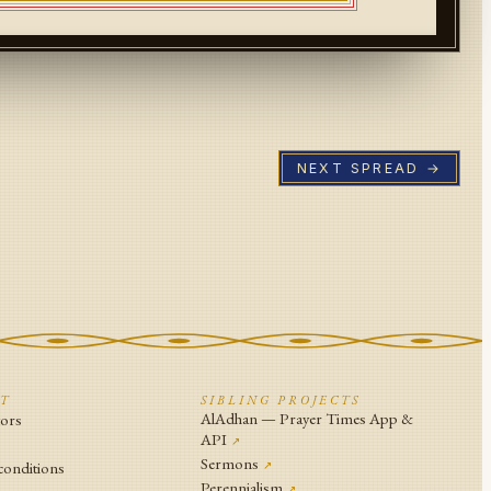
NEXT SPREAD →
CT
SIBLING PROJECTS
AlAdhan — Prayer Times App &
tors
API
↗
↗
Sermons
conditions
↗
Perennialism
↗