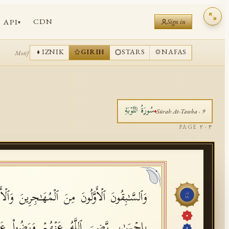
CDN
API
Sign in
▾
IZNIK
GIRIH
STARS
NAFAS
Motif
سُورَةُ
التَّوۡبَةِ
Sūrah
At-Tawba
·
9
PAGE
٢٠٣
وَٱلسَّـٰبِقُونَ ٱلۡأَوَّلُونَ مِنَ ٱلۡمُهَـٰجِرِینَ وَٱلۡ
جُزْء
١١
بِإِحۡسَـٰنࣲ رَّضِیَ ٱللَّهُ عَنۡهُمۡ وَرَضُوا۟ عَنۡ