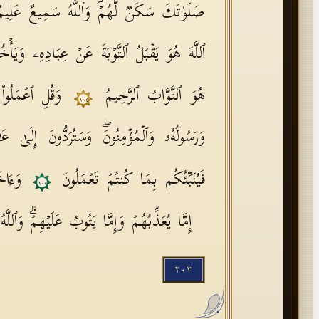
صَلَوٰتَكَ سَكَنࣱ لَّهُمۡۗ وَٱللَّهُ سَمِیعٌ عَلِی
ٱللَّهَ هُوَ یَقۡبَلُ ٱلتَّوۡبَةَ عَنۡ عِبَادِهِۦ وَیَأۡخُ
هُوَ ٱلتَّوَّابُ ٱلرَّحِیمُ
وَقُلِ ٱعۡمَلُوا
١٠٤
وَرَسُولُهُۥ وَٱلۡمُؤۡمِنُونَۖ وَسَتُرَدُّونَ إِلَىٰ عَـ
فَیُنَبِّئُكُم بِمَا كُنتُمۡ تَعۡمَلُونَ
وَءَاخَ
١٠٥
إِمَّا یُعَذِّبُهُمۡ وَإِمَّا یَتُوبُ عَلَیۡهِمۡۗ وَٱل
٢٠٣