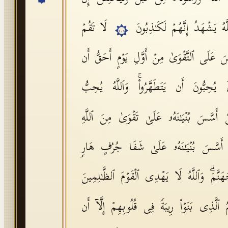
للَّهُ یَشۡهَدُ إِنَّهُمۡ لَكَـٰذِبُونَ
لَا تَقُمۡ
١٠٧
ِسَ عَلَى ٱلتَّقۡوَىٰ مِنۡ أَوَّلِ یَوۡمٍ أَحَقُّ أَن
 یُحِبُّونَ أَن یَتَطَهَّرُوا۟ۚ وَٱللَّهُ یُحِبُّ
نۡ أَسَّسَ بُنۡیَـٰنَهُۥ عَلَىٰ تَقۡوَىٰ مِنَ ٱللَّهِ
ۡ أَسَّسَ بُنۡیَـٰنَهُۥ عَلَىٰ شَفَا جُرُفٍ هَارࣲ
نَّمَۗ وَٱللَّهُ لَا یَهۡدِی ٱلۡقَوۡمَ ٱلظَّـٰلِمِینَ
ُمُ ٱلَّذِی بَنَوۡا۟ رِیبَةࣰ فِی قُلُوبِهِمۡ إِلَّاۤ أَن