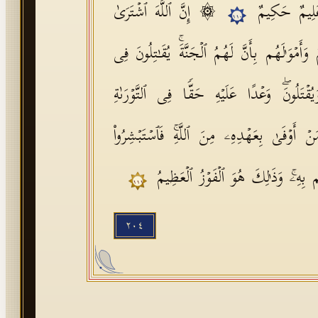
ُ عَلِیمٌ حَكِیمٌ
۞ إِنَّ ٱللَّهَ ٱشۡتَرَىٰ
١١٠
أَمۡوَ ٰ⁠لَهُم بِأَنَّ لَهُمُ ٱلۡجَنَّةَۚ یُقَـٰتِلُونَ فِی
یُقۡتَلُونَۖ وَعۡدًا عَلَیۡهِ حَقࣰّا فِی ٱلتَّوۡرَىٰةِ
مَنۡ أَوۡفَىٰ بِعَهۡدِهِۦ مِنَ ٱللَّهِۚ فَٱسۡتَبۡشِرُوا۟
م بِهِۦۚ وَذَ ٰ⁠لِكَ هُوَ ٱلۡفَوۡزُ ٱلۡعَظِیمُ
١١١
٢٠٤