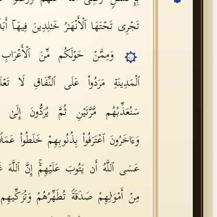
تَجۡرِی تَحۡتَهَا ٱلۡأَنۡهَـٰرُ خَـٰلِدِینَ فِیهَاۤ أَبَدࣰ
وَمِمَّنۡ حَوۡلَكُم مِّنَ ٱلۡأَعۡرَابِ م
١٠٠
ٱلۡمَدِینَةِ مَرَدُوا۟ عَلَى ٱلنِّفَاقِ لَا تَعۡلَ
سَنُعَذِّبُهُم مَّرَّتَیۡنِ ثُمَّ یُرَدُّونَ إِ
وَءَاخَرُونَ ٱعۡتَرَفُوا۟ بِذُنُوبِهِمۡ خَلَطُوا۟ عَمَل
عَسَى ٱللَّهُ أَن یَتُوبَ عَلَیۡهِمۡۚ إِنَّ ٱللَّهَ 
مِنۡ أَمۡوَ ٰ⁠لِهِمۡ صَدَقَةࣰ تُطَهِّرُهُمۡ وَتُزَكِّیهِم