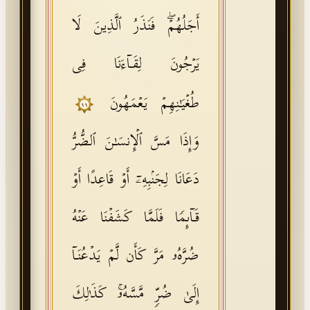
أَجَلُهُمۡۖ فَنَذَرُ ٱلَّذِینَ لَا
یَرۡجُونَ لِقَاۤءَنَا فِی
طُغۡیَـٰنِهِمۡ یَعۡمَهُونَ
١١
وَإِذَا مَسَّ ٱلۡإِنسَـٰنَ ٱلضُّرُّ
دَعَانَا لِجَنۢبِهِۦۤ أَوۡ قَاعِدًا أَوۡ
قَاۤىِٕمࣰا فَلَمَّا كَشَفۡنَا عَنۡهُ
ضُرَّهُۥ مَرَّ كَأَن لَّمۡ یَدۡعُنَاۤ
إِلَىٰ ضُرࣲّ مَّسَّهُۥۚ كَذَ ٰ⁠لِكَ