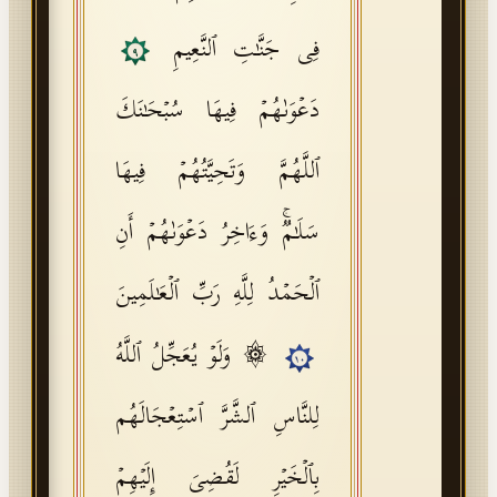
فِی جَنَّـٰتِ ٱلنَّعِیمِ
٩
دَعۡوَىٰهُمۡ فِیهَا سُبۡحَـٰنَكَ
ٱللَّهُمَّ وَتَحِیَّتُهُمۡ فِیهَا
سَلَـٰمࣱۚ وَءَاخِرُ دَعۡوَىٰهُمۡ أَنِ
ٱلۡحَمۡدُ لِلَّهِ رَبِّ ٱلۡعَـٰلَمِینَ
۞ وَلَوۡ یُعَجِّلُ ٱللَّهُ
١٠
لِلنَّاسِ ٱلشَّرَّ ٱسۡتِعۡجَالَهُم
بِٱلۡخَیۡرِ لَقُضِیَ إِلَیۡهِمۡ