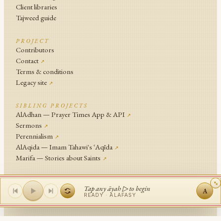
Client libraries
Tajweed guide
PROJECT
Contributors
Contact
↗
Terms & conditions
Legacy site
↗
SIBLING PROJECTS
AlAdhan — Prayer Times App & API
↗
Sermons
↗
Perennialism
↗
AlAqida — Imam Tahawi's ʿAqīda
↗
Marifa — Stories about Saints
↗
An
Islamic Network
Project .
Tap any āyah ▷ to begin
A
© Islamic Network and contributors since 2014
READY ·
ALAFASY