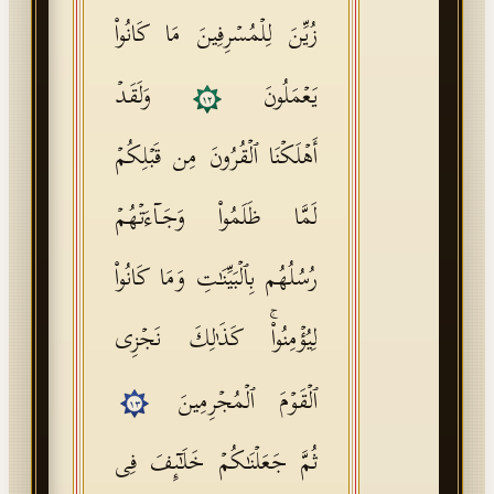
زُیِّنَ لِلۡمُسۡرِفِینَ مَا كَانُوا۟
یَعۡمَلُونَ
وَلَقَدۡ
١٢
أَهۡلَكۡنَا ٱلۡقُرُونَ مِن قَبۡلِكُمۡ
لَمَّا ظَلَمُوا۟ وَجَاۤءَتۡهُمۡ
رُسُلُهُم بِٱلۡبَیِّنَـٰتِ وَمَا كَانُوا۟
لِیُؤۡمِنُوا۟ۚ كَذَ ٰ⁠لِكَ نَجۡزِی
ٱلۡقَوۡمَ ٱلۡمُجۡرِمِینَ
١٣
ثُمَّ جَعَلۡنَـٰكُمۡ خَلَـٰۤىِٕفَ فِی