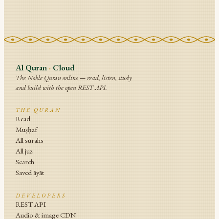
Al Quran
·
Cloud
The Noble Quran online — read, listen, study
and build with the open REST API.
THE QURAN
Read
Muṣḥaf
All sūrahs
All juz
Search
Saved āyāt
DEVELOPERS
REST API
Audio & image CDN