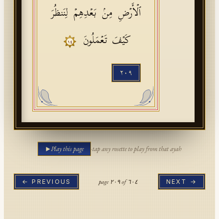
ٱلۡأَرۡضِ مِنۢ بَعۡدِهِمۡ لِنَنظُرَ
كَیۡفَ تَعۡمَلُونَ
١٤
٢٠٩
Play this page
·
tap any rosette to play from that ayah
page
٢٠٩
of
٦٠٤
← PREVIOUS
NEXT →