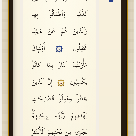
API Documentation
ٱلدُّنۡیَا وَٱطۡمَأَنُّوا۟ بِهَا
Tajweed Guide
وَٱلَّذِینَ هُمۡ عَنۡ ءَایَـٰتِنَا
Font Edition Tester
CDN
غَـٰفِلُونَ
أُو۟لَـٰۤىِٕكَ
٧
مَأۡوَىٰهُمُ ٱلنَّارُ بِمَا كَانُوا۟
Sign in
یَكۡسِبُونَ
إِنَّ ٱلَّذِینَ
٨
ءَامَنُوا۟ وَعَمِلُوا۟ ٱلصَّـٰلِحَـٰتِ
یَهۡدِیهِمۡ رَبُّهُم بِإِیمَـٰنِهِمۡۖ
تَجۡرِی مِن تَحۡتِهِمُ ٱلۡأَنۡهَـٰرُ