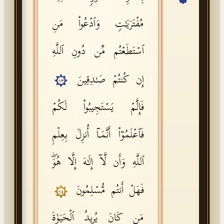
API Documentation
مُفۡتَرَیَـٰتࣲ وَٱدۡعُوا۟ مَنِ
Tajweed Guide
ٱسۡتَطَعۡتُم مِّن دُونِ ٱللَّهِ
Font Edition Tester
CDN
إِن كُنتُمۡ صَـٰدِقِینَ
١٣
فَإِلَّمۡ یَسۡتَجِیبُوا۟ لَكُمۡ
Sign in
فَٱعۡلَمُوۤا۟ أَنَّمَاۤ أُنزِلَ بِعِلۡمِ
ٱللَّهِ وَأَن لَّاۤ إِلَـٰهَ إِلَّا هُوَۖ
فَهَلۡ أَنتُم مُّسۡلِمُونَ
١٤
مَن كَانَ یُرِیدُ ٱلۡحَیَوٰةَ