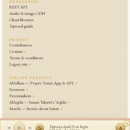
DEVELOPERS
REST API
Audio & image CDN
Client libraries
Tajweed guide
PROJECT
Contributors
Contact
↗
Terms & conditions
Legacy site
↗
SIBLING PROJECTS
AlAdhan — Prayer Times App & API
↗
Sermons
↗
Perennialism
↗
AlAqida — Imam Tahawi's ʿAqīda
↗
Marifa — Stories about Saints
↗
An
Islamic Network
Project .
Tap any āyah ▷ to begin
A
© Islamic Network and contributors since 2014