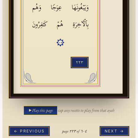
وَیَبۡغُونَهَا عِوَجࣰا وَهُم
بِٱلۡـَٔاخِرَةِ هُمۡ كَـٰفِرُونَ
١٩
٢٢٣
Play this page
·
tap any rosette to play from that ayah
page
٢٢٣
of
٦٠٤
← PREVIOUS
NEXT →