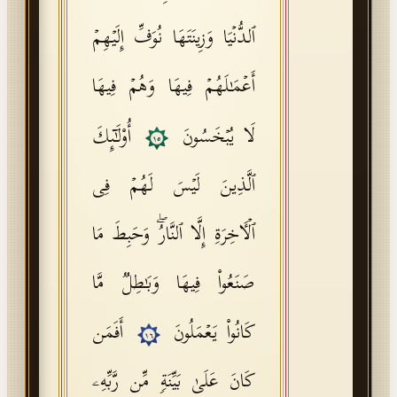
ٱلدُّنۡیَا وَزِینَتَهَا نُوَفِّ إِلَیۡهِمۡ
أَعۡمَـٰلَهُمۡ فِیهَا وَهُمۡ فِیهَا
لَا یُبۡخَسُونَ
أُو۟لَـٰۤىِٕكَ
١٥
ٱلَّذِینَ لَیۡسَ لَهُمۡ فِی
ٱلۡـَٔاخِرَةِ إِلَّا ٱلنَّارُۖ وَحَبِطَ مَا
صَنَعُوا۟ فِیهَا وَبَـٰطِلࣱ مَّا
كَانُوا۟ یَعۡمَلُونَ
أَفَمَن
١٦
كَانَ عَلَىٰ بَیِّنَةࣲ مِّن رَّبِّهِۦ