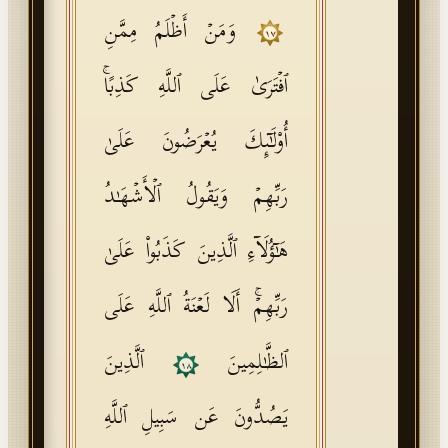
وَمَنۡ أَظۡلَمُ مِمَّنِ
١٧
ٱفۡتَرَىٰ عَلَى ٱللَّهِ كَذِبًاۚ
أُو۟لَـٰۤىِٕكَ یُعۡرَضُونَ عَلَىٰ
رَبِّهِمۡ وَیَقُولُ ٱلۡأَشۡهَـٰدُ
هَـٰۤؤُلَاۤءِ ٱلَّذِینَ كَذَبُوا۟ عَلَىٰ
رَبِّهِمۡۚ أَلَا لَعۡنَةُ ٱللَّهِ عَلَى
ٱلظَّـٰلِمِینَ
ٱلَّذِینَ
١٨
یَصُدُّونَ عَن سَبِیلِ ٱللَّهِ