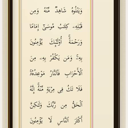
وَیَتۡلُوهُ شَاهِدࣱ مِّنۡهُ وَمِن
قَبۡلِهِۦ كِتَـٰبُ مُوسَىٰۤ إِمَامࣰا
وَرَحۡمَةًۚ أُو۟لَـٰۤىِٕكَ یُؤۡمِنُونَ
بِهِۦۚ وَمَن یَكۡفُرۡ بِهِۦ مِنَ
ٱلۡأَحۡزَابِ فَٱلنَّارُ مَوۡعِدُهُۥۚ
فَلَا تَكُ فِی مِرۡیَةࣲ مِّنۡهُۚ إِنَّهُ
ٱلۡحَقُّ مِن رَّبِّكَ وَلَـٰكِنَّ
أَكۡثَرَ ٱلنَّاسِ لَا یُؤۡمِنُونَ