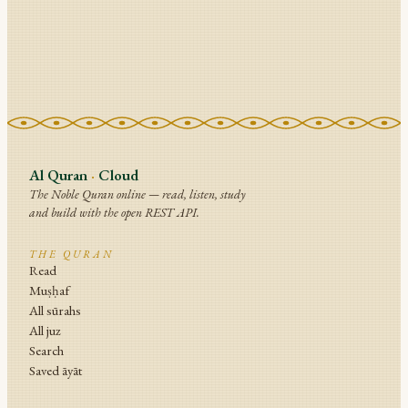
Al Quran
·
Cloud
The Noble Quran online — read, listen, study
and build with the open REST API.
THE QURAN
Read
Muṣḥaf
All sūrahs
All juz
Search
Saved āyāt