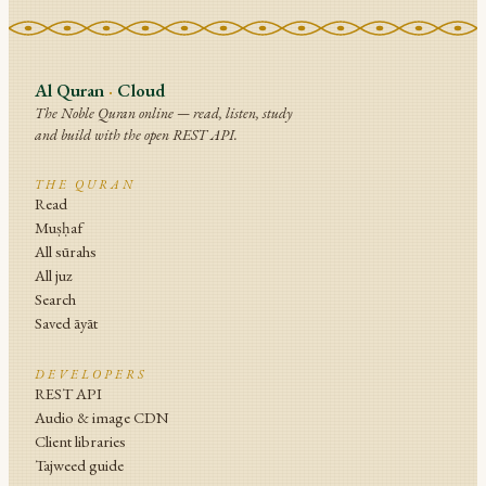
Al Quran
·
Cloud
The Noble Quran online — read, listen, study
and build with the open REST API.
THE QURAN
Read
Muṣḥaf
All sūrahs
All juz
Search
Saved āyāt
DEVELOPERS
REST API
Audio & image CDN
Client libraries
Tajweed guide