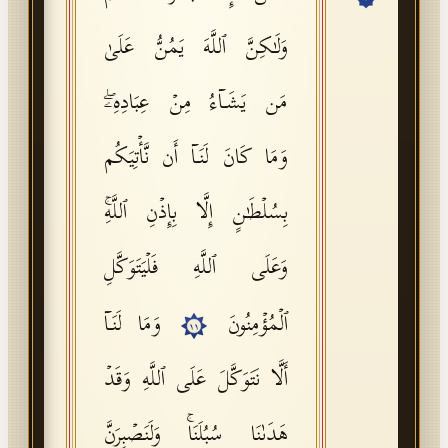
API Documentation
وَلَـٰكِنَّ ٱللَّهَ یَمُنُّ عَلَىٰ
Tajweed Guide
مَن یَشَاۤءُ مِنۡ عِبَادِهِۦۖ
Font Edition Tester
CDN
وَمَا كَانَ لَنَاۤ أَن نَّأۡتِیَكُم
بِسُلۡطَـٰنٍ إِلَّا بِإِذۡنِ ٱللَّهِۚ
Sign in
وَعَلَى ٱللَّهِ فَلۡیَتَوَكَّلِ
ٱلۡمُؤۡمِنُونَ
وَمَا لَنَاۤ
١١
أَلَّا نَتَوَكَّلَ عَلَى ٱللَّهِ وَقَدۡ
هَدَىٰنَا سُبُلَنَاۚ وَلَنَصۡبِرَنَّ