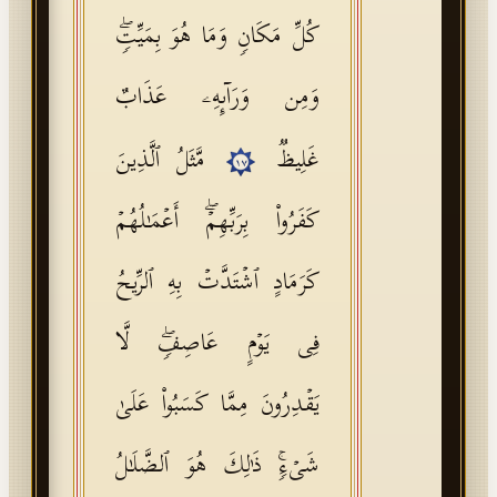
كُلِّ مَكَانࣲ وَمَا هُوَ بِمَیِّتࣲۖ
وَمِن وَرَاۤىِٕهِۦ عَذَابٌ
غَلِیظࣱ
مَّثَلُ ٱلَّذِینَ
١٧
كَفَرُوا۟ بِرَبِّهِمۡۖ أَعۡمَـٰلُهُمۡ
كَرَمَادٍ ٱشۡتَدَّتۡ بِهِ ٱلرِّیحُ
فِی یَوۡمٍ عَاصِفࣲۖ لَّا
یَقۡدِرُونَ مِمَّا كَسَبُوا۟ عَلَىٰ
شَیۡءࣲۚ ذَ ٰ⁠لِكَ هُوَ ٱلضَّلَـٰلُ