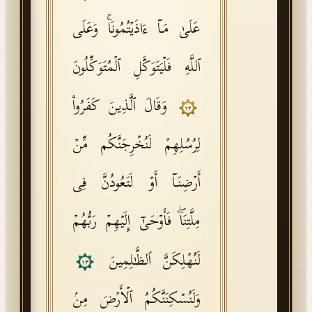
عَلَىٰ مَاۤ ءَاذَیۡتُمُونَاۚ وَعَلَى
ٱللَّهِ فَلۡیَتَوَكَّلِ ٱلۡمُتَوَكِّلُونَ
وَقَالَ ٱلَّذِینَ كَفَرُوا۟
١٢
لِرُسُلِهِمۡ لَنُخۡرِجَنَّكُم مِّنۡ
أَرۡضِنَاۤ أَوۡ لَتَعُودُنَّ فِی
مِلَّتِنَاۖ فَأَوۡحَىٰۤ إِلَیۡهِمۡ رَبُّهُمۡ
لَنُهۡلِكَنَّ ٱلظَّـٰلِمِینَ
١٣
وَلَنُسۡكِنَنَّكُمُ ٱلۡأَرۡضَ مِنۢ