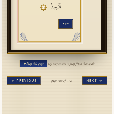
ٱلۡبَعِیدُ
١٨
٢٥٧
Play this page
·
tap any rosette to play from that ayah
page
٢٥٧
of
٦٠٤
← PREVIOUS
NEXT →