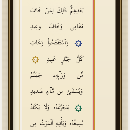
بَعۡدِهِمۡۚ ذَ ٰ⁠لِكَ لِمَنۡ خَافَ
مَقَامِی وَخَافَ وَعِیدِ
وَٱسۡتَفۡتَحُوا۟ وَخَابَ
١٤
كُلُّ جَبَّارٍ عَنِیدࣲ
١٥
مِّن وَرَاۤىِٕهِۦ جَهَنَّمُ
وَیُسۡقَىٰ مِن مَّاۤءࣲ صَدِیدࣲ
یَتَجَرَّعُهُۥ وَلَا یَكَادُ
١٦
یُسِیغُهُۥ وَیَأۡتِیهِ ٱلۡمَوۡتُ مِن