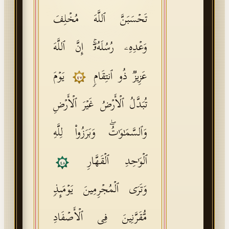
تَحۡسَبَنَّ ٱللَّهَ مُخۡلِفَ
وَعۡدِهِۦ رُسُلَهُۥۤۚ إِنَّ ٱللَّهَ
عَزِیزࣱ ذُو ٱنتِقَامࣲ
یَوۡمَ
٤٧
تُبَدَّلُ ٱلۡأَرۡضُ غَیۡرَ ٱلۡأَرۡضِ
وَٱلسَّمَـٰوَ ٰ⁠تُۖ وَبَرَزُوا۟ لِلَّهِ
ٱلۡوَ ٰ⁠حِدِ ٱلۡقَهَّارِ
٤٨
وَتَرَى ٱلۡمُجۡرِمِینَ یَوۡمَىِٕذࣲ
مُّقَرَّنِینَ فِی ٱلۡأَصۡفَادِ