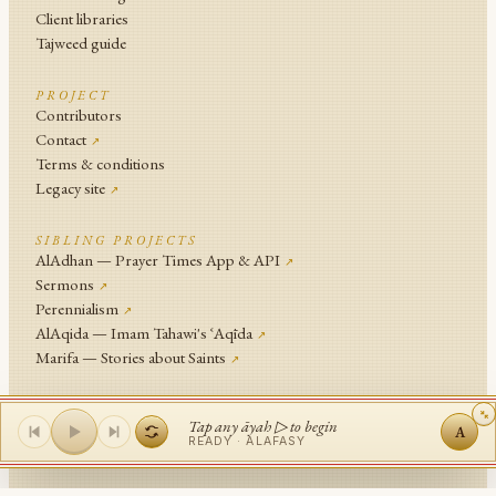
Client libraries
Tajweed guide
PROJECT
Contributors
Contact
↗
Terms & conditions
Legacy site
↗
SIBLING PROJECTS
AlAdhan — Prayer Times App & API
↗
Sermons
↗
Perennialism
↗
AlAqida — Imam Tahawi's ʿAqīda
↗
Marifa — Stories about Saints
↗
An
Islamic Network
Project .
Tap any āyah ▷ to begin
A
© Islamic Network and contributors since 2014
READY ·
ALAFASY