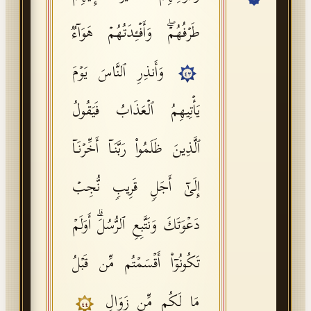
API Documentation
طَرۡفُهُمۡۖ وَأَفۡـِٔدَتُهُمۡ هَوَاۤءࣱ
Tajweed Guide
وَأَنذِرِ ٱلنَّاسَ یَوۡمَ
Font Edition Tester
٤٣
CDN
یَأۡتِیهِمُ ٱلۡعَذَابُ فَیَقُولُ
ٱلَّذِینَ ظَلَمُوا۟ رَبَّنَاۤ أَخِّرۡنَاۤ
Sign in
إِلَىٰۤ أَجَلࣲ قَرِیبࣲ نُّجِبۡ
دَعۡوَتَكَ وَنَتَّبِعِ ٱلرُّسُلَۗ أَوَلَمۡ
تَكُونُوۤا۟ أَقۡسَمۡتُم مِّن قَبۡلُ
مَا لَكُم مِّن زَوَالࣲ
٤٤