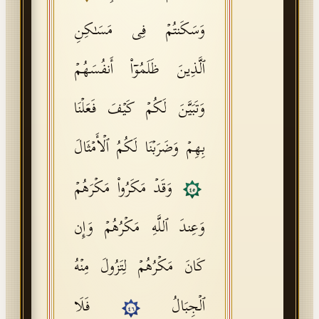
وَسَكَنتُمۡ فِی مَسَـٰكِنِ
ٱلَّذِینَ ظَلَمُوۤا۟ أَنفُسَهُمۡ
وَتَبَیَّنَ لَكُمۡ كَیۡفَ فَعَلۡنَا
بِهِمۡ وَضَرَبۡنَا لَكُمُ ٱلۡأَمۡثَالَ
وَقَدۡ مَكَرُوا۟ مَكۡرَهُمۡ
٤٥
وَعِندَ ٱللَّهِ مَكۡرُهُمۡ وَإِن
كَانَ مَكۡرُهُمۡ لِتَزُولَ مِنۡهُ
ٱلۡجِبَالُ
فَلَا
٤٦