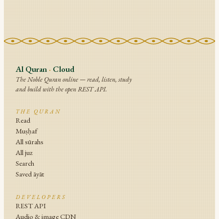
Al Quran
·
Cloud
The Noble Quran online — read, listen, study
and build with the open REST API.
THE QURAN
Read
Muṣḥaf
All sūrahs
All juz
Search
Saved āyāt
DEVELOPERS
REST API
Audio & image CDN