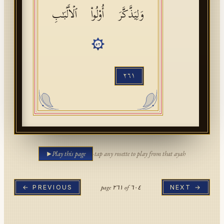
وَلِیَذَّكَّرَ أُو۟لُوا۟ ٱلۡأَلۡبَـٰبِ
٥٢
٢٦١
Play this page
·
tap any rosette to play from that ayah
page
٢٦١
of
٦٠٤
← PREVIOUS
NEXT →