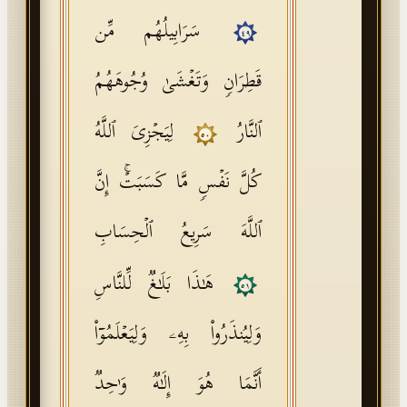
سَرَابِیلُهُم مِّن
٤٩
قَطِرَانࣲ وَتَغۡشَىٰ وُجُوهَهُمُ
ٱلنَّارُ
لِیَجۡزِیَ ٱللَّهُ
٥٠
كُلَّ نَفۡسࣲ مَّا كَسَبَتۡۚ إِنَّ
ٱللَّهَ سَرِیعُ ٱلۡحِسَابِ
هَـٰذَا بَلَـٰغࣱ لِّلنَّاسِ
٥١
وَلِیُنذَرُوا۟ بِهِۦ وَلِیَعۡلَمُوۤا۟
أَنَّمَا هُوَ إِلَـٰهࣱ وَ ٰ⁠حِدࣱ