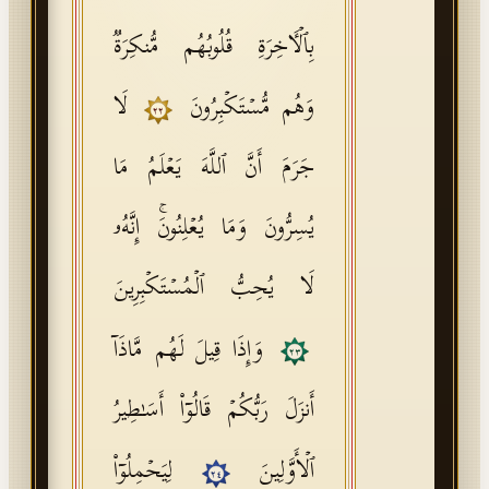
بِٱلۡـَٔاخِرَةِ قُلُوبُهُم مُّنكِرَةࣱ
وَهُم مُّسۡتَكۡبِرُونَ
لَا
٢٢
جَرَمَ أَنَّ ٱللَّهَ یَعۡلَمُ مَا
یُسِرُّونَ وَمَا یُعۡلِنُونَۚ إِنَّهُۥ
لَا یُحِبُّ ٱلۡمُسۡتَكۡبِرِینَ
وَإِذَا قِیلَ لَهُم مَّاذَاۤ
٢٣
أَنزَلَ رَبُّكُمۡ قَالُوۤا۟ أَسَـٰطِیرُ
ٱلۡأَوَّلِینَ
لِیَحۡمِلُوۤا۟
٢٤