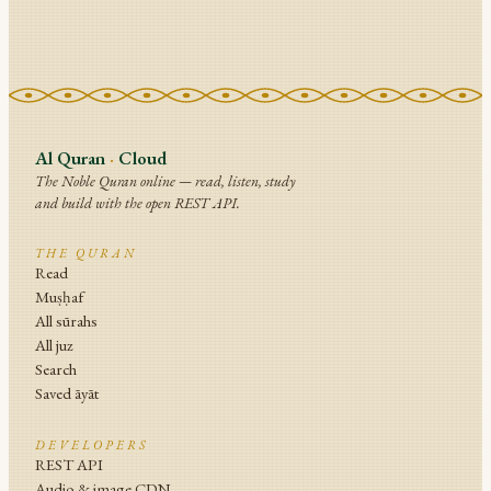
Al Quran
·
Cloud
The Noble Quran online — read, listen, study
and build with the open REST API.
THE QURAN
Read
Muṣḥaf
All sūrahs
All juz
Search
Saved āyāt
DEVELOPERS
REST API
Audio & image CDN