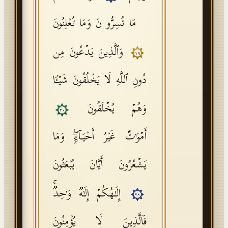
مَا تُسِرُّونَ وَمَا تُعۡلِنُونَ
وَٱلَّذِینَ یَدۡعُونَ مِن
١٩
دُونِ ٱللَّهِ لَا یَخۡلُقُونَ شَیۡـࣰٔا
وَهُمۡ یُخۡلَقُونَ
٢٠
أَمۡوَ ٰ⁠تٌ غَیۡرُ أَحۡیَاۤءࣲۖ وَمَا
یَشۡعُرُونَ أَیَّانَ یُبۡعَثُونَ
إِلَـٰهُكُمۡ إِلَـٰهࣱ وَ ٰ⁠حِدࣱۚ
٢١
فَٱلَّذِینَ لَا یُؤۡمِنُونَ