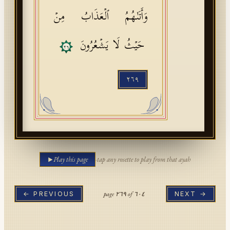
وَأَتَىٰهُمُ ٱلۡعَذَابُ مِنۡ
حَیۡثُ لَا یَشۡعُرُونَ
٢٦
٢٦٩
Play this page
·
tap any rosette to play from that ayah
page
٢٦٩
of
٦٠٤
← PREVIOUS
NEXT →