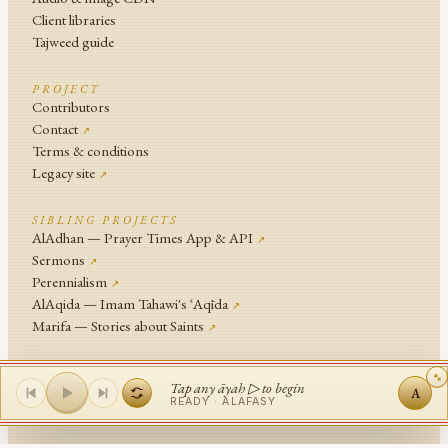
Client libraries
Tajweed guide
PROJECT
Contributors
Contact
↗
Terms & conditions
Legacy site
↗
SIBLING PROJECTS
AlAdhan — Prayer Times App & API
↗
Sermons
↗
Perennialism
↗
AlAqida — Imam Tahawi's ʿAqīda
↗
Marifa — Stories about Saints
↗
An
Islamic Network
Project, hosted on
Bahriya
.
Tap any āyah ▷ to begin
A
© Islamic Network and contributors since 2014
READY ·
ALAFASY