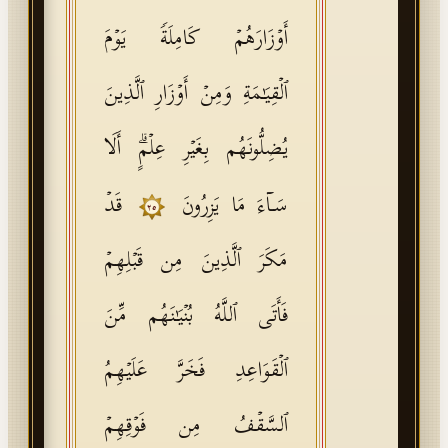
أَوۡزَارَهُمۡ كَامِلَةࣰ یَوۡمَ
ٱلۡقِیَـٰمَةِ وَمِنۡ أَوۡزَارِ ٱلَّذِینَ
یُضِلُّونَهُم بِغَیۡرِ عِلۡمٍۗ أَلَا
سَاۤءَ مَا یَزِرُونَ
قَدۡ
٢٥
مَكَرَ ٱلَّذِینَ مِن قَبۡلِهِمۡ
فَأَتَى ٱللَّهُ بُنۡیَـٰنَهُم مِّنَ
ٱلۡقَوَاعِدِ فَخَرَّ عَلَیۡهِمُ
ٱلسَّقۡفُ مِن فَوۡقِهِمۡ