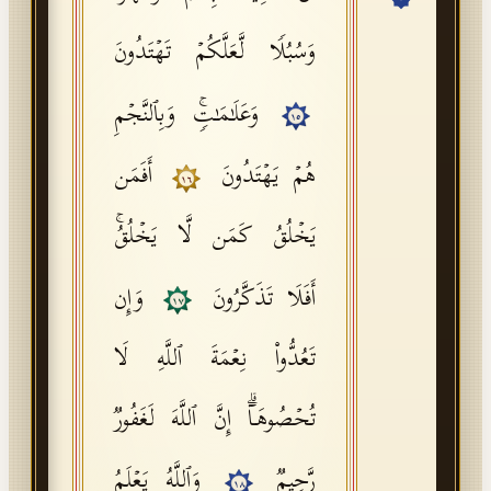
API Documentation
وَسُبُلࣰا لَّعَلَّكُمۡ تَهۡتَدُونَ
Tajweed Guide
وَعَلَـٰمَـٰتࣲۚ وَبِٱلنَّجۡمِ
Font Edition Tester
١٥
CDN
هُمۡ یَهۡتَدُونَ
أَفَمَن
١٦
یَخۡلُقُ كَمَن لَّا یَخۡلُقُۚ
Sign in
أَفَلَا تَذَكَّرُونَ
وَإِن
١٧
تَعُدُّوا۟ نِعۡمَةَ ٱللَّهِ لَا
تُحۡصُوهَاۤۗ إِنَّ ٱللَّهَ لَغَفُورࣱ
رَّحِیمࣱ
وَٱللَّهُ یَعۡلَمُ
١٨