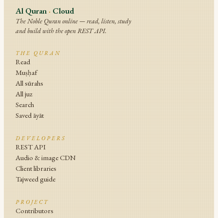
Al Quran
·
Cloud
The Noble Quran online — read, listen, study
and build with the open REST API.
THE QURAN
Read
Muṣḥaf
All sūrahs
All juz
Search
Saved āyāt
DEVELOPERS
REST API
Audio & image CDN
Client libraries
Tajweed guide
PROJECT
Contributors