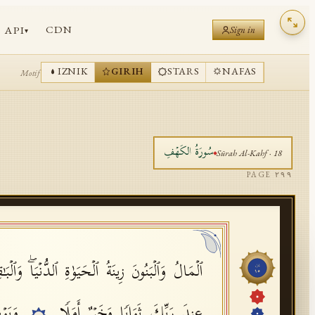
CDN
API
Sign in
▾
IZNIK
GIRIH
STARS
NAFAS
Motif
سُورَةُ
الكَهۡفِ
Sūrah
Al-Kahf
·
18
PAGE
٢٩٩
ٱلۡمَالُ وَٱلۡبَنُونَ زِینَةُ ٱلۡحَیَوٰةِ ٱلدُّنۡیَاۖ وَٱلۡب
جُزْء
١٥
عِندَ رَبِّكَ ثَوَابࣰا وَخَیۡرٌ أَمَلࣰا
وَیَوۡ