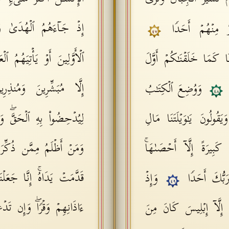
إِذۡ جَاۤءَهُمُ ٱلۡهُدَىٰ وَیَسۡ
دِرۡ مِنۡهُمۡ أَحَدࣰا
٤٧
ا كَمَا خَلَقۡنَـٰكُمۡ أَوَّلَ
ٱلۡأَوَّلِینَ أَوۡ یَأۡتِیَهُمُ ٱ
إِلَّا مُبَشِّرِینَ وَمُنذِرِی
ا
وَوُضِعَ ٱلۡكِتَـٰبُ
٤٨
ُولُونَ یَـٰوَیۡلَتَنَا مَالِ
لِیُدۡحِضُوا۟ بِهِ ٱلۡحَقَّۖ وَٱ
َبِیرَةً إِلَّاۤ أَحۡصَىٰهَاۚ
وَمَنۡ أَظۡلَمُ مِمَّن ذُكِّرَ 
قَدَّمَتۡ یَدَاهُۚ إِنَّا جَعَلۡ
رَبُّكَ أَحَدࣰا
وَإِذۡ
٤٩
ءَاذَانِهِمۡ وَقۡرࣰاۖ وَإِن تَدۡ
ۤا۟ إِلَّاۤ إِبۡلِیسَ كَانَ مِنَ