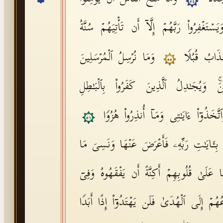
٥٤
تَغۡفِرُوا۟ رَبَّهُمۡ إِلَّاۤ أَن تَأۡتِیَهُمۡ سُنَّةُ
لۡعَذَابُ قُبُلࣰا
وَمَا نُرۡسِلُ ٱلۡمُرۡسَلِینَ
٥٥
نَۚ وَیُجَـٰدِلُ ٱلَّذِینَ كَفَرُوا۟ بِٱلۡبَـٰطِلِ
تَّخَذُوۤا۟ ءَایَـٰتِی وَمَاۤ أُنذِرُوا۟ هُزُوࣰا
٥٦
بِـَٔایَـٰتِ رَبِّهِۦ فَأَعۡرَضَ عَنۡهَا وَنَسِیَ مَا
نَا عَلَىٰ قُلُوبِهِمۡ أَكِنَّةً أَن یَفۡقَهُوهُ وَفِیۤ
عُهُمۡ إِلَى ٱلۡهُدَىٰ فَلَن یَهۡتَدُوۤا۟ إِذًا أَبَدࣰا