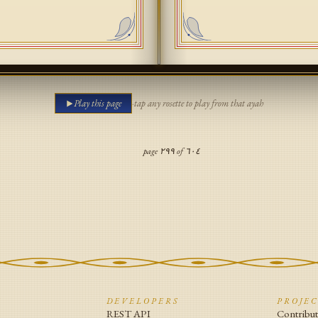
Play this page
·
tap any rosette to play from that ayah
page
٢٩٩
of
٦٠٤
N
DEVELOPERS
PROJE
REST API
Contribu