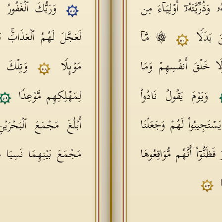
 وَذُرِّیَّتَهُۥۤ أَوۡلِیَاۤءَ مِن
وَرَبُّكَ ٱلۡغَفُورُ 
٥٧
لَعَجَّلَ لَهُمُ ٱلۡعَذَابَۚ
نَ بَدَلࣰا
۞ مَّاۤ
٥٠
َلَا خَلۡقَ أَنفُسِهِمۡ وَمَا
مَوۡىِٕلࣰا
وَتِلۡكَ ٱل
٥٨
وَیَوۡمَ یَقُولُ نَادُوا۟
لِمَهۡلِكِهِم مَّوۡعِدࣰا
٥٩
سۡتَجِیبُوا۟ لَهُمۡ وَجَعَلۡنَا
أَبۡلُغَ مَجۡمَعَ ٱلۡبَحۡرَ
فَظَنُّوۤا۟ أَنَّهُم مُّوَاقِعُوهَا
مَجۡمَعَ بَیۡنِهِمَا نَسِیَا حُ
ࣰا
٥٣