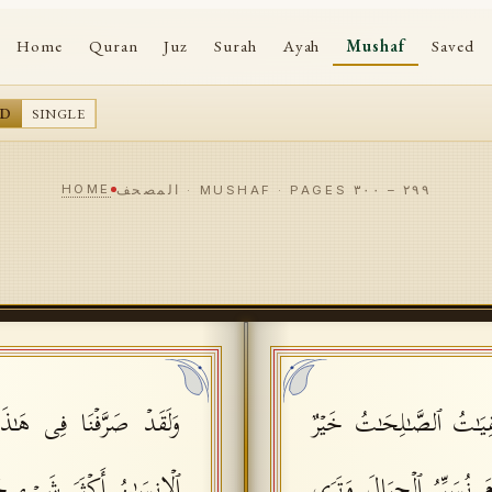
Home
Quran
Juz
Surah
Ayah
Mushaf
Saved
AD
SINGLE
HOME
٢٩٩
–
٣٠٠
المصحف · MUSHAF · PAGES
َـٰقِیَـٰتُ ٱلصَّـٰلِحَـٰتُ خَیۡرٌ
وَلَقَدۡ صَرَّفۡنَا فِی هَـٰذَ
مَ نُسَیِّرُ ٱلۡجِبَالَ وَتَرَى
ٱلۡإِنسَـٰنُ أَكۡثَرَ شَیۡءࣲ 