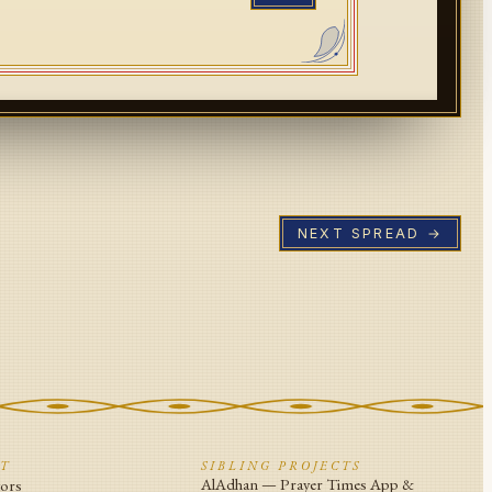
NEXT SPREAD →
CT
SIBLING PROJECTS
AlAdhan — Prayer Times App &
tors