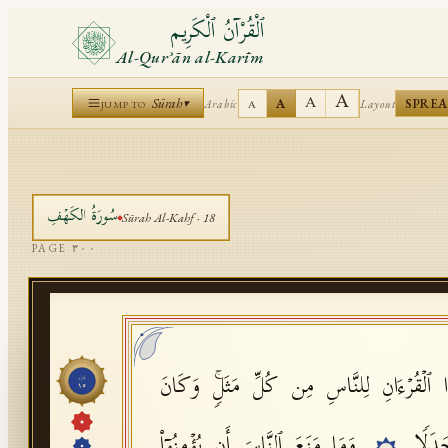
ٱلْقُرْآنُ ٱلْكَرِيم
Al-Qurʾān al-Karīm
A
A
Sūrah
A
SPRE
Arabic
Layout
▾
A
JUMP TO
سُورَةُ
الكَهۡفِ
Sūrah
Al-Kahf
·
18
PAGE
٣٠٠
ا ٱلۡقُرۡءَانِ لِلنَّاسِ مِن كُلِّ مَثَلࣲۚ وَكَانَ
جُزْء
١٥
جَدَلࣰا
وَمَا مَنَعَ ٱلنَّاسَ أَن یُؤۡمِنُوۤا۟