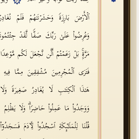
٤٦
ٱلۡأَرۡضَ بَارِزَةࣰ وَحَشَرۡنَـٰهُمۡ فَلَمۡ نُغَا
وَعُرِضُوا۟ عَلَىٰ رَبِّكَ صَفࣰّا لَّقَدۡ جِئۡتُمُونَ
مَرَّةِۭۚ بَلۡ زَعَمۡتُمۡ أَلَّن نَّجۡعَلَ لَكُم مَّوۡعِدࣰ
فَتَرَى ٱلۡمُجۡرِمِینَ مُشۡفِقِینَ مِمَّا فِیهِ وَیَق
هَـٰذَا ٱلۡكِتَـٰبِ لَا یُغَادِرُ صَغِیرَةࣰ وَلَا ك
وَوَجَدُوا۟ مَا عَمِلُوا۟ حَاضِرࣰاۗ وَلَا یَظۡلِمُ 
قُلۡنَا لِلۡمَلَـٰۤىِٕكَةِ ٱسۡجُدُوا۟ لِـَٔادَمَ فَسَجَدُو