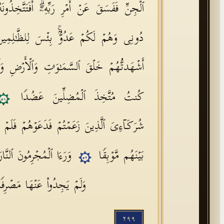
ٱلۡجِنِّ فَفَسَقَ عَنۡ أَمۡرِ رَبِّهِۦۤۗ أَفَتَتَّخِذُونَهُۥ
دُونِی وَهُمۡ لَكُمۡ عَدُوُّۢۚ بِئۡسَ لِلظَّـٰلِمِی
أَشۡهَدتُّهُمۡ خَلۡقَ ٱلسَّمَـٰوَ ٰ⁠تِ وَٱلۡأَرۡضِ و
كُنتُ مُتَّخِذَ ٱلۡمُضِلِّینَ عَضُدࣰا
٥١
شُرَكَاۤءِیَ ٱلَّذِینَ زَعَمۡتُمۡ فَدَعَوۡهُمۡ فَلَمۡ یَ
بَیۡنَهُم مَّوۡبِقࣰا
وَرَءَا ٱلۡمُجۡرِمُونَ ٱلنَّارَ 
٥٢
وَلَمۡ یَجِدُوا۟ عَنۡهَا مَصۡرِف
٢٩٩