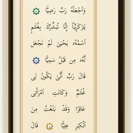
وَٱجۡعَلۡهُ رَبِّ رَضِیࣰّا
٦
یَـٰزَكَرِیَّاۤ إِنَّا نُبَشِّرُكَ بِغُلَـٰمٍ
ٱسۡمُهُۥ یَحۡیَىٰ لَمۡ نَجۡعَل
لَّهُۥ مِن قَبۡلُ سَمِیࣰّا
٧
قَالَ رَبِّ أَنَّىٰ یَكُونُ لِی
غُلَـٰمࣱ وَكَانَتِ ٱمۡرَأَتِی
عَاقِرࣰا وَقَدۡ بَلَغۡتُ مِنَ
ٱلۡكِبَرِ عِتِیࣰّا
قَالَ
٨