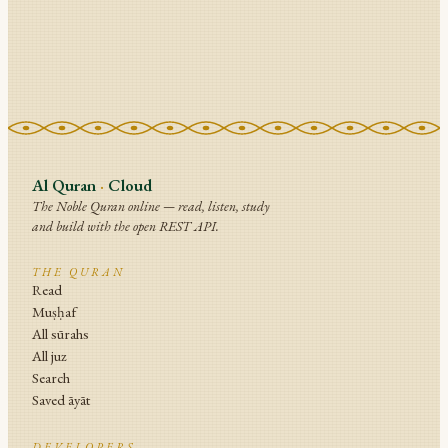
Al Quran
·
Cloud
The Noble Quran online — read, listen, study
and build with the open REST API.
THE QURAN
Read
Muṣḥaf
All sūrahs
All juz
Search
Saved āyāt
DEVELOPERS