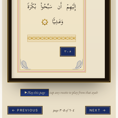
إِلَیۡهِمۡ أَن سَبِّحُوا۟ بُكۡرَةࣰ
وَعَشِیࣰّا
١١
٣٠٥
Play this page
·
tap any rosette to play from that ayah
page
٣٠٥
of
٦٠٤
← PREVIOUS
NEXT →