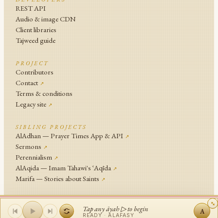
REST API
Audio & image CDN
Client libraries
Tajweed guide
PROJECT
Contributors
Contact
↗
Terms & conditions
Legacy site
↗
SIBLING PROJECTS
AlAdhan — Prayer Times App & API
↗
Sermons
↗
Perennialism
↗
AlAqida — Imam Tahawi's ʿAqīda
↗
Marifa — Stories about Saints
↗
An
Islamic Network
Project .
Tap any āyah ▷ to begin
A
© Islamic Network and contributors since 2014
READY ·
ALAFASY