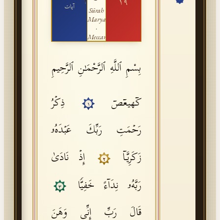
١٩
آيات
Sūrah
API Documentation
Maryam
·
Tajweed Guide
Meccan
Font Edition Tester
بِسْمِ ٱللَّهِ ٱلرَّحْمَـٰنِ ٱلرَّحِيمِ
CDN
كۤهیعۤصۤ
ذِكۡرُ
١
Sign in
رَحۡمَتِ رَبِّكَ عَبۡدَهُۥ
زَكَرِیَّاۤ
إِذۡ نَادَىٰ
٢
رَبَّهُۥ نِدَاۤءً خَفِیࣰّا
٣
قَالَ رَبِّ إِنِّی وَهَنَ