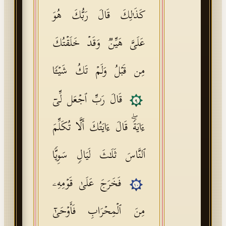
كَذَ ٰ⁠لِكَ قَالَ رَبُّكَ هُوَ
عَلَیَّ هَیِّنࣱ وَقَدۡ خَلَقۡتُكَ
مِن قَبۡلُ وَلَمۡ تَكُ شَیۡـࣰٔا
قَالَ رَبِّ ٱجۡعَل لِّیۤ
٩
ءَایَةࣰۖ قَالَ ءَایَتُكَ أَلَّا تُكَلِّمَ
ٱلنَّاسَ ثَلَـٰثَ لَیَالࣲ سَوِیࣰّا
فَخَرَجَ عَلَىٰ قَوۡمِهِۦ
١٠
مِنَ ٱلۡمِحۡرَابِ فَأَوۡحَىٰۤ