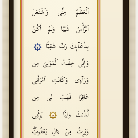
ٱلۡعَظۡمُ مِنِّی وَٱشۡتَعَلَ
ٱلرَّأۡسُ شَیۡبࣰا وَلَمۡ أَكُنۢ
بِدُعَاۤىِٕكَ رَبِّ شَقِیࣰّا
٤
وَإِنِّی خِفۡتُ ٱلۡمَوَ ٰ⁠لِیَ مِن
وَرَاۤءِی وَكَانَتِ ٱمۡرَأَتِی
عَاقِرࣰا فَهَبۡ لِی مِن
لَّدُنكَ وَلِیࣰّا
یَرِثُنِی
٥
وَیَرِثُ مِنۡ ءَالِ یَعۡقُوبَۖ