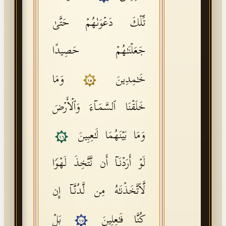
تِّلۡكَ دَعۡوَىٰهُمۡ حَتَّىٰ
جَعَلۡنَـٰهُمۡ حَصِیدًا
خَـٰمِدِینَ
وَمَا
١٥
خَلَقۡنَا ٱلسَّمَاۤءَ وَٱلۡأَرۡضَ
وَمَا بَیۡنَهُمَا لَـٰعِبِینَ
١٦
لَوۡ أَرَدۡنَاۤ أَن نَّتَّخِذَ لَهۡوࣰا
لَّٱتَّخَذۡنَـٰهُ مِن لَّدُنَّاۤ إِن
كُنَّا فَـٰعِلِینَ
بَلۡ
١٧