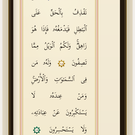
نَقۡذِفُ بِٱلۡحَقِّ عَلَى
ٱلۡبَـٰطِلِ فَیَدۡمَغُهُۥ فَإِذَا هُوَ
زَاهِقࣱۚ وَلَكُمُ ٱلۡوَیۡلُ مِمَّا
تَصِفُونَ
وَلَهُۥ مَن
١٨
فِی ٱلسَّمَـٰوَ ٰ⁠تِ وَٱلۡأَرۡضِۚ
وَمَنۡ عِندَهُۥ لَا
یَسۡتَكۡبِرُونَ عَنۡ عِبَادَتِهِۦ
وَلَا یَسۡتَحۡسِرُونَ
١٩