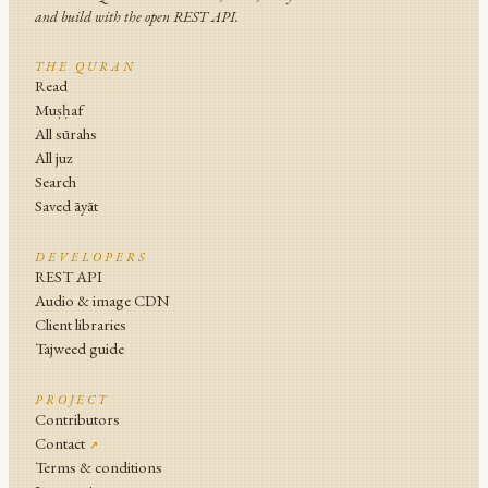
and build with the open REST API.
THE QURAN
Read
Muṣḥaf
All sūrahs
All juz
Search
Saved āyāt
DEVELOPERS
REST API
Audio & image CDN
Client libraries
Tajweed guide
PROJECT
Contributors
Contact
↗
Terms & conditions