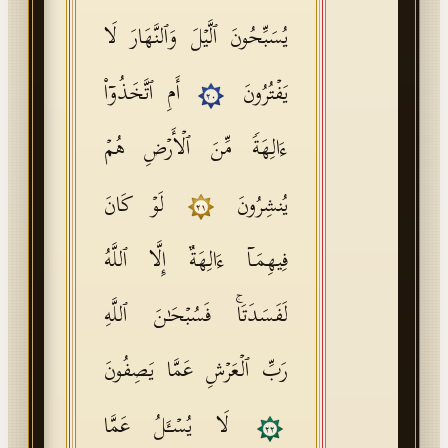
یُسَبِّحُونَ ٱلَّیۡلَ وَٱلنَّهَارَ لَا
یَفۡتُرُونَ
أَمِ ٱتَّخَذُوۤا۟
٢٠
ءَالِهَةࣰ مِّنَ ٱلۡأَرۡضِ هُمۡ
یُنشِرُونَ
لَوۡ كَانَ
٢١
فِیهِمَاۤ ءَالِهَةٌ إِلَّا ٱللَّهُ
لَفَسَدَتَاۚ فَسُبۡحَـٰنَ ٱللَّهِ
رَبِّ ٱلۡعَرۡشِ عَمَّا یَصِفُونَ
لَا یُسۡـَٔلُ عَمَّا
٢٢