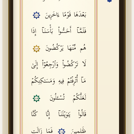
API Documentation
بَعۡدَهَا قَوۡمًا ءَاخَرِینَ
١١
Tajweed Guide
فَلَمَّاۤ أَحَسُّوا۟ بَأۡسَنَاۤ إِذَا
Font Edition Tester
CDN
هُم مِّنۡهَا یَرۡكُضُونَ
١٢
لَا تَرۡكُضُوا۟ وَٱرۡجِعُوۤا۟ إِلَىٰ
Sign in
مَاۤ أُتۡرِفۡتُمۡ فِیهِ وَمَسَـٰكِنِكُمۡ
لَعَلَّكُمۡ تُسۡـَٔلُونَ
١٣
قَالُوا۟ یَـٰوَیۡلَنَاۤ إِنَّا كُنَّا
ظَـٰلِمِینَ
فَمَا زَالَت
١٤