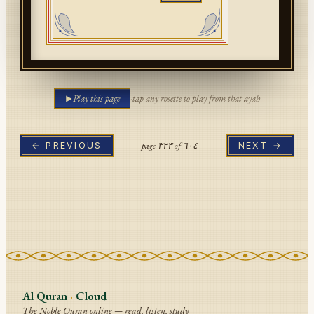
Play this page
·
tap any rosette to play from that ayah
page
٣٢٣
of
٦٠٤
← PREVIOUS
NEXT →
Al Quran
·
Cloud
The Noble Quran online — read, listen, study