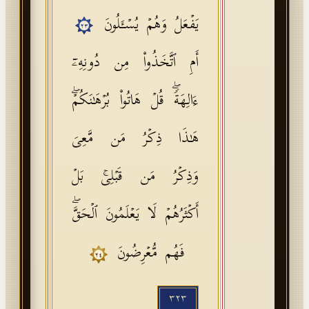
یَفۡعَلُ وَهُمۡ یُسۡـَٔلُونَ
٢٣
أَمِ ٱتَّخَذُوا۟ مِن دُونِهِۦۤ
ءَالِهَةࣰۖ قُلۡ هَاتُوا۟ بُرۡهَـٰنَكُمۡۖ
هَـٰذَا ذِكۡرُ مَن مَّعِیَ
وَذِكۡرُ مَن قَبۡلِیۚ بَلۡ
أَكۡثَرُهُمۡ لَا یَعۡلَمُونَ ٱلۡحَقَّۖ
فَهُم مُّعۡرِضُونَ
٢٤
٣٢٣