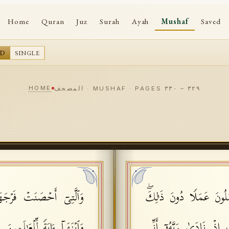
Home
Quran
Juz
Surah
Ayah
Mushaf
Saved
AD
SINGLE
HOME
٣٢٩
–
٣٣٠
المصحف · MUSHAF · PAGES
ُونَ عَمَلࣰا دُونَ ذَ ٰ⁠لِكَۖ
وَٱلَّتِیۤ أَحۡصَنَتۡ فَرۡجَهَ
ِذۡ نَادَىٰ رَبَّهُۥۤ أَنِّی
وَٱبۡنَهَاۤ ءَایَةࣰ لِّلۡعَـٰلَمِینَ