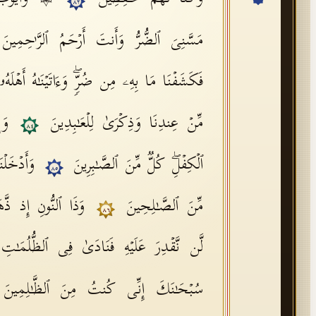
٨٢
مَسَّنِیَ ٱلضُّرُّ وَأَنتَ أَرۡحَمُ ٱلرَّ ٰ⁠حِمِی
فَكَشَفۡنَا مَا بِهِۦ مِن ضُرࣲّۖ وَءَاتَیۡنَـٰهُ أَهۡلَهُ
مِّنۡ عِندِنَا وَذِكۡرَىٰ لِلۡعَـٰبِدِینَ
وَإ
٨٤
ٱلۡكِفۡلِۖ كُلࣱّ مِّنَ ٱلصَّـٰبِرِینَ
وَأَدۡخَلۡن
٨٥
مِّنَ ٱلصَّـٰلِحِینَ
وَذَا ٱلنُّونِ إِذ ذَّ
٨٦
لَّن نَّقۡدِرَ عَلَیۡهِ فَنَادَىٰ فِی ٱلظُّلُمَـٰتِ أَ
سُبۡحَـٰنَكَ إِنِّی كُنتُ مِنَ ٱلظَّـٰلِمِین