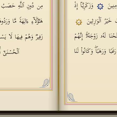
ؤۡمِنِینَ
وَزَكَرِیَّاۤ إِذۡ
مِن دُونِ ٱللَّهِ حَصَبُ جَهَ
٨٨
 خَیۡرُ ٱلۡوَ ٰ⁠رِثِینَ
هَـٰۤؤُلَاۤءِ ءَالِهَةࣰ مَّا وَرَ
٨٩
ۡنَا لَهُۥ زَوۡجَهُۥۤۚ إِنَّهُمۡ
زَفِیرࣱ وَهُمۡ فِیهَا لَا یَس
غَبࣰا وَرَهَبࣰاۖ وَكَانُوا۟ لَنَا
ٱلۡحُسۡنَىٰۤ أُ