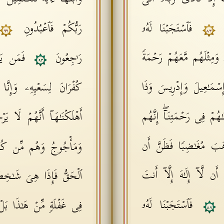
نَ
فَٱسۡتَجَبۡنَا لَهُۥ
رَبُّكُمۡ فَٱعۡبُدُونِ
٩٢
٨٣
ۥ وَمِثۡلَهُم مَّعَهُمۡ رَحۡمَةࣰ
رَ ٰ⁠جِعُونَ
فَمَن یَع
٩٣
ِسۡمَـٰعِیلَ وَإِدۡرِیسَ وَذَا
كُفۡرَانَ لِسَعۡیِهِۦ وَإِنَّا
َـٰهُمۡ فِی رَحۡمَتِنَاۤۖ إِنَّهُم
أَهۡلَكۡنَـٰهَاۤ أَنَّهُمۡ لَا یَ
هَبَ مُغَـٰضِبࣰا فَظَنَّ أَن
وَمَأۡجُوجُ وَهُم مِّن كُ
ن لَّاۤ إِلَـٰهَ إِلَّاۤ أَنتَ
ٱلۡحَقُّ فَإِذَا هِیَ شَـٰخِصَةٌ 
َ
فَٱسۡتَجَبۡنَا لَهُۥ
فِی غَفۡلَةࣲ مِّنۡ هَـٰذَا بَل
٨٧