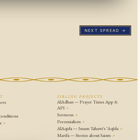
NEXT SPREAD →
CT
SIBLING PROJECTS
AlAdhan — Prayer Times App &
tors
API
↗
↗
Sermons
conditions
↗
Perennialism
e
↗
↗
AlAqida — Imam Tahawi's ʿAqīda
↗
Marifa — Stories about Saints
↗