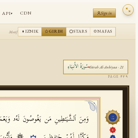
CDN
API
Sign in
▾
IZNIK
GIRIH
STARS
NAFAS
Motif
سُورَةُ
الأَنبِيَاءِ
Sūrah
Al-Anbiyaa
·
21
PAGE
٣٢٩
وَمِنَ ٱلشَّیَـٰطِینِ مَن یَغُوصُونَ لَهُۥ وَیَعۡمَل
جُزْء
١٧
وَكُنَّا لَهُمۡ حَـٰفِظِینَ
۞ وَأَیُّوبَ إ