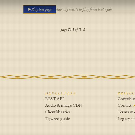
Play this page
·
tap any rosette to play from that ayah
page
٣٢٩
of
٦٠٤
N
DEVELOPERS
PROJE
REST API
Contribu
Audio & image CDN
Contact
Client libraries
Terms & 
Tajweed guide
Legacy sit