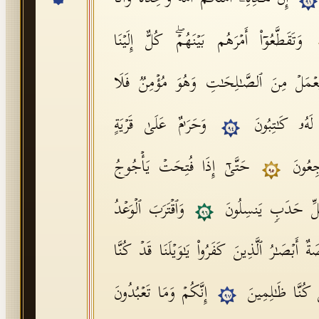
٩١
وَتَقَطَّعُوۤا۟ أَمۡرَهُم بَیۡنَهُمۡۖ كُلٌّ إِلَیۡنَا
ۡمَلۡ مِنَ ٱلصَّـٰلِحَـٰتِ وَهُوَ مُؤۡمِنࣱ فَلَا
 لَهُۥ كَـٰتِبُونَ
وَحَرَ ٰ⁠مٌ عَلَىٰ قَرۡیَةٍ
٩٤
رۡجِعُونَ
حَتَّىٰۤ إِذَا فُتِحَتۡ یَأۡجُوجُ
٩٥
لِّ حَدَبࣲ یَنسِلُونَ
وَٱقۡتَرَبَ ٱلۡوَعۡدُ
٩٦
أَبۡصَـٰرُ ٱلَّذِینَ كَفَرُوا۟ یَـٰوَیۡلَنَا قَدۡ كُنَّا
ۡ كُنَّا ظَـٰلِمِینَ
إِنَّكُمۡ وَمَا تَعۡبُدُونَ
٩٧