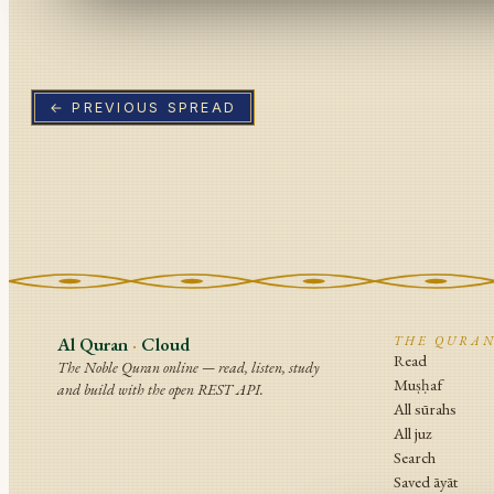
← PREVIOUS SPREAD
Al Quran
·
Cloud
THE QURA
Read
The Noble Quran online — read, listen, study
Muṣḥaf
and build with the open REST API.
All sūrahs
All juz
Search
Saved āyāt