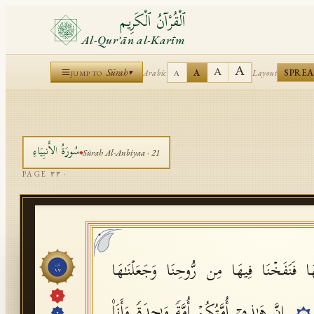
ٱلْقُرْآنُ ٱلْكَرِيم
Al-Qurʾān al-Karīm
A
A
Sūrah
A
SPRE
Arabic
Layout
▾
A
JUMP TO
سُورَةُ
الأَنبِيَاءِ
Sūrah
Al-Anbiyaa
·
21
PAGE
٣٣٠
ا فَنَفَخۡنَا فِیهَا مِن رُّوحِنَا وَجَعَلۡنَـٰهَا
جُزْء
١٧
إِنَّ هَـٰذِهِۦۤ أُمَّتُكُمۡ أُمَّةࣰ وَ ٰ⁠حِدَةࣰ وَأَنَا۠