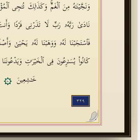
وَنَجَّیۡنَـٰهُ مِنَ ٱلۡغَمِّۚ وَكَذَ ٰ⁠لِكَ نُـۨجِی ٱلۡمُ
نَادَىٰ رَبَّهُۥ رَبِّ لَا تَذَرۡنِی فَرۡدࣰا وَأَنتَ
فَٱسۡتَجَبۡنَا لَهُۥ وَوَهَبۡنَا لَهُۥ یَحۡیَىٰ وَأَصۡلَح
كَانُوا۟ یُسَـٰرِعُونَ فِی ٱلۡخَیۡرَ ٰ⁠تِ وَیَدۡعُونَنَا رَ
خَـٰشِعِینَ
٩٠
٣٢٩