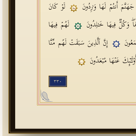
نَّمَ أَنتُمۡ لَهَا وَ ٰ⁠رِدُونَ
لَوۡ كَانَ
٩٨
دُوهَاۖ وَكُلࣱّ فِیهَا خَـٰلِدُونَ
لَهُمۡ فِیهَا
٩٩
ۡمَعُونَ
إِنَّ ٱلَّذِینَ سَبَقَتۡ لَهُم مِّنَّا
١٠٠
و۟لَـٰۤىِٕكَ عَنۡهَا مُبۡعَدُونَ
١٠١
٣٣٠