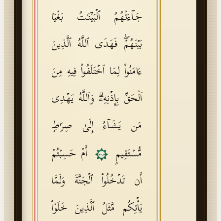
جَاۤءَتۡهُمُ ٱلۡبَیِّنَـٰتُ بَغۡیَۢا
بَیۡنَهُمۡۖ فَهَدَى ٱللَّهُ ٱلَّذِینَ
ءَامَنُوا۟ لِمَا ٱخۡتَلَفُوا۟ فِیهِ مِنَ
ٱلۡحَقِّ بِإِذۡنِهِۦۗ وَٱللَّهُ یَهۡدِی
مَن یَشَاۤءُ إِلَىٰ صِرَ ٰ⁠طࣲ
مُّسۡتَقِیمٍ
أَمۡ حَسِبۡتُمۡ
٢١٣
أَن تَدۡخُلُوا۟ ٱلۡجَنَّةَ وَلَمَّا
یَأۡتِكُم مَّثَلُ ٱلَّذِینَ خَلَوۡا۟