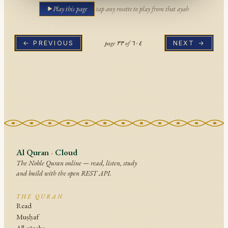
Play this page
·
tap any rosette to play from that ayah
page
٣٣
of
٦٠٤
← PREVIOUS
NEXT →
Al Quran
·
Cloud
The Noble Quran online — read, listen, study
and build with the open REST API.
THE QURAN
Read
Muṣḥaf
All sūrahs