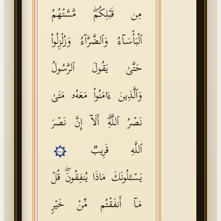
مِن قَبۡلِكُمۖ مَّسَّتۡهُمُ
ٱلۡبَأۡسَاۤءُ وَٱلضَّرَّاۤءُ وَزُلۡزِلُوا۟
حَتَّىٰ یَقُولَ ٱلرَّسُولُ
وَٱلَّذِینَ ءَامَنُوا۟ مَعَهُۥ مَتَىٰ
نَصۡرُ ٱللَّهِۗ أَلَاۤ إِنَّ نَصۡرَ
ٱللَّهِ قَرِیبࣱ
٢١٤
یَسۡـَٔلُونَكَ مَاذَا یُنفِقُونَۖ قُلۡ
مَاۤ أَنفَقۡتُم مِّنۡ خَیۡرࣲ