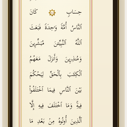
حِسَابࣲ
كَانَ
٢١٢
ٱلنَّاسُ أُمَّةࣰ وَ ٰ⁠حِدَةࣰ فَبَعَثَ
ٱللَّهُ ٱلنَّبِیِّـۧنَ مُبَشِّرِینَ
وَمُنذِرِینَ وَأَنزَلَ مَعَهُمُ
ٱلۡكِتَـٰبَ بِٱلۡحَقِّ لِیَحۡكُمَ
بَیۡنَ ٱلنَّاسِ فِیمَا ٱخۡتَلَفُوا۟
فِیهِۚ وَمَا ٱخۡتَلَفَ فِیهِ إِلَّا
ٱلَّذِینَ أُوتُوهُ مِنۢ بَعۡدِ مَا