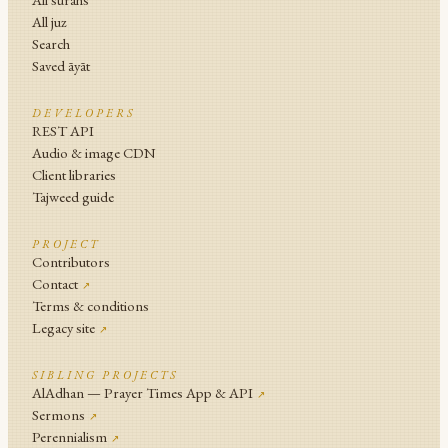
All juz
Search
Saved āyāt
DEVELOPERS
REST API
Audio & image CDN
Client libraries
Tajweed guide
PROJECT
Contributors
Contact
↗
Terms & conditions
Legacy site
↗
SIBLING PROJECTS
AlAdhan — Prayer Times App & API
↗
Sermons
↗
Perennialism
↗