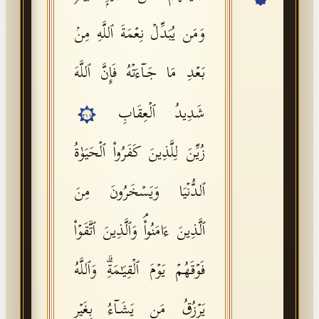
API Documentation
وَمَن یُبَدِّلۡ نِعۡمَةَ ٱللَّهِ مِنۢ
Tajweed Guide
بَعۡدِ مَا جَاۤءَتۡهُ فَإِنَّ ٱللَّهَ
Font Edition Tester
CDN
شَدِیدُ ٱلۡعِقَابِ
٢١١
زُیِّنَ لِلَّذِینَ كَفَرُوا۟ ٱلۡحَیَوٰةُ
Sign in
ٱلدُّنۡیَا وَیَسۡخَرُونَ مِنَ
ٱلَّذِینَ ءَامَنُوا۟ۘ وَٱلَّذِینَ ٱتَّقَوۡا۟
فَوۡقَهُمۡ یَوۡمَ ٱلۡقِیَـٰمَةِۗ وَٱللَّهُ
یَرۡزُقُ مَن یَشَاۤءُ بِغَیۡرِ