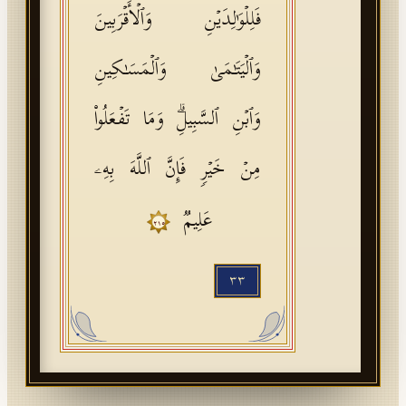
فَلِلۡوَ ٰ⁠لِدَیۡنِ وَٱلۡأَقۡرَبِینَ
وَٱلۡیَتَـٰمَىٰ وَٱلۡمَسَـٰكِینِ
وَٱبۡنِ ٱلسَّبِیلِۗ وَمَا تَفۡعَلُوا۟
مِنۡ خَیۡرࣲ فَإِنَّ ٱللَّهَ بِهِۦ
عَلِیمࣱ
٢١٥
٣٣