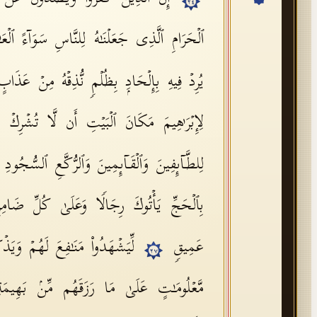
٢٤
ٱلۡحَرَامِ ٱلَّذِی جَعَلۡنَـٰهُ لِلنَّاسِ سَوَاۤءً ٱلۡع
یُرِدۡ فِیهِ بِإِلۡحَادِۭ بِظُلۡمࣲ نُّذِقۡهُ مِنۡ عَذَاب
لِإِبۡرَ ٰ⁠هِیمَ مَكَانَ ٱلۡبَیۡتِ أَن لَّا تُشۡرِكۡ ب
لِلطَّاۤىِٕفِینَ وَٱلۡقَاۤىِٕمِینَ وَٱلرُّكَّعِ ٱلسُّجُودِ
بِٱلۡحَجِّ یَأۡتُوكَ رِجَالࣰا وَعَلَىٰ كُلِّ ضَامِ
عَمِیقࣲ
لِّیَشۡهَدُوا۟ مَنَـٰفِعَ لَهُمۡ وَیَذۡك
٢٧
مَّعۡلُومَـٰتٍ عَلَىٰ مَا رَزَقَهُم مِّنۢ بَهِیمَةِ ٱل