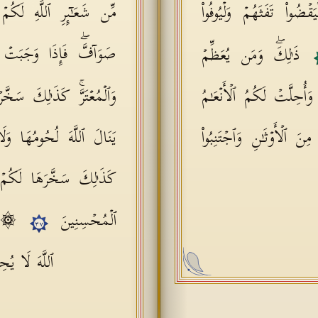
یَقۡضُوا۟ تَفَثَهُمۡ وَلۡیُوفُوا۟
مِّن شَعَـٰۤىِٕرِ ٱللَّهِ لَكُم
صَوَاۤفَّۖ فَإِذَا وَجَبَتۡ جُ
ذَ ٰ⁠لِكَۖ وَمَن یُعَظِّمۡ
َأُحِلَّتۡ لَكُمُ ٱلۡأَنۡعَـٰمُ
وَٱلۡمُعۡتَرَّۚ كَذَ ٰ⁠لِكَ سَخّ
ِنَ ٱلۡأَوۡثَـٰنِ وَٱجۡتَنِبُوا۟
یَنَالَ ٱللَّهَ لُحُومُهَا وَلَ
كَذَ ٰ⁠لِكَ سَخَّرَهَا لَكُمۡ ل
ٱلۡمُحۡسِنِینَ
۞ إِن
٣٧
ٱللَّهَ لَا یُ