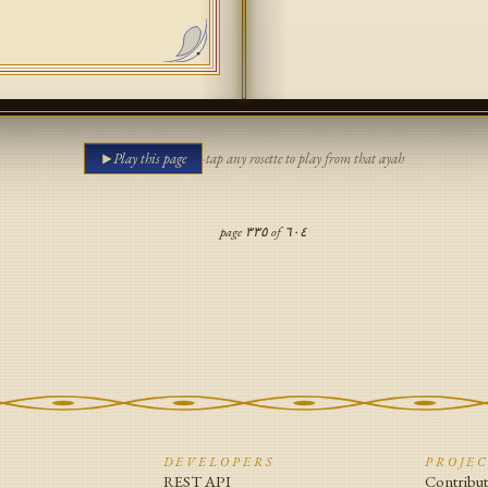
Play this page
·
tap any rosette to play from that ayah
page
٣٣٥
of
٦٠٤
N
DEVELOPERS
PROJE
REST API
Contribu