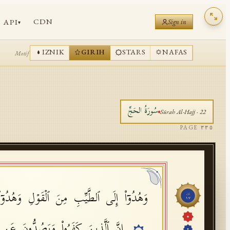
CDN
API
Sign in
▾
IZNIK
GIRIH
STARS
NAFAS
Motif
سُورَةُ
الحَجِّ
Sūrah
Al-Hajj
·
22
PAGE
٣٣٥
وَهُدُوۤا۟ إِلَى ٱلطَّیِّبِ مِنَ ٱلۡقَوۡلِ وَهُدُوۤا
جُزْء
١٧
إِنَّ ٱلَّذِینَ كَفَرُوا۟ وَیَصُدُّونَ عَن 