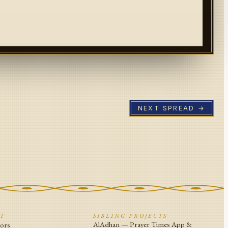
NEXT SPREAD →
CT
SIBLING PROJECTS
AlAdhan — Prayer Times App &
tors