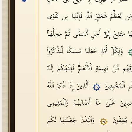
َمَن یُعَظِّمۡ شَعَـٰۤىِٕرَ ٱللَّهِ فَإِنَّهَا مِن تَقۡوَى
ا مَنَـٰفِعُ إِلَىٰۤ أَجَلࣲ مُّسَمࣰّى ثُمَّ مَحِلُّهَاۤ
وَلِكُلِّ أُمَّةࣲ جَعَلۡنَا مَنسَكࣰا لِّیَذۡكُرُوا۟
٣
م مِّنۢ بَهِیمَةِ ٱلۡأَنۡعَـٰمِۗ فَإِلَـٰهُكُمۡ إِلَـٰهࣱ
َشِّرِ ٱلۡمُخۡبِتِینَ
ٱلَّذِینَ إِذَا ذُكِرَ ٱللَّهُ
٣٤
ـٰبِرِینَ عَلَىٰ مَاۤ أَصَابَهُمۡ وَٱلۡمُقِیمِی
ُمۡ یُنفِقُونَ
وَٱلۡبُدۡنَ جَعَلۡنَـٰهَا لَكُم
٣٥