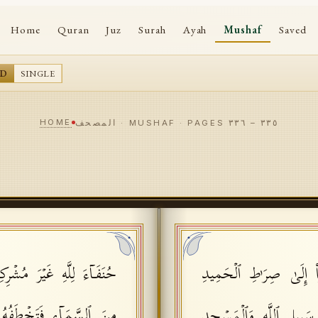
Home
Quran
Juz
Surah
Ayah
Mushaf
Saved
AD
SINGLE
HOME
٣٣٥
–
٣٣٦
المصحف · MUSHAF · PAGES
۟ إِلَىٰ صِرَ ٰ⁠طِ ٱلۡحَمِیدِ
حُنَفَاۤءَ لِلَّهِ غَیۡرَ مُشۡرِ
مِنَ ٱلسَّمَاۤءِ فَتَخۡطَفُهُ
سَبِیلِ ٱللَّهِ وَٱلۡمَسۡجِدِ