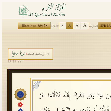
ٱلْقُرْآنُ ٱلْكَرِيم
Al-Qurʾān al-Karīm
A
A
Sūrah
A
SPRE
Arabic
Layout
▾
A
JUMP TO
سُورَةُ
الحَجِّ
Sūrah
Al-Hajj
·
22
PAGE
٣٣٦
كِینَ بِهِۦۚ وَمَن یُشۡرِكۡ بِٱللَّهِ فَكَأَنَّمَا خَرَّ
جُزْء
١٧
 ٱلطَّیۡرُ أَوۡ تَهۡوِی بِهِ ٱلرِّیحُ فِی مَكَانࣲ