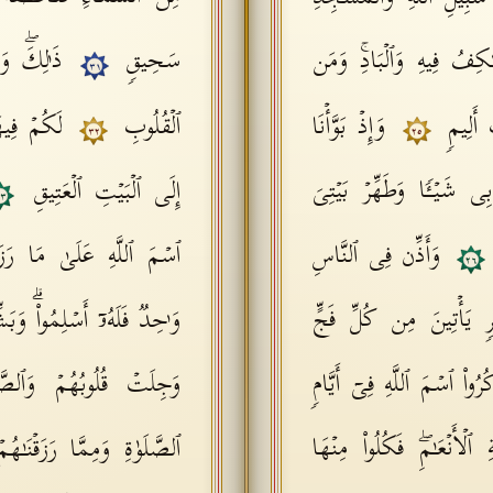
َـٰكِفُ فِیهِ وَٱلۡبَادِۚ وَمَن
سَحِیقࣲ
ذَ ٰ⁠لِكَۖ و
٣١
ٍ أَلِیمࣲ
وَإِذۡ بَوَّأۡنَا
ٱلۡقُلُوبِ
لَكُمۡ فِیهَ
٣٢
٢٥
ِی شَیۡـࣰٔا وَطَهِّرۡ بَیۡتِیَ
إِلَى ٱلۡبَیۡتِ ٱلۡعَتِیقِ
٣
وَأَذِّن فِی ٱلنَّاسِ
ٱسۡمَ ٱللَّهِ عَلَىٰ مَا رَزَقَهُ
٢٦
رࣲ یَأۡتِینَ مِن كُلِّ فَجٍّ
وَ ٰ⁠حِدࣱ فَلَهُۥۤ أَسۡلِمُوا۟ۗ وَب
ُرُوا۟ ٱسۡمَ ٱللَّهِ فِیۤ أَیَّامࣲ
وَجِلَتۡ قُلُوبُهُمۡ وَٱلصَّ
ۡأَنۡعَـٰمِۖ فَكُلُوا۟ مِنۡهَا
ٱلصَّلَوٰةِ وَمِمَّا رَزَقۡنَـٰه