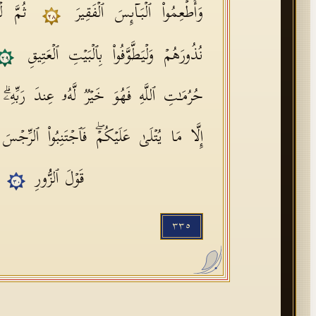
وَأَطۡعِمُوا۟ ٱلۡبَاۤىِٕسَ ٱلۡفَقِیرَ
ثُمَّ لۡ
٢٨
نُذُورَهُمۡ وَلۡیَطَّوَّفُوا۟ بِٱلۡبَیۡتِ ٱلۡعَتِیقِ
٢٩
حُرُمَـٰتِ ٱللَّهِ فَهُوَ خَیۡرࣱ لَّهُۥ عِندَ رَبِّهِۦۗ و
إِلَّا مَا یُتۡلَىٰ عَلَیۡكُمۡۖ فَٱجۡتَنِبُوا۟ ٱلرِّجۡسَ م
قَوۡلَ ٱلزُّورِ
٣٠
٣٣٥