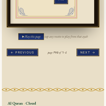
Play this page
·
tap any rosette to play from that ayah
page
٣٧٥
of
٦٠٤
← PREVIOUS
NEXT →
Al Quran
·
Cloud