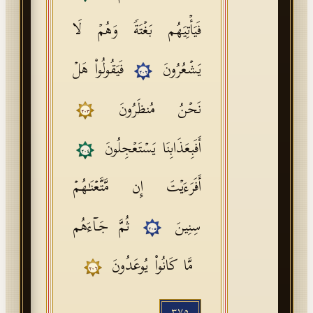
فَیَأۡتِیَهُم بَغۡتَةࣰ وَهُمۡ لَا
یَشۡعُرُونَ
فَیَقُولُوا۟ هَلۡ
٢٠٢
نَحۡنُ مُنظَرُونَ
٢٠٣
أَفَبِعَذَابِنَا یَسۡتَعۡجِلُونَ
٢٠٤
أَفَرَءَیۡتَ إِن مَّتَّعۡنَـٰهُمۡ
سِنِینَ
ثُمَّ جَاۤءَهُم
٢٠٥
مَّا كَانُوا۟ یُوعَدُونَ
٢٠٦
٣٧٥