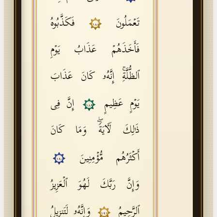
تَعۡمَلُونَ
فَكَذَّبُوهُ
١٨٨
فَأَخَذَهُمۡ عَذَابُ یَوۡمِ
ٱلظُّلَّةِۚ إِنَّهُۥ كَانَ عَذَابَ
یَوۡمٍ عَظِیمٍ
إِنَّ فِی
١٨٩
ذَ ٰ⁠لِكَ لَـَٔایَةࣰۖ وَمَا كَانَ
أَكۡثَرُهُم مُّؤۡمِنِینَ
١٩٠
وَإِنَّ رَبَّكَ لَهُوَ ٱلۡعَزِیزُ
ٱلرَّحِیمُ
وَإِنَّهُۥ لَتَنزِیلُ
١٩١