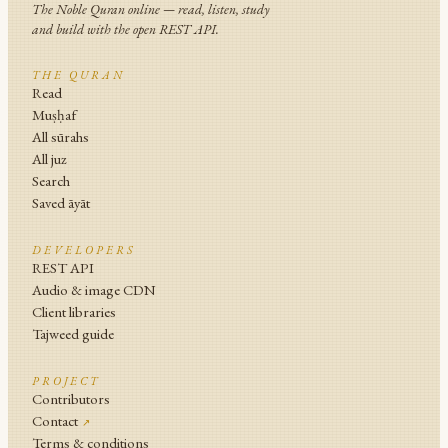
The Noble Quran online — read, listen, study
and build with the open REST API.
THE QURAN
Read
Muṣḥaf
All sūrahs
All juz
Search
Saved āyāt
DEVELOPERS
REST API
Audio & image CDN
Client libraries
Tajweed guide
PROJECT
Contributors
Contact
↗
Terms & conditions