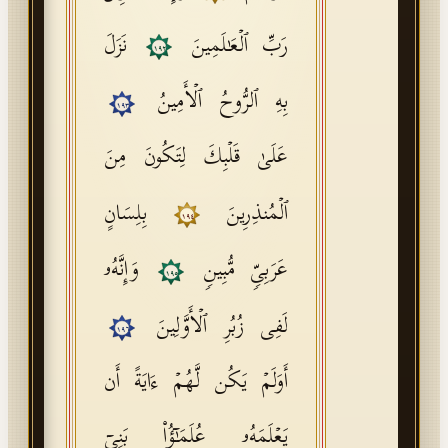
رَبِّ ٱلۡعَـٰلَمِینَ
نَزَلَ
١٩٢
بِهِ ٱلرُّوحُ ٱلۡأَمِینُ
١٩٣
عَلَىٰ قَلۡبِكَ لِتَكُونَ مِنَ
ٱلۡمُنذِرِینَ
بِلِسَانٍ
١٩٤
عَرَبِیࣲّ مُّبِینࣲ
وَإِنَّهُۥ
١٩٥
لَفِی زُبُرِ ٱلۡأَوَّلِینَ
١٩٦
أَوَلَمۡ یَكُن لَّهُمۡ ءَایَةً أَن
یَعۡلَمَهُۥ عُلَمَـٰۤؤُا۟ بَنِیۤ