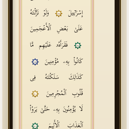
إِسۡرَ ٰ⁠ۤءِیلَ
وَلَوۡ نَزَّلۡنَـٰهُ
١٩٧
عَلَىٰ بَعۡضِ ٱلۡأَعۡجَمِینَ
فَقَرَأَهُۥ عَلَیۡهِم مَّا
١٩٨
كَانُوا۟ بِهِۦ مُؤۡمِنِینَ
١٩٩
كَذَ ٰ⁠لِكَ سَلَكۡنَـٰهُ فِی
قُلُوبِ ٱلۡمُجۡرِمِینَ
٢٠٠
لَا یُؤۡمِنُونَ بِهِۦ حَتَّىٰ یَرَوُا۟
ٱلۡعَذَابَ ٱلۡأَلِیمَ
٢٠١