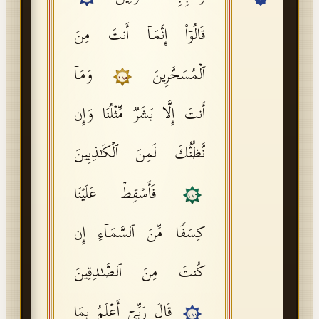
API Documentation
قَالُوۤا۟ إِنَّمَاۤ أَنتَ مِنَ
Tajweed Guide
ٱلۡمُسَحَّرِینَ
وَمَاۤ
Font Edition Tester
١٨٥
CDN
أَنتَ إِلَّا بَشَرࣱ مِّثۡلُنَا وَإِن
نَّظُنُّكَ لَمِنَ ٱلۡكَـٰذِبِینَ
Sign in
فَأَسۡقِطۡ عَلَیۡنَا
١٨٦
كِسَفࣰا مِّنَ ٱلسَّمَاۤءِ إِن
كُنتَ مِنَ ٱلصَّـٰدِقِینَ
قَالَ رَبِّیۤ أَعۡلَمُ بِمَا
١٨٧