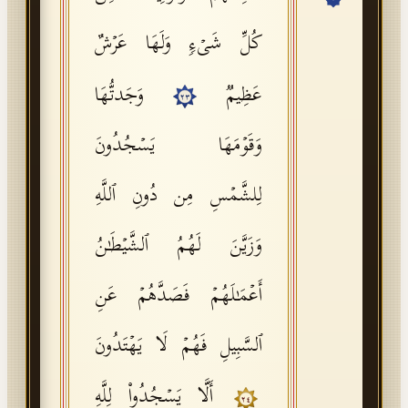
API Documentation
كُلِّ شَیۡءࣲ وَلَهَا عَرۡشٌ
Tajweed Guide
عَظِیمࣱ
وَجَدتُّهَا
Font Edition Tester
٢٣
CDN
وَقَوۡمَهَا یَسۡجُدُونَ
لِلشَّمۡسِ مِن دُونِ ٱللَّهِ
Sign in
وَزَیَّنَ لَهُمُ ٱلشَّیۡطَـٰنُ
أَعۡمَـٰلَهُمۡ فَصَدَّهُمۡ عَنِ
ٱلسَّبِیلِ فَهُمۡ لَا یَهۡتَدُونَ
أَلَّا یَسۡجُدُوا۟ لِلَّهِ
٢٤