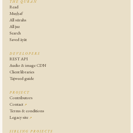
THE QURAN
Read
Muṣḥaf
All sūrahs
All juz
Search
Saved āyāt
DEVELOPERS
REST API
Audio & image CDN
Client libraries
Tajweed guide
PROJECT
Contributors
Contact
↗
Terms & conditions
Legacy site
↗
SIBLING PROJECTS