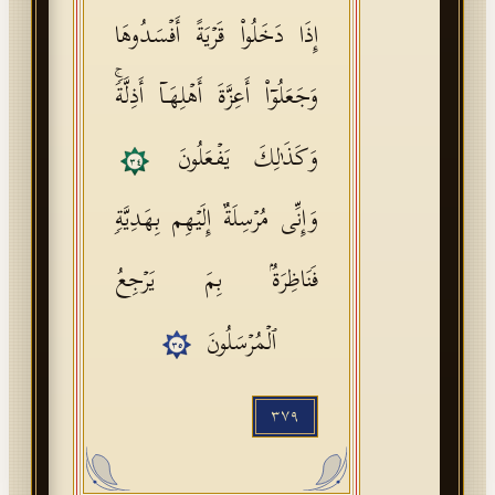
إِذَا دَخَلُوا۟ قَرۡیَةً أَفۡسَدُوهَا
وَجَعَلُوۤا۟ أَعِزَّةَ أَهۡلِهَاۤ أَذِلَّةࣰۚ
وَكَذَ ٰ⁠لِكَ یَفۡعَلُونَ
٣٤
وَإِنِّی مُرۡسِلَةٌ إِلَیۡهِم بِهَدِیَّةࣲ
فَنَاظِرَةُۢ بِمَ یَرۡجِعُ
ٱلۡمُرۡسَلُونَ
٣٥
٣٧٩