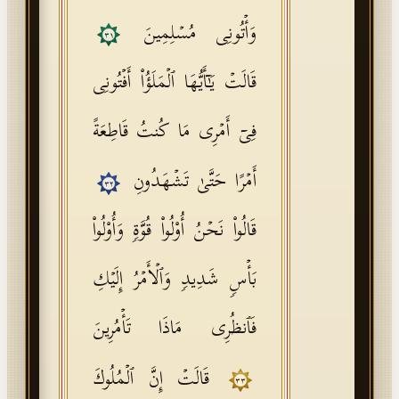
وَأۡتُونِی مُسۡلِمِینَ
٣١
قَالَتۡ یَـٰۤأَیُّهَا ٱلۡمَلَؤُا۟ أَفۡتُونِی
فِیۤ أَمۡرِی مَا كُنتُ قَاطِعَةً
أَمۡرًا حَتَّىٰ تَشۡهَدُونِ
٣٢
قَالُوا۟ نَحۡنُ أُو۟لُوا۟ قُوَّةࣲ وَأُو۟لُوا۟
بَأۡسࣲ شَدِیدࣲ وَٱلۡأَمۡرُ إِلَیۡكِ
فَٱنظُرِی مَاذَا تَأۡمُرِینَ
قَالَتۡ إِنَّ ٱلۡمُلُوكَ
٣٣