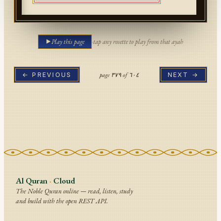
Play this page
·
tap any rosette to play from that ayah
page
٣٧٩
of
٦٠٤
← PREVIOUS
NEXT →
Al Quran
·
Cloud
The Noble Quran online — read, listen, study
and build with the open REST API.