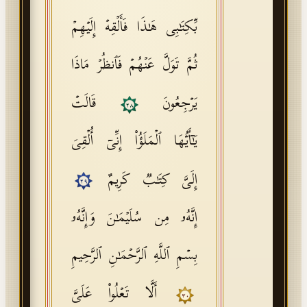
بِّكِتَـٰبِی هَـٰذَا فَأَلۡقِهۡ إِلَیۡهِمۡ
ثُمَّ تَوَلَّ عَنۡهُمۡ فَٱنظُرۡ مَاذَا
یَرۡجِعُونَ
قَالَتۡ
٢٨
یَـٰۤأَیُّهَا ٱلۡمَلَؤُا۟ إِنِّیۤ أُلۡقِیَ
إِلَیَّ كِتَـٰبࣱ كَرِیمٌ
٢٩
إِنَّهُۥ مِن سُلَیۡمَـٰنَ وَإِنَّهُۥ
بِسۡمِ ٱللَّهِ ٱلرَّحۡمَـٰنِ ٱلرَّحِیمِ
أَلَّا تَعۡلُوا۟ عَلَیَّ
٣٠