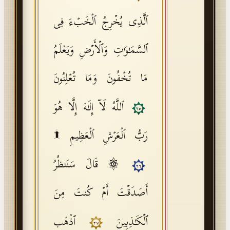
ٱلَّذِی یُخۡرِجُ ٱلۡخَبۡءَ فِی
ٱلسَّمَـٰوَ ٰ⁠تِ وَٱلۡأَرۡضِ وَیَعۡلَمُ
مَا تُخۡفُونَ وَمَا تُعۡلِنُونَ
ٱللَّهُ لَاۤ إِلَـٰهَ إِلَّا هُوَ
٢٥
رَبُّ ٱلۡعَرۡشِ ٱلۡعَظِیمِ ۩
۞ قَالَ سَنَنظُرُ
٢٦
أَصَدَقۡتَ أَمۡ كُنتَ مِنَ
ٱلۡكَـٰذِبِینَ
ٱذۡهَب
٢٧