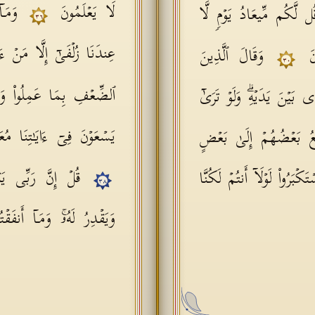
لَا یَعۡلَمُونَ
وَمَاۤ
ُل لَّكُم مِّیعَادُ یَوۡمࣲ لَّا
٣٦
عِندَنَا زُلۡفَىٰۤ إِلَّا مَنۡ ءَ
ونَ
وَقَالَ ٱلَّذِینَ
٣٠
ٱلضِّعۡفِ بِمَا عَمِلُوا۟ وَه
ِی بَیۡنَ یَدَیۡهِۗ وَلَوۡ تَرَىٰۤ
یَسۡعَوۡنَ فِیۤ ءَایَـٰتِنَا مُ
جِعُ بَعۡضُهُمۡ إِلَىٰ بَعۡضٍ
قُلۡ إِنَّ رَبِّی ی
ۡبَرُوا۟ لَوۡلَاۤ أَنتُمۡ لَكُنَّا
٣٨
وَیَقۡدِرُ لَهُۥۚ وَمَاۤ أَنفَ