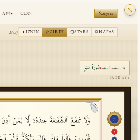
CDN
API
Sign in
▾
IZNIK
GIRIH
STARS
NAFAS
Motif
سُورَةُ
سَبَإٍ
Sūrah
Saba
·
34
PAGE
٤٣١
وَلَا تَنفَعُ ٱلشَّفَـٰعَةُ عِندَهُۥۤ إِلَّا لِمَنۡ أَذِنَ 
جُزْء
٢٢
قُلُوبِهِمۡ قَالُوا۟ مَاذَا قَالَ رَبُّكُمۡۖ قَالُوا۟ ٱلۡحَ