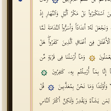
٣٢
نَ ٱسۡتَكۡبَرُوا۟ بَلۡ مَكۡرُ ٱلَّیۡلِ وَٱلنَّهَارِ إِذۡ
هِ وَنَجۡعَلَ لَهُۥۤ أَندَادࣰاۚ وَأَسَرُّوا۟ ٱلنَّدَامَةَ لَمَّا
 ٱلۡأَغۡلَـٰلَ فِیۤ أَعۡنَاقِ ٱلَّذِینَ كَفَرُوا۟ۖ هَلۡ
یَعۡمَلُونَ
وَمَاۤ أَرۡسَلۡنَا فِی قَرۡیَةࣲ مِّن
٣٣
َاۤ إِنَّا بِمَاۤ أُرۡسِلۡتُم بِهِۦ كَـٰفِرُونَ
٣٤
⁠لࣰا وَأَوۡلَـٰدࣰا وَمَا نَحۡنُ بِمُعَذَّبِینَ
قُلۡ
٣٥
لِمَن یَشَاۤءُ وَیَقۡدِرُ وَلَـٰكِنَّ أَكۡثَرَ ٱلنَّاسِ