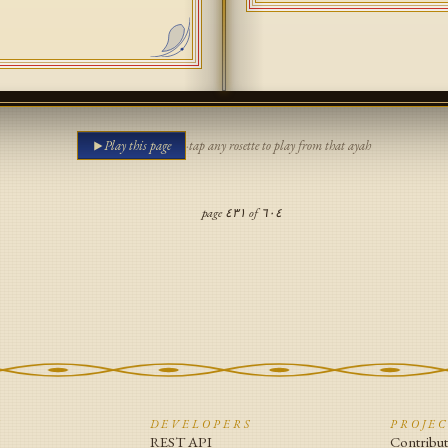
Play this page
·
tap any rosette to play from that ayah
page
٤٣١
of
٦٠٤
N
DEVELOPERS
PROJE
REST API
Contribu