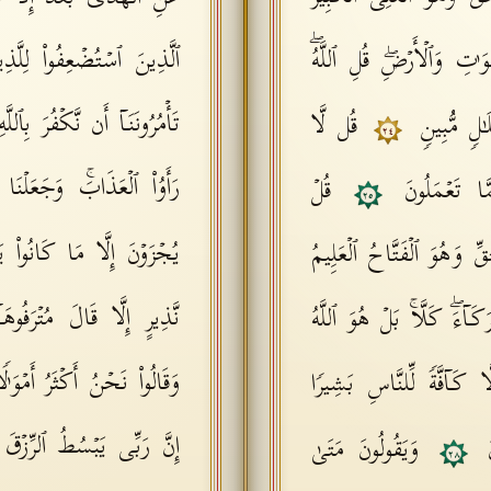
تِ وَٱلۡأَرۡضِۖ قُلِ ٱللَّهُۖ
ٱلَّذِینَ ٱسۡتُضۡعِفُوا۟ لِلَّذِی
تَأۡمُرُونَنَاۤ أَن نَّكۡفُرَ بِٱللَّ
ـٰلࣲ مُّبِینࣲ
قُل لَّا
٢٤
رَأَوُا۟ ٱلۡعَذَابَۚ وَجَعَلۡنَا
مَّا تَعۡمَلُونَ
قُلۡ
٢٥
یُجۡزَوۡنَ إِلَّا مَا كَانُوا۟ 
َقِّ وَهُوَ ٱلۡفَتَّاحُ ٱلۡعَلِیمُ
نَّذِیرٍ إِلَّا قَالَ مُتۡرَفُوه
َاۤءَۖ كَلَّاۚ بَلۡ هُوَ ٱللَّهُ
وَقَالُوا۟ نَحۡنُ أَكۡثَرُ أَمۡوَ ٰ
َّا كَاۤفَّةࣰ لِّلنَّاسِ بَشِیرࣰا
إِنَّ رَبِّی یَبۡسُطُ ٱلرِّزۡقَ 
نَ
وَیَقُولُونَ مَتَىٰ
٢٨