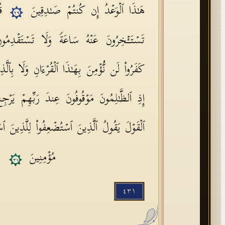
هَـٰذَا ٱلۡوَعۡدُ إِن كُنتُمۡ صَـٰدِقِینَ
ق
٢٩
تَسۡتَـٔۡخِرُونَ عَنۡهُ سَاعَةࣰ وَلَا تَسۡتَقۡدِمُ
كَفَرُوا۟ لَن نُّؤۡمِنَ بِهَـٰذَا ٱلۡقُرۡءَانِ وَلَا بِٱلَّذ
إِذِ ٱلظَّـٰلِمُونَ مَوۡقُوفُونَ عِندَ رَبِّهِمۡ یَرۡ
ٱلۡقَوۡلَ یَقُولُ ٱلَّذِینَ ٱسۡتُضۡعِفُوا۟ لِلَّذِینَ ٱسۡتَك
مُؤۡمِنِینَ
٣١
٤٣١