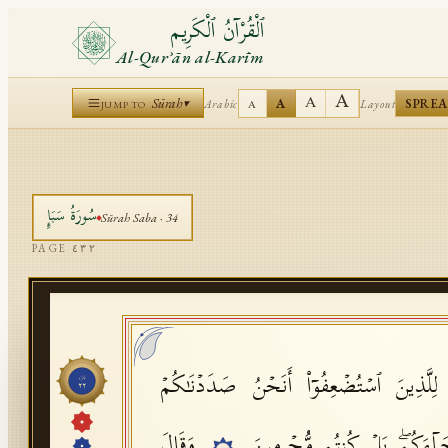
ٱلْقُرْآنُ ٱلْكَرِيم
Al-Qurʾān al-Karīm
A
A
Sūrah
A
SPRE
Arabic
Layout
▾
A
JUMP TO
سُورَةُ
سَبَإٍ
Sūrah
Saba
·
34
PAGE
٤٣٢
 لِلَّذِینَ ٱسۡتُضۡعِفُوۤا۟ أَنَحۡنُ صَدَدۡنَـٰكُمۡ
جُزْء
٢٢
َاۤءَكُمۖ بَلۡ كُنتُم مُّجۡرِمِینَ
وَقَالَ