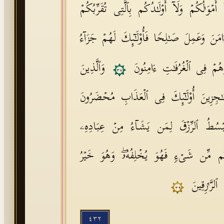
 أَمۡوَ ٰ⁠لُكُمۡ وَلَاۤ أَوۡلَـٰدُكُم بِٱلَّتِی تُقَرِّبُكُمۡ
امَنَ وَعَمِلَ صَـٰلِحࣰا فَأُو۟لَـٰۤىِٕكَ لَهُمۡ جَزَاۤءُ
ُمۡ فِی ٱلۡغُرُفَـٰتِ ءَامِنُونَ
وَٱلَّذِینَ
٣٧
عَـٰجِزِینَ أُو۟لَـٰۤىِٕكَ فِی ٱلۡعَذَابِ مُحۡضَرُونَ
َبۡسُطُ ٱلرِّزۡقَ لِمَن یَشَاۤءُ مِنۡ عِبَادِهِۦ
قۡتُم مِّن شَیۡءࣲ فَهُوَ یُخۡلِفُهُۥۖ وَهُوَ خَیۡرُ
ٱلرَّ ٰ⁠زِقِینَ
٣٩
٤٣٢