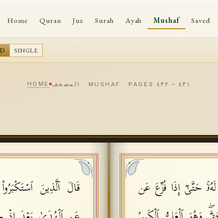
Home
Quran
Juz
Surah
Ayah
Mushaf
Saved
AD
SINGLE
HOME
٤٣١
–
٤٣٢
المصحف · MUSHAF · PAGES
لَهُۥۚ حَتَّىٰۤ إِذَا فُزِّعَ عَن
قَالَ ٱلَّذِینَ ٱسۡتَكۡبَرُوا۟
قَّۖ وَهُوَ ٱلۡعَلِیُّ ٱلۡكَبِیرُ
عَنِ ٱلۡهُدَىٰ بَعۡدَ إِذۡ ج