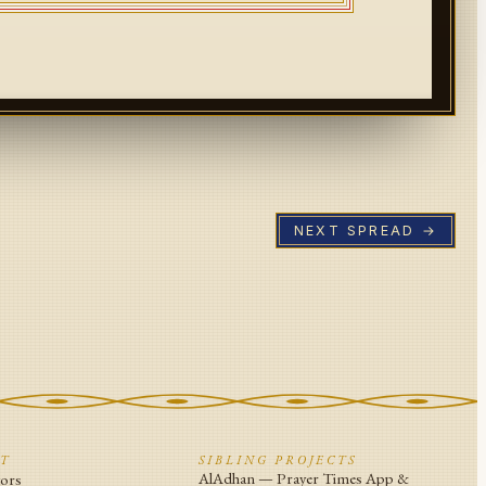
NEXT SPREAD →
CT
SIBLING PROJECTS
AlAdhan — Prayer Times App &
tors