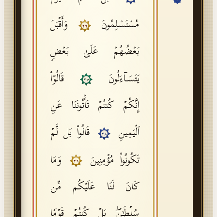
API Documentation
مُسۡتَسۡلِمُونَ
وَأَقۡبَلَ
٢٦
Tajweed Guide
بَعۡضُهُمۡ عَلَىٰ بَعۡضࣲ
Font Edition Tester
CDN
یَتَسَاۤءَلُونَ
قَالُوۤا۟
٢٧
إِنَّكُمۡ كُنتُمۡ تَأۡتُونَنَا عَنِ
Sign in
ٱلۡیَمِینِ
قَالُوا۟ بَل لَّمۡ
٢٨
تَكُونُوا۟ مُؤۡمِنِینَ
وَمَا
٢٩
كَانَ لَنَا عَلَیۡكُم مِّن
سُلۡطَـٰنِۭۖ بَلۡ كُنتُمۡ قَوۡمࣰا