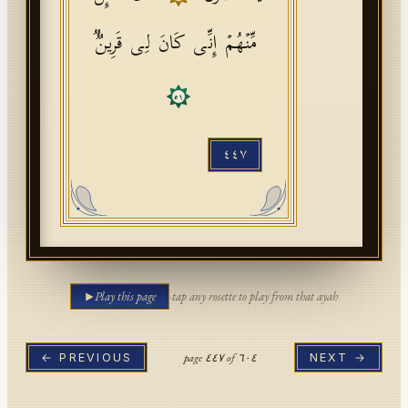
مِّنۡهُمۡ إِنِّی كَانَ لِی قَرِینࣱ
٥١
٤٤٧
Play this page
·
tap any rosette to play from that ayah
page
٤٤٧
of
٦٠٤
← PREVIOUS
NEXT →