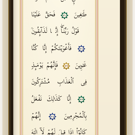
طَـٰغِینَ
فَحَقَّ عَلَیۡنَا
٣٠
قَوۡلُ رَبِّنَاۤۖ إِنَّا لَذَاۤىِٕقُونَ
فَأَغۡوَیۡنَـٰكُمۡ إِنَّا كُنَّا
٣١
غَـٰوِینَ
فَإِنَّهُمۡ یَوۡمَىِٕذࣲ
٣٢
فِی ٱلۡعَذَابِ مُشۡتَرِكُونَ
إِنَّا كَذَ ٰ⁠لِكَ نَفۡعَلُ
٣٣
بِٱلۡمُجۡرِمِینَ
إِنَّهُمۡ
٣٤
كَانُوۤا۟ إِذَا قِیلَ لَهُمۡ لَاۤ إِلَـٰهَ