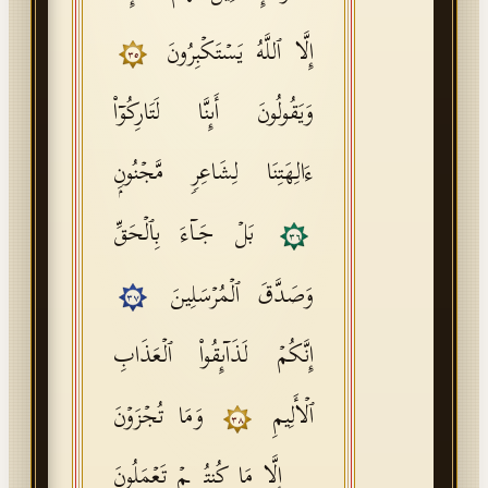
إِلَّا ٱللَّهُ یَسۡتَكۡبِرُونَ
٣٥
وَیَقُولُونَ أَىِٕنَّا لَتَارِكُوۤا۟
ءَالِهَتِنَا لِشَاعِرࣲ مَّجۡنُونِۭ
بَلۡ جَاۤءَ بِٱلۡحَقِّ
٣٦
وَصَدَّقَ ٱلۡمُرۡسَلِینَ
٣٧
إِنَّكُمۡ لَذَاۤىِٕقُوا۟ ٱلۡعَذَابِ
ٱلۡأَلِیمِ
وَمَا تُجۡزَوۡنَ
٣٨
إِلَّا مَا كُنتُمۡ تَعۡمَلُونَ