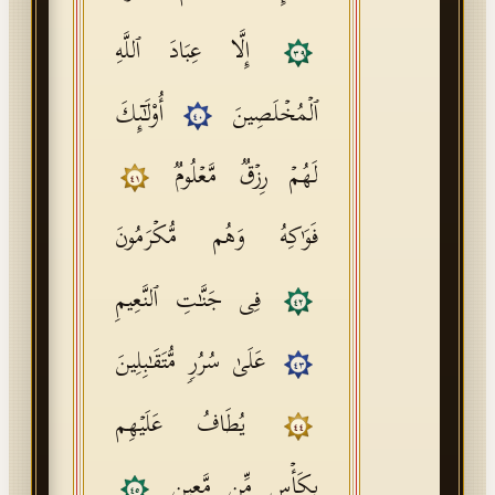
إِلَّا عِبَادَ ٱللَّهِ
٣٩
ٱلۡمُخۡلَصِینَ
أُو۟لَـٰۤىِٕكَ
٤٠
لَهُمۡ رِزۡقࣱ مَّعۡلُومࣱ
٤١
فَوَ ٰ⁠كِهُ وَهُم مُّكۡرَمُونَ
فِی جَنَّـٰتِ ٱلنَّعِیمِ
٤٢
عَلَىٰ سُرُرࣲ مُّتَقَـٰبِلِینَ
٤٣
یُطَافُ عَلَیۡهِم
٤٤
بِكَأۡسࣲ مِّن مَّعِینِۭ
٤٥