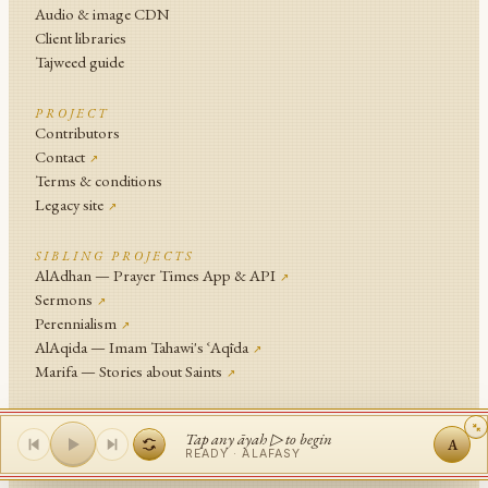
Audio & image CDN
Client libraries
Tajweed guide
PROJECT
Contributors
Contact
↗
Terms & conditions
Legacy site
↗
SIBLING PROJECTS
AlAdhan — Prayer Times App & API
↗
Sermons
↗
Perennialism
↗
AlAqida — Imam Tahawi's ʿAqīda
↗
Marifa — Stories about Saints
↗
An
Islamic Network
Project .
Tap any āyah ▷ to begin
A
© Islamic Network and contributors since 2014
READY ·
ALAFASY