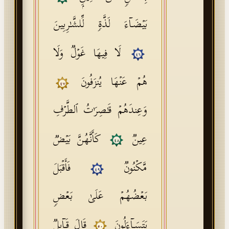
بَیۡضَاۤءَ لَذَّةࣲ لِّلشَّـٰرِبِینَ
لَا فِیهَا غَوۡلࣱ وَلَا
٤٦
هُمۡ عَنۡهَا یُنزَفُونَ
٤٧
وَعِندَهُمۡ قَـٰصِرَ ٰ⁠تُ ٱلطَّرۡفِ
عِینࣱ
كَأَنَّهُنَّ بَیۡضࣱ
٤٨
مَّكۡنُونࣱ
فَأَقۡبَلَ
٤٩
بَعۡضُهُمۡ عَلَىٰ بَعۡضࣲ
یَتَسَاۤءَلُونَ
قَالَ قَاۤىِٕلࣱ
٥٠