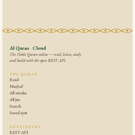
Al Quran
·
Cloud
The Noble Quran online — read, listen, study
and build with the open REST API.
THE QURAN
Read
Muṣḥaf
All sūrahs
All juz
Search
Saved āyāt
DEVELOPERS
REST API