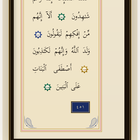
شَـٰهِدُونَ
أَلَاۤ إِنَّهُم
١٥٠
مِّنۡ إِفۡكِهِمۡ لَیَقُولُونَ
١٥١
وَلَدَ ٱللَّهُ وَإِنَّهُمۡ لَكَـٰذِبُونَ
أَصۡطَفَى ٱلۡبَنَاتِ
١٥٢
عَلَى ٱلۡبَنِینَ
١٥٣
٤٥١