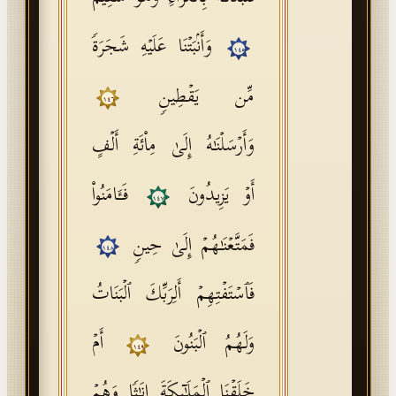
وَأَنۢبَتۡنَا عَلَیۡهِ شَجَرَةࣰ
١٤٥
مِّن یَقۡطِینࣲ
١٤٦
وَأَرۡسَلۡنَـٰهُ إِلَىٰ مِا۟ئَةِ أَلۡفٍ
أَوۡ یَزِیدُونَ
فَـَٔامَنُوا۟
١٤٧
فَمَتَّعۡنَـٰهُمۡ إِلَىٰ حِینࣲ
١٤٨
فَٱسۡتَفۡتِهِمۡ أَلِرَبِّكَ ٱلۡبَنَاتُ
وَلَهُمُ ٱلۡبَنُونَ
أَمۡ
١٤٩
خَلَقۡنَا ٱلۡمَلَـٰۤىِٕكَةَ إِنَـٰثࣰا وَهُمۡ