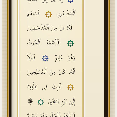
١٣٩
ٱلۡمَشۡحُونِ
فَسَاهَمَ
١٤٠
فَكَانَ مِنَ ٱلۡمُدۡحَضِینَ
فَٱلۡتَقَمَهُ ٱلۡحُوتُ
١٤١
وَهُوَ مُلِیمࣱ
فَلَوۡلَاۤ
١٤٢
أَنَّهُۥ كَانَ مِنَ ٱلۡمُسَبِّحِینَ
لَلَبِثَ فِی بَطۡنِهِۦۤ
١٤٣
۞
إِلَىٰ یَوۡمِ یُبۡعَثُونَ
١٤٤
فَنَبَذۡنَـٰهُ بِٱلۡعَرَاۤءِ وَهُوَ سَقِیمࣱ