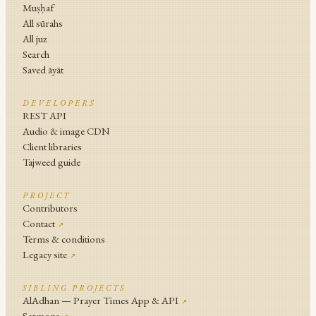
Muṣḥaf
All sūrahs
All juz
Search
Saved āyāt
DEVELOPERS
REST API
Audio & image CDN
Client libraries
Tajweed guide
PROJECT
Contributors
Contact
↗
Terms & conditions
Legacy site
↗
SIBLING PROJECTS
AlAdhan — Prayer Times App & API
↗
Sermons