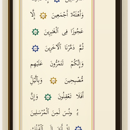
وَأَهۡلَهُۥۤ أَجۡمَعِینَ
إِلَّا
١٣٤
عَجُوزࣰا فِی ٱلۡغَـٰبِرِینَ
١٣٥
ثُمَّ دَمَّرۡنَا ٱلۡـَٔاخَرِینَ
١٣٦
وَإِنَّكُمۡ لَتَمُرُّونَ عَلَیۡهِم
مُّصۡبِحِینَ
وَبِٱلَّیۡلِۚ
١٣٧
أَفَلَا تَعۡقِلُونَ
وَإِنَّ
١٣٨
یُونُسَ لَمِنَ ٱلۡمُرۡسَلِینَ
إِذۡ أَبَقَ إِلَى ٱلۡفُلۡكِ