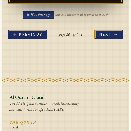
Play this page
·
tap any rosette to play from that ayah
page
٤٥١
of
٦٠٤
← PREVIOUS
NEXT →
Al Quran
·
Cloud
The Noble Quran online — read, listen, study
and build with the open REST API.
THE QURAN
Read