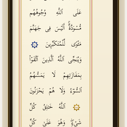
عَلَى ٱللَّهِ وُجُوهُهُم
مُّسۡوَدَّةٌۚ أَلَیۡسَ فِی جَهَنَّمَ
مَثۡوࣰى لِّلۡمُتَكَبِّرِینَ
٦٠
وَیُنَجِّی ٱللَّهُ ٱلَّذِینَ ٱتَّقَوۡا۟
بِمَفَازَتِهِمۡ لَا یَمَسُّهُمُ
ٱلسُّوۤءُ وَلَا هُمۡ یَحۡزَنُونَ
ٱللَّهُ خَـٰلِقُ كُلِّ
٦١
شَیۡءࣲۖ وَهُوَ عَلَىٰ كُلِّ