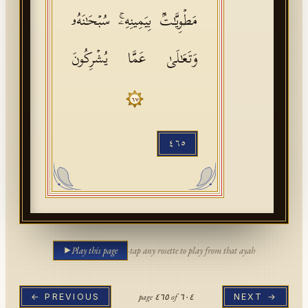
مَطۡوِیَّـٰتُۢ بِیَمِینِهِۦۚ سُبۡحَـٰنَهُۥ
وَتَعَـٰلَىٰ عَمَّا یُشۡرِكُونَ
٦٧
٤٦٥
Play this page
·
tap any rosette to play from that ayah
page
٤٦٥
of
٦٠٤
← PREVIOUS
NEXT →