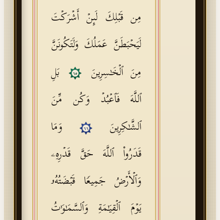
مِن قَبۡلِكَ لَىِٕنۡ أَشۡرَكۡتَ
لَیَحۡبَطَنَّ عَمَلُكَ وَلَتَكُونَنَّ
مِنَ ٱلۡخَـٰسِرِینَ
بَلِ
٦٥
ٱللَّهَ فَٱعۡبُدۡ وَكُن مِّنَ
ٱلشَّـٰكِرِینَ
وَمَا
٦٦
قَدَرُوا۟ ٱللَّهَ حَقَّ قَدۡرِهِۦ
وَٱلۡأَرۡضُ جَمِیعࣰا قَبۡضَتُهُۥ
یَوۡمَ ٱلۡقِیَـٰمَةِ وَٱلسَّمَـٰوَ ٰ⁠تُ