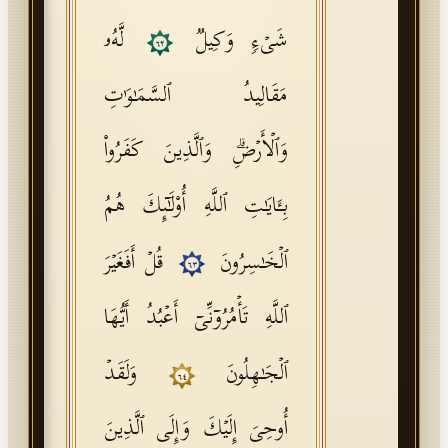
شَیۡءࣲ وَكِیلࣱ
لَّهُۥ
٦٢
مَقَالِیدُ ٱلسَّمَـٰوَ ٰ⁠تِ
وَٱلۡأَرۡضِۗ وَٱلَّذِینَ كَفَرُوا۟
بِـَٔایَـٰتِ ٱللَّهِ أُو۟لَـٰۤىِٕكَ هُمُ
ٱلۡخَـٰسِرُونَ
قُلۡ أَفَغَیۡرَ
٦٣
ٱللَّهِ تَأۡمُرُوۤنِّیۤ أَعۡبُدُ أَیُّهَا
ٱلۡجَـٰهِلُونَ
وَلَقَدۡ
٦٤
أُوحِیَ إِلَیۡكَ وَإِلَى ٱلَّذِینَ