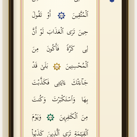
API Documentation
ٱلۡمُتَّقِینَ
أَوۡ تَقُولَ
٥٧
Tajweed Guide
حِینَ تَرَى ٱلۡعَذَابَ لَوۡ أَنَّ
Font Edition Tester
CDN
لِی كَرَّةࣰ فَأَكُونَ مِنَ
ٱلۡمُحۡسِنِینَ
بَلَىٰ قَدۡ
٥٨
Sign in
جَاۤءَتۡكَ ءَایَـٰتِی فَكَذَّبۡتَ
بِهَا وَٱسۡتَكۡبَرۡتَ وَكُنتَ
مِنَ ٱلۡكَـٰفِرِینَ
وَیَوۡمَ
٥٩
ٱلۡقِیَـٰمَةِ تَرَى ٱلَّذِینَ كَذَبُوا۟