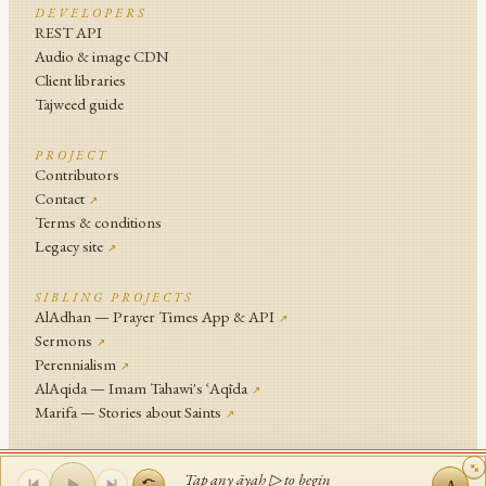
DEVELOPERS
REST API
Audio & image CDN
Client libraries
Tajweed guide
PROJECT
Contributors
Contact
↗
Terms & conditions
Legacy site
↗
SIBLING PROJECTS
AlAdhan — Prayer Times App & API
↗
Sermons
↗
Perennialism
↗
AlAqida — Imam Tahawi's ʿAqīda
↗
Marifa — Stories about Saints
↗
An
Islamic Network
Project, hosted on
Bahriya
.
Tap any āyah ▷ to begin
A