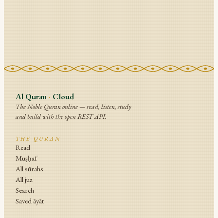
Al Quran
·
Cloud
The Noble Quran online — read, listen, study
and build with the open REST API.
THE QURAN
Read
Muṣḥaf
All sūrahs
All juz
Search
Saved āyāt