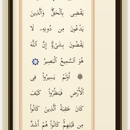
یَقۡضِی بِٱلۡحَقِّۖ وَٱلَّذِینَ
یَدۡعُونَ مِن دُونِهِۦ لَا
یَقۡضُونَ بِشَیۡءٍۗ إِنَّ ٱللَّهَ
هُوَ ٱلسَّمِیعُ ٱلۡبَصِیرُ
٢٠
۞ أَوَلَمۡ یَسِیرُوا۟ فِی
ٱلۡأَرۡضِ فَیَنظُرُوا۟ كَیۡفَ
كَانَ عَـٰقِبَةُ ٱلَّذِینَ كَانُوا۟
مِن قَبۡلِهِمۡۚ كَانُوا۟ هُمۡ أَشَدَّ