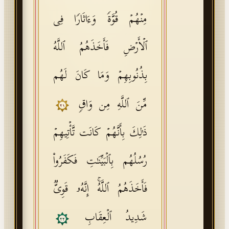
مِنۡهُمۡ قُوَّةࣰ وَءَاثَارࣰا فِی
ٱلۡأَرۡضِ فَأَخَذَهُمُ ٱللَّهُ
بِذُنُوبِهِمۡ وَمَا كَانَ لَهُم
مِّنَ ٱللَّهِ مِن وَاقࣲ
٢١
ذَ ٰ⁠لِكَ بِأَنَّهُمۡ كَانَت تَّأۡتِیهِمۡ
رُسُلُهُم بِٱلۡبَیِّنَـٰتِ فَكَفَرُوا۟
فَأَخَذَهُمُ ٱللَّهُۚ إِنَّهُۥ قَوِیࣱّ
شَدِیدُ ٱلۡعِقَابِ
٢٢