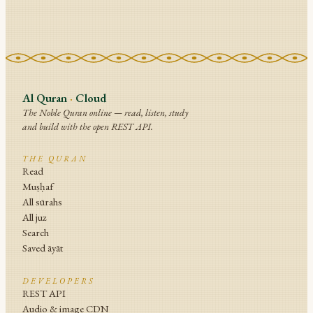
Al Quran
·
Cloud
The Noble Quran online — read, listen, study
and build with the open REST API.
THE QURAN
Read
Muṣḥaf
All sūrahs
All juz
Search
Saved āyāt
DEVELOPERS
REST API
Audio & image CDN