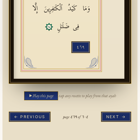
وَمَا كَیۡدُ ٱلۡكَـٰفِرِینَ إِلَّا
فِی ضَلَـٰلࣲ
٢٥
٤٦٩
Play this page
·
tap any rosette to play from that ayah
page
٤٦٩
of
٦٠٤
← PREVIOUS
NEXT →