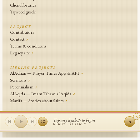
Client libraries
Tajweed guide
PROJECT
Contributors
Contact
↗
Terms & conditions
Legacy site
↗
SIBLING PROJECTS
AlAdhan — Prayer Times App & API
↗
Sermons
↗
Perennialism
↗
AlAqida — Imam Tahawi's ʿAqīda
↗
Marifa — Stories about Saints
↗
An
Islamic Network
Project .
Tap any āyah ▷ to begin
A
© Islamic Network and contributors since 2014
READY ·
ALAFASY