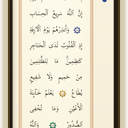
API Documentation
إِنَّ ٱللَّهَ سَرِیعُ ٱلۡحِسَابِ
Tajweed Guide
وَأَنذِرۡهُمۡ یَوۡمَ ٱلۡـَٔازِفَةِ
Font Edition Tester
١٧
CDN
إِذِ ٱلۡقُلُوبُ لَدَى ٱلۡحَنَاجِرِ
كَـٰظِمِینَۚ مَا لِلظَّـٰلِمِینَ
Sign in
مِنۡ حَمِیمࣲ وَلَا شَفِیعࣲ
یُطَاعُ
یَعۡلَمُ خَاۤىِٕنَةَ
١٨
ٱلۡأَعۡیُنِ وَمَا تُخۡفِی
ٱلصُّدُورُ
وَٱللَّهُ
١٩