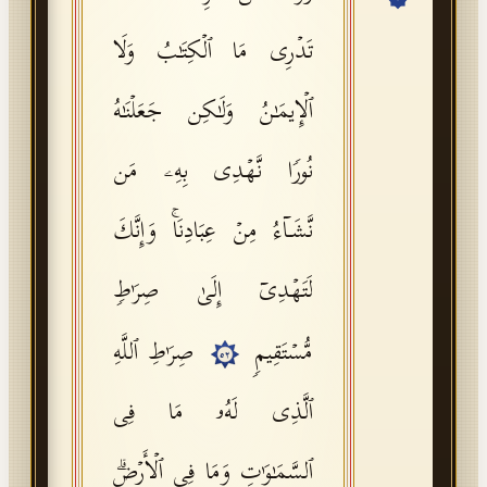
API Documentation
تَدۡرِی مَا ٱلۡكِتَـٰبُ وَلَا
Tajweed Guide
ٱلۡإِیمَـٰنُ وَلَـٰكِن جَعَلۡنَـٰهُ
Font Edition Tester
CDN
نُورࣰا نَّهۡدِی بِهِۦ مَن
نَّشَاۤءُ مِنۡ عِبَادِنَاۚ وَإِنَّكَ
Sign in
لَتَهۡدِیۤ إِلَىٰ صِرَ ٰ⁠طࣲ
مُّسۡتَقِیمࣲ
صِرَ ٰ⁠طِ ٱللَّهِ
٥٢
ٱلَّذِی لَهُۥ مَا فِی
ٱلسَّمَـٰوَ ٰ⁠تِ وَمَا فِی ٱلۡأَرۡضِۗ