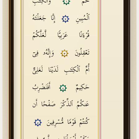
حمۤ
وَٱلۡكِتَـٰبِ
١
ٱلۡمُبِینِ
إِنَّا جَعَلۡنَـٰهُ
٢
قُرۡءَ ٰ⁠ نًا عَرَبِیࣰّا لَّعَلَّكُمۡ
تَعۡقِلُونَ
وَإِنَّهُۥ فِیۤ
٣
أُمِّ ٱلۡكِتَـٰبِ لَدَیۡنَا لَعَلِیٌّ
حَكِیمٌ
أَفَنَضۡرِبُ
٤
عَنكُمُ ٱلذِّكۡرَ صَفۡحًا أَن
كُنتُمۡ قَوۡمࣰا مُّسۡرِفِینَ
٥