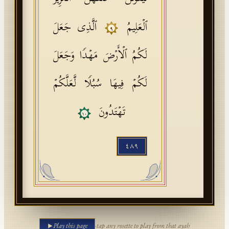
ٱلۡعَلِیمُ
ٱلَّذِی جَعَلَ
٩
لَكُمُ ٱلۡأَرۡضَ مَهۡدࣰا وَجَعَلَ
لَكُمۡ فِیهَا سُبُلࣰا لَّعَلَّكُمۡ
تَهۡتَدُونَ
١٠
٤٨٩
Play this page
·
tap any rosette to play from that ayah