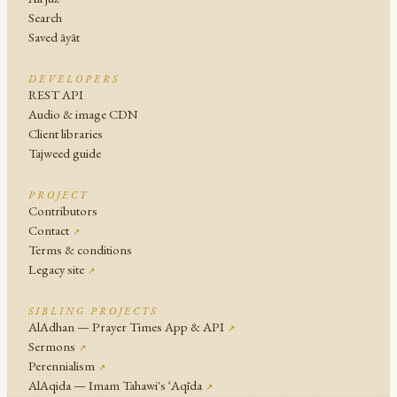
Search
Saved āyāt
DEVELOPERS
REST API
Audio & image CDN
Client libraries
Tajweed guide
PROJECT
Contributors
Contact
↗
Terms & conditions
Legacy site
↗
SIBLING PROJECTS
AlAdhan — Prayer Times App & API
↗
Sermons
↗
Perennialism
↗
AlAqida — Imam Tahawi's ʿAqīda
↗