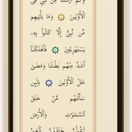
وَكَمۡ أَرۡسَلۡنَا مِن نَّبِیࣲّ فِی
ٱلۡأَوَّلِینَ
وَمَا یَأۡتِیهِم
٦
مِّن نَّبِیٍّ إِلَّا كَانُوا۟ بِهِۦ
یَسۡتَهۡزِءُونَ
فَأَهۡلَكۡنَاۤ
٧
أَشَدَّ مِنۡهُم بَطۡشࣰا وَمَضَىٰ
مَثَلُ ٱلۡأَوَّلِینَ
وَلَىِٕن
٨
سَأَلۡتَهُم مَّنۡ خَلَقَ
ٱلسَّمَـٰوَ ٰ⁠تِ وَٱلۡأَرۡضَ
لَیَقُولُنَّ خَلَقَهُنَّ ٱلۡعَزِیزُ