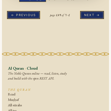
page
٤٨٩
of
٦٠٤
← PREVIOUS
NEXT →
Al Quran
·
Cloud
The Noble Quran online — read, listen, study
and build with the open REST API.
THE QURAN
Read
Muṣḥaf
All sūrahs
All juz