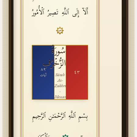
أَلَاۤ إِلَى ٱللَّهِ تَصِیرُ ٱلۡأُمُورُ
٥٣
سُورَةُ
الزُّخۡرُفِ
٨٩
٤٣
Sūrah
آيات
Az-
Zukhruf
·
Meccan
بِسْمِ ٱللَّهِ ٱلرَّحْمَـٰنِ ٱلرَّحِيمِ