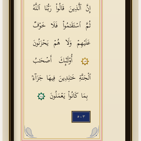
إِنَّ ٱلَّذِینَ قَالُوا۟ رَبُّنَا ٱللَّهُ
ثُمَّ ٱسۡتَقَـٰمُوا۟ فَلَا خَوۡفٌ
عَلَیۡهِمۡ وَلَا هُمۡ یَحۡزَنُونَ
أُو۟لَـٰۤىِٕكَ أَصۡحَـٰبُ
١٣
ٱلۡجَنَّةِ خَـٰلِدِینَ فِیهَا جَزَاۤءَۢ
بِمَا كَانُوا۟ یَعۡمَلُونَ
١٤
٥٠٣