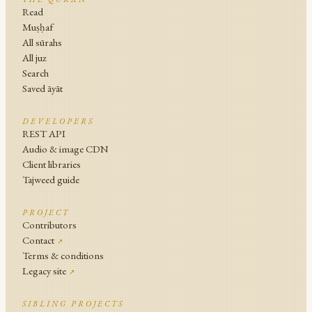
Read
Muṣḥaf
All sūrahs
All juz
Search
Saved āyāt
DEVELOPERS
REST API
Audio & image CDN
Client libraries
Tajweed guide
PROJECT
Contributors
Contact
↗
Terms & conditions
Legacy site
↗
SIBLING PROJECTS