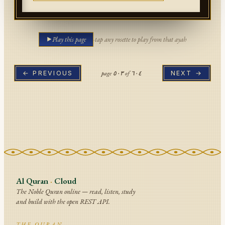
Play this page
·
tap any rosette to play from that ayah
page
٥٠٣
of
٦٠٤
← PREVIOUS
NEXT →
Al Quran
·
Cloud
The Noble Quran online — read, listen, study
and build with the open REST API.
THE QURAN