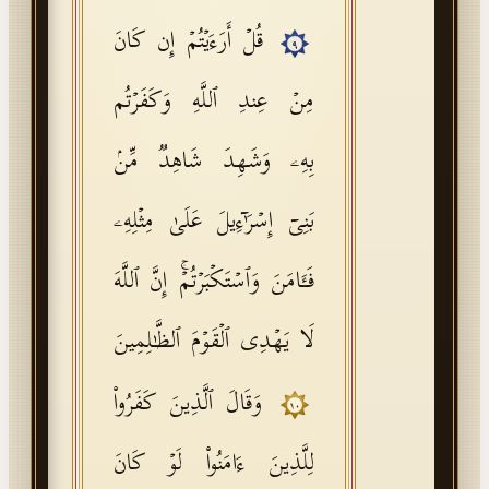
قُلۡ أَرَءَیۡتُمۡ إِن كَانَ
٩
مِنۡ عِندِ ٱللَّهِ وَكَفَرۡتُم
بِهِۦ وَشَهِدَ شَاهِدࣱ مِّنۢ
بَنِیۤ إِسۡرَ ٰ⁠ۤءِیلَ عَلَىٰ مِثۡلِهِۦ
فَـَٔامَنَ وَٱسۡتَكۡبَرۡتُمۡۚ إِنَّ ٱللَّهَ
لَا یَهۡدِی ٱلۡقَوۡمَ ٱلظَّـٰلِمِینَ
وَقَالَ ٱلَّذِینَ كَفَرُوا۟
١٠
لِلَّذِینَ ءَامَنُوا۟ لَوۡ كَانَ