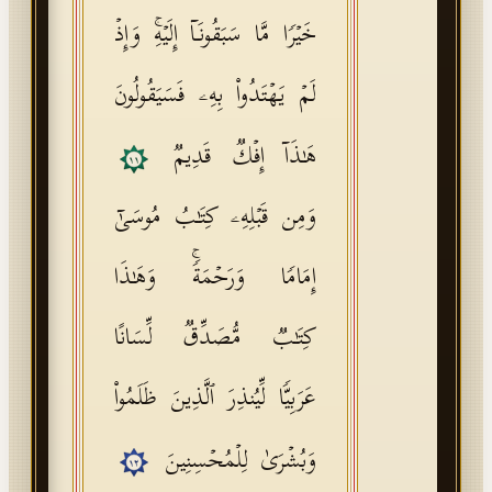
خَیۡرࣰا مَّا سَبَقُونَاۤ إِلَیۡهِۚ وَإِذۡ
لَمۡ یَهۡتَدُوا۟ بِهِۦ فَسَیَقُولُونَ
هَـٰذَاۤ إِفۡكࣱ قَدِیمࣱ
١١
وَمِن قَبۡلِهِۦ كِتَـٰبُ مُوسَىٰۤ
إِمَامࣰا وَرَحۡمَةࣰۚ وَهَـٰذَا
كِتَـٰبࣱ مُّصَدِّقࣱ لِّسَانًا
عَرَبِیࣰّا لِّیُنذِرَ ٱلَّذِینَ ظَلَمُوا۟
وَبُشۡرَىٰ لِلۡمُحۡسِنِینَ
١٢