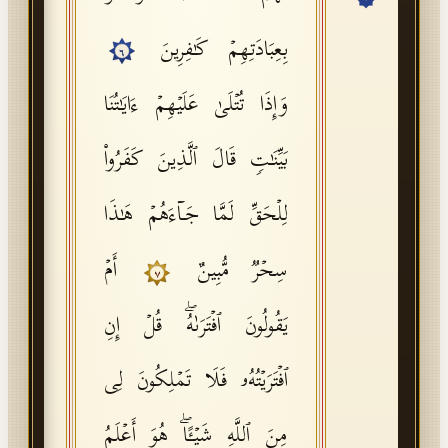
API Documentation
بِعِبَادَتِهِمۡ كَـٰفِرِینَ
٦
Tajweed Guide
وَإِذَا تُتۡلَىٰ عَلَیۡهِمۡ ءَایَـٰتُنَا
Font Edition Tester
CDN
بَیِّنَـٰتࣲ قَالَ ٱلَّذِینَ كَفَرُوا۟
لِلۡحَقِّ لَمَّا جَاۤءَهُمۡ هَـٰذَا
Sign in
سِحۡرࣱ مُّبِینٌ
أَمۡ
٧
یَقُولُونَ ٱفۡتَرَىٰهُۖ قُلۡ إِنِ
ٱفۡتَرَیۡتُهُۥ فَلَا تَمۡلِكُونَ لِی
مِنَ ٱللَّهِ شَیۡـًٔاۖ هُوَ أَعۡلَمُ