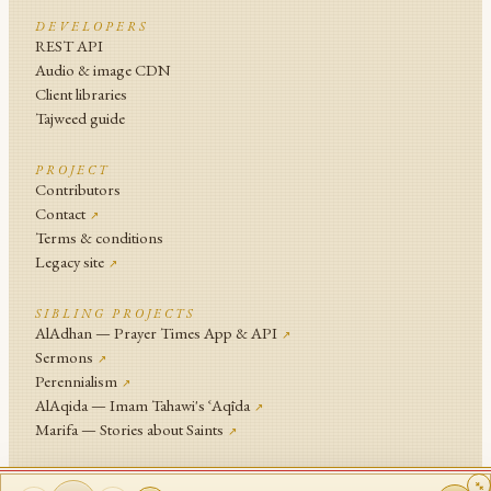
DEVELOPERS
REST API
Audio & image CDN
Client libraries
Tajweed guide
PROJECT
Contributors
Contact
↗
Terms & conditions
Legacy site
↗
SIBLING PROJECTS
AlAdhan — Prayer Times App & API
↗
Sermons
↗
Perennialism
↗
AlAqida — Imam Tahawi's ʿAqīda
↗
Marifa — Stories about Saints
↗