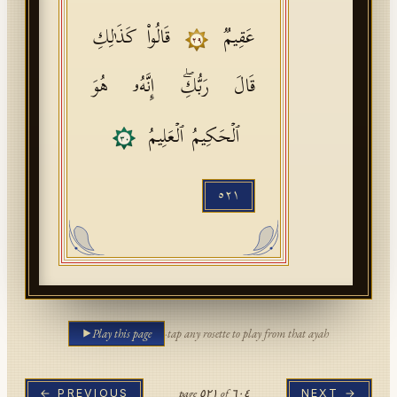
عَقِیمࣱ
قَالُوا۟ كَذَ ٰ⁠لِكِ
٢٩
قَالَ رَبُّكِۖ إِنَّهُۥ هُوَ
ٱلۡحَكِیمُ ٱلۡعَلِیمُ
٣٠
٥٢١
Play this page
·
tap any rosette to play from that ayah
page
٥٢١
of
٦٠٤
← PREVIOUS
NEXT →