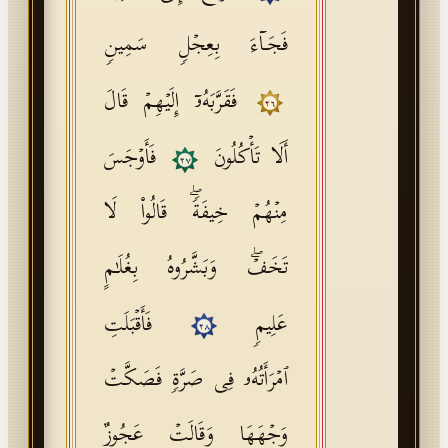
فَجَاۤءَ بِعِجۡلࣲ سَمِینࣲ
فَقَرَّبَهُۥۤ إِلَیۡهِمۡ قَالَ
٢٦
أَلَا تَأۡكُلُونَ
فَأَوۡجَسَ
٢٧
مِنۡهُمۡ خِیفَةࣰۖ قَالُوا۟ لَا
تَخَفۡۖ وَبَشَّرُوهُ بِغُلَـٰمٍ
عَلِیمࣲ
فَأَقۡبَلَتِ
٢٨
ٱمۡرَأَتُهُۥ فِی صَرَّةࣲ فَصَكَّتۡ
وَجۡهَهَا وَقَالَتۡ عَجُوزٌ