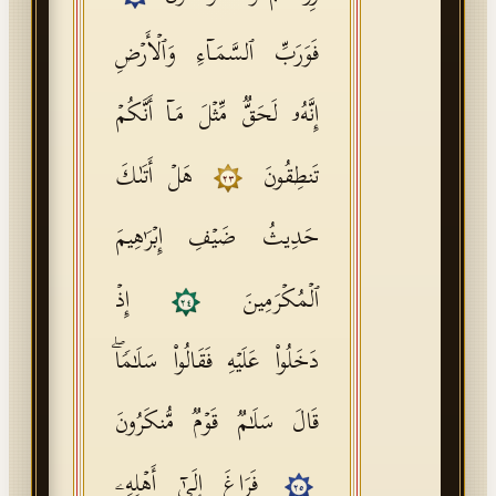
فَوَرَبِّ ٱلسَّمَاۤءِ وَٱلۡأَرۡضِ
إِنَّهُۥ لَحَقࣱّ مِّثۡلَ مَاۤ أَنَّكُمۡ
تَنطِقُونَ
هَلۡ أَتَىٰكَ
٢٣
حَدِیثُ ضَیۡفِ إِبۡرَ ٰ⁠هِیمَ
ٱلۡمُكۡرَمِینَ
إِذۡ
٢٤
دَخَلُوا۟ عَلَیۡهِ فَقَالُوا۟ سَلَـٰمࣰاۖ
قَالَ سَلَـٰمࣱ قَوۡمࣱ مُّنكَرُونَ
فَرَاغَ إِلَىٰۤ أَهۡلِهِۦ
٢٥