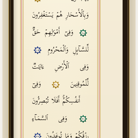
وَبِٱلۡأَسۡحَارِ هُمۡ یَسۡتَغۡفِرُونَ
وَفِیۤ أَمۡوَ ٰ⁠لِهِمۡ حَقࣱّ
١٨
لِّلسَّاۤىِٕلِ وَٱلۡمَحۡرُومِ
١٩
وَفِی ٱلۡأَرۡضِ ءَایَـٰتࣱ
لِّلۡمُوقِنِینَ
وَفِیۤ
٢٠
أَنفُسِكُمۡۚ أَفَلَا تُبۡصِرُونَ
وَفِی ٱلسَّمَاۤءِ
٢١
رِزۡقُكُمۡ وَمَا تُوعَدُونَ
٢٢