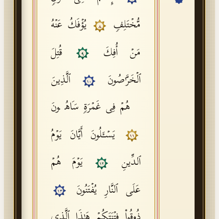
API Documentation
مُّخۡتَلِفࣲ
یُؤۡفَكُ عَنۡهُ
٨
Tajweed Guide
مَنۡ أُفِكَ
قُتِلَ
Font Edition Tester
٩
CDN
ٱلۡخَرَّ ٰ⁠صُونَ
ٱلَّذِینَ
١٠
هُمۡ فِی غَمۡرَةࣲ سَاهُونَ
Sign in
یَسۡـَٔلُونَ أَیَّانَ یَوۡمُ
١١
ٱلدِّینِ
یَوۡمَ هُمۡ
١٢
عَلَى ٱلنَّارِ یُفۡتَنُونَ
١٣
ذُوقُوا۟ فِتۡنَتَكُمۡ هَـٰذَا ٱلَّذِی