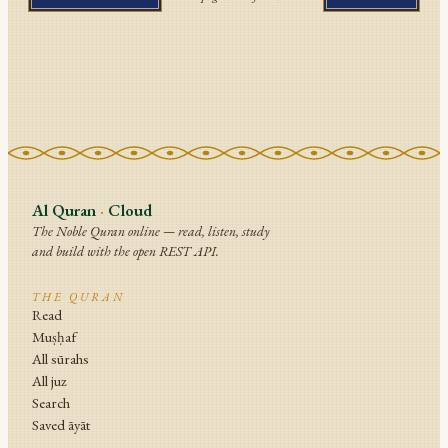
Al Quran
·
Cloud
The Noble Quran online — read, listen, study
and build with the open REST API.
THE QURAN
Read
Muṣḥaf
All sūrahs
All juz
Search
Saved āyāt