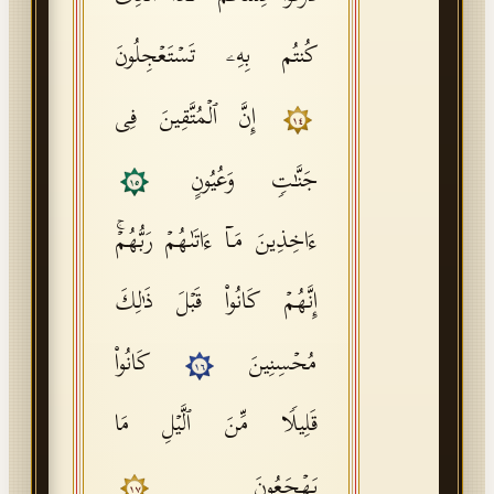
كُنتُم بِهِۦ تَسۡتَعۡجِلُونَ
إِنَّ ٱلۡمُتَّقِینَ فِی
١٤
جَنَّـٰتࣲ وَعُیُونٍ
١٥
ءَاخِذِینَ مَاۤ ءَاتَىٰهُمۡ رَبُّهُمۡۚ
إِنَّهُمۡ كَانُوا۟ قَبۡلَ ذَ ٰ⁠لِكَ
مُحۡسِنِینَ
كَانُوا۟
١٦
قَلِیلࣰا مِّنَ ٱلَّیۡلِ مَا
یَهۡجَعُونَ
١٧