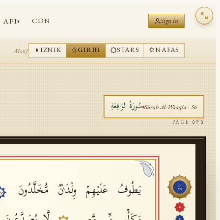
CDN
API
Sign in
▾
IZNIK
GIRIH
STARS
NAFAS
Motif
سُورَةُ
الوَاقِعَةِ
Sūrah
Al-Waaqia
·
56
PAGE
٥٣٥
یَطُوفُ عَلَیۡهِمۡ وِلۡدَ ٰ⁠نࣱ مُّخَلَّدُونَ
جُزْء
٢٧
١٧