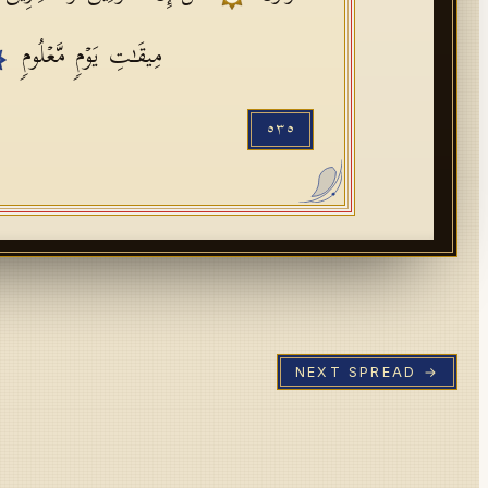
مِیقَـٰتِ یَوۡمࣲ مَّعۡلُومࣲ
٥٣٥
NEXT SPREAD →