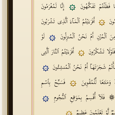
مࣰا فَظَلۡتُمۡ تَفَكَّهُونَ
إِنَّا لَمُغۡرَمُونَ
٦٥
مُونَ
أَفَرَءَیۡتُمُ ٱلۡمَاۤءَ ٱلَّذِی تَشۡرَبُونَ
٦٧
ُ مِنَ ٱلۡمُزۡنِ أَمۡ نَحۡنُ ٱلۡمُنزِلُونَ
لَوۡ
٦٩
فَلَوۡلَا تَشۡكُرُونَ
أَفَرَءَیۡتُمُ ٱلنَّارَ ٱلَّتِی
٧٠
َأۡتُمۡ شَجَرَتَهَاۤ أَمۡ نَحۡنُ ٱلۡمُنشِـُٔونَ
٧٢
 وَمَتَـٰعࣰا لِّلۡمُقۡوِینَ
فَسَبِّحۡ بِٱسۡمِ
٧٣
۞ فَلَاۤ أُقۡسِمُ بِمَوَ ٰ⁠قِعِ ٱلنُّجُومِ
٧٥
سَمࣱ لَّوۡ تَعۡلَمُونَ عَظِیمٌ
٧٦