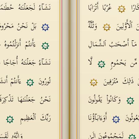
ۡكَارًا
عُرُبًا أَتۡرَابࣰا
نَشَاۤءُ لَجَعَلۡنَـٰهُ حُطَـٰ
٣٦
ِنَ ٱلۡأَوَّلِینَ
وَثُلَّةࣱ
بَلۡ نَحۡنُ مَحۡرُو
٦٦
٣٩
مَاۤ أَصۡحَـٰبُ ٱلشِّمَالِ
ءَأَنتُمۡ أَنزَلۡتُمُوه
٦٨
 مِّن یَحۡمُومࣲ
لَّا
نَشَاۤءُ جَعَلۡنَـٰهُ أُجَاجࣰا 
٤٣
لَ ذَ ٰ⁠لِكَ مُتۡرَفِینَ
تُورُونَ
ءَأَنتُمۡ أَنش
٧١
٤٥
ِ
وَكَانُوا۟ یَقُولُونَ
نَحۡنُ جَعَلۡنَـٰهَا تَذۡكِرَةࣰ
٤٦
َبۡعُوثُونَ
أَوَءَابَاۤؤُنَا
رَبِّكَ ٱلۡعَظِیمِ
٧٤
٤٧
لَمَجۡمُوعُونَ إِلَىٰ
وَإِنَّهُۥ لَقَ
٤٩