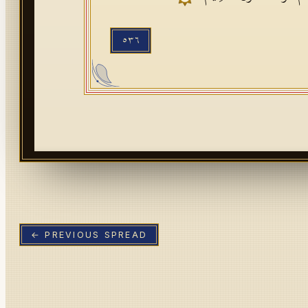
٥٣٦
← PREVIOUS SPREAD