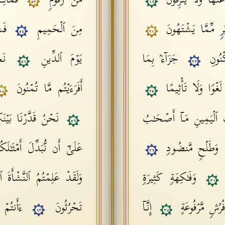
َنۡهَا وَلَا یُنزِفُونَ
مِّن زَقُّومࣲ
فَمَالِ
٥٢
١٩
رࣲ مِّمَّا یَشۡتَهُونَ
مِنَ ٱلۡحَمِیمِ
فَش
٥٤
٢١
َكۡنُونِ
جَزَاۤءَۢ بِمَا
یَوۡمَ ٱلدِّینِ
نَ
٥٦
٢٣
َغۡوࣰا وَلَا تَأۡثِیمًا
أَفَرَءَیۡتُم مَّا تُمۡنُونَ
٥٨
٢٥
 ٱلۡیَمِینِ مَاۤ أَصۡحَـٰبُ
نَحۡنُ قَدَّرۡنَا بَیۡ
٥٩
وَطَلۡحࣲ مَّنضُودࣲ
عَلَىٰۤ أَن نُّبَدِّلَ أَمۡثَـ
٢٩
ࣲ
وَفَـٰكِهَةࣲ كَثِیرَةࣲ
وَلَقَدۡ عَلِمۡتُمُ ٱلنَّشۡأَةَ ٱ
٣١
فُرُشࣲ مَّرۡفُوعَةٍ
إِنَّاۤ
تَحۡرُثُونَ
ءَأَنتُمۡ
٦٣
٣٤