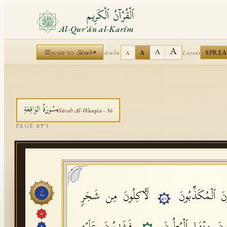
ٱلْقُرْآنُ ٱلْكَرِيم
Al-Qurʾān al-Karīm
A
A
Sūrah
A
SPRE
Arabic
Layout
▾
A
JUMP TO
سُورَةُ
الوَاقِعَةِ
Sūrah
Al-Waaqia
·
56
PAGE
٥٣٦
ُّونَ ٱلۡمُكَذِّبُونَ
لَـَٔاكِلُونَ مِن شَجَرࣲ
جُزْء
٢٧
٥١