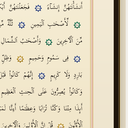
أَنشَأۡنَـٰهُنَّ إِنشَاۤءࣰ
فَجَعَلۡنَـٰهُنَّ أَب
٣٥
لِّأَصۡحَـٰبِ ٱلۡیَمِینِ
ثُلَّةࣱ مّ
٣٨
٣٧
مِّنَ ٱلۡـَٔاخِرِینَ
وَأَصۡحَـٰبُ ٱلشِّمَالِ 
٤٠
فِی سَمُومࣲ وَحَمِیمࣲ
وَظِلࣲّ
٤٢
٤١
بَارِدࣲ وَلَا كَرِیمٍ
إِنَّهُمۡ كَانُوا۟ قَبۡ
٤٤
وَكَانُوا۟ یُصِرُّونَ عَلَى ٱلۡحِنثِ ٱلۡعَظِیم
أَىِٕذَا مِتۡنَا وَكُنَّا تُرَابࣰا وَعِظَـٰمًا أَءِنَّا لَم
ٱلۡأَوَّلُونَ
قُلۡ إِنَّ ٱلۡأَوَّلِینَ وَٱلۡـَٔاخِرِینَ
٤٨