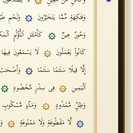
وَكَأۡسࣲ مِّن مَّعِینࣲ
لَّا یُصَدَّعُونَ ع
١٨
وَفَـٰكِهَةࣲ مِّمَّا یَتَخَیَّرُونَ
وَلَحۡمِ طَیۡ
٢٠
وَحُورٌ عِینࣱ
كَأَمۡثَـٰلِ ٱللُّؤۡلُوِٕ ٱلۡم
٢٢
كَانُوا۟ یَعۡمَلُونَ
لَا یَسۡمَعُونَ فِیهَا ل
٢٤
إِلَّا قِیلࣰا سَلَـٰمࣰا سَلَـٰمࣰا
وَأَصۡحَـٰبُ
٢٦
ٱلۡیَمِینِ
فِی سِدۡرࣲ مَّخۡضُودࣲ
٢٨
٢٧
وَظِلࣲّ مَّمۡدُودࣲ
وَمَاۤءࣲ مَّسۡكُوب
٣٠
لَّا مَقۡطُوعَةࣲ وَلَا مَمۡنُوعَةࣲ
وَ
٣٣
٣٢