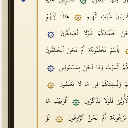
ـُٔونَ مِنۡهَا ٱلۡبُطُونَ
فَشَـٰرِبُونَ عَلَیۡهِ
٥٣
َـٰرِبُونَ شُرۡبَ ٱلۡهِیمِ
هَـٰذَا نُزُلُهُمۡ
٥٥
حۡنُ خَلَقۡنَـٰكُمۡ فَلَوۡلَا تُصَدِّقُونَ
٥٧
ءَأَنتُمۡ تَخۡلُقُونَهُۥۤ أَمۡ نَحۡنُ ٱلۡخَـٰلِقُونَ
نَكُمُ ٱلۡمَوۡتَ وَمَا نَحۡنُ بِمَسۡبُوقِینَ
٦٠
ٰلَكُمۡ وَنُنشِئَكُمۡ فِی مَا لَا تَعۡلَمُونَ
٦١
لۡأُولَىٰ فَلَوۡلَا تَذَكَّرُونَ
أَفَرَءَیۡتُم مَّا
٦٢
 تَزۡرَعُونَهُۥۤ أَمۡ نَحۡنُ ٱلزَّ ٰ⁠رِعُونَ
لَوۡ
٦٤