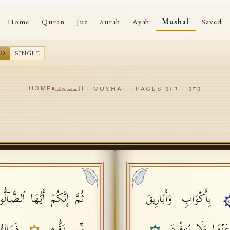
Home
Quran
Juz
Surah
Ayah
Mushaf
Saved
AD
SINGLE
HOME
٥٣٥
–
٥٣٦
المصحف · MUSHAF · PAGES
بِأَكۡوَابࣲ وَأَبَارِیقَ
ثُمَّ إِنَّكُمۡ أَیُّهَا ٱلضَّاۤل