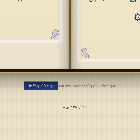
٥٠
Play this page
·
tap any rosette to play from that ayah
page
٥٣٥
of
٦٠٤