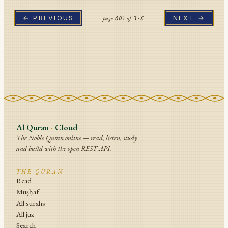
page
٥٥١
of
٦٠٤
← PREVIOUS
NEXT →
Al Quran
·
Cloud
The Noble Quran online — read, listen, study
and build with the open REST API.
THE QURAN
Read
Muṣḥaf
All sūrahs
All juz
Search