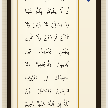
API Documentation
أَن لَّا یُشۡرِكۡنَ بِٱللَّهِ شَیۡـࣰٔا
Tajweed Guide
وَلَا یَسۡرِقۡنَ وَلَا یَزۡنِینَ وَلَا
Font Edition Tester
CDN
یَقۡتُلۡنَ أَوۡلَـٰدَهُنَّ وَلَا یَأۡتِینَ
بِبُهۡتَـٰنࣲ یَفۡتَرِینَهُۥ بَیۡنَ
Sign in
أَیۡدِیهِنَّ وَأَرۡجُلِهِنَّ وَلَا
یَعۡصِینَكَ فِی مَعۡرُوفࣲ
فَبَایِعۡهُنَّ وَٱسۡتَغۡفِرۡ لَهُنَّ
ٱللَّهَۚ إِنَّ ٱللَّهَ غَفُورࣱ رَّحِیمࣱ