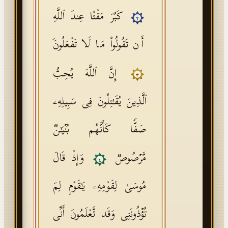
كَبُرَ مَقۡتًا عِندَ ٱللَّهِ
٢
أَن تَقُولُوا۟ مَا لَا تَفۡعَلُونَ
إِنَّ ٱللَّهَ یُحِبُّ
٣
ٱلَّذِینَ یُقَـٰتِلُونَ فِی سَبِیلِهِۦ
صَفࣰّا كَأَنَّهُم بُنۡیَـٰنࣱ
مَّرۡصُوصࣱ
وَإِذۡ قَالَ
٤
مُوسَىٰ لِقَوۡمِهِۦ یَـٰقَوۡمِ لِمَ
تُؤۡذُونَنِی وَقَد تَّعۡلَمُونَ أَنِّی