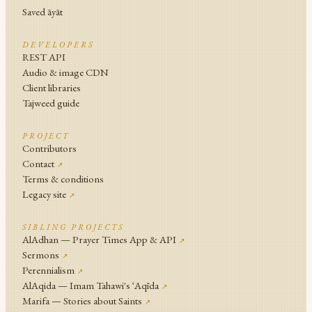
Saved āyāt
DEVELOPERS
REST API
Audio & image CDN
Client libraries
Tajweed guide
PROJECT
Contributors
Contact
↗
Terms & conditions
Legacy site
↗
SIBLING PROJECTS
AlAdhan — Prayer Times App & API
↗
Sermons
↗
Perennialism
↗
AlAqida — Imam Tahawi's ʿAqīda
↗
Marifa — Stories about Saints
↗