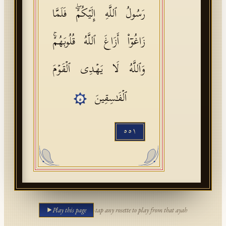
رَسُولُ ٱللَّهِ إِلَیۡكُمۡۖ فَلَمَّا
زَاغُوۤا۟ أَزَاغَ ٱللَّهُ قُلُوبَهُمۡۚ
وَٱللَّهُ لَا یَهۡدِی ٱلۡقَوۡمَ
ٱلۡفَـٰسِقِینَ
٥
٥٥١
Play this page
·
tap any rosette to play from that ayah