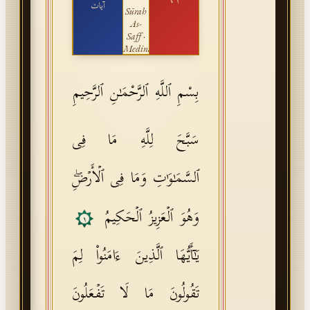
آيات
Sūrah
As-
Saff
·
Medinan
بِسْمِ ٱللَّهِ ٱلرَّحْمَـٰنِ ٱلرَّحِيمِ
سَبَّحَ لِلَّهِ مَا فِی
ٱلسَّمَـٰوَ ٰ⁠تِ وَمَا فِی ٱلۡأَرۡضِۖ
وَهُوَ ٱلۡعَزِیزُ ٱلۡحَكِیمُ
١
یَـٰۤأَیُّهَا ٱلَّذِینَ ءَامَنُوا۟ لِمَ
تَقُولُونَ مَا لَا تَفۡعَلُونَ