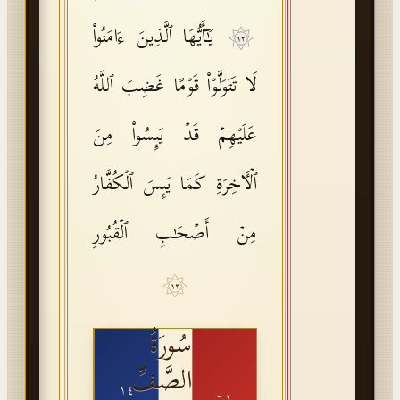
یَـٰۤأَیُّهَا ٱلَّذِینَ ءَامَنُوا۟
١٢
لَا تَتَوَلَّوۡا۟ قَوۡمًا غَضِبَ ٱللَّهُ
عَلَیۡهِمۡ قَدۡ یَىِٕسُوا۟ مِنَ
ٱلۡـَٔاخِرَةِ كَمَا یَىِٕسَ ٱلۡكُفَّارُ
مِنۡ أَصۡحَـٰبِ ٱلۡقُبُورِ
١٣
سُورَةُ
الصَّفِّ
١٤
٦١