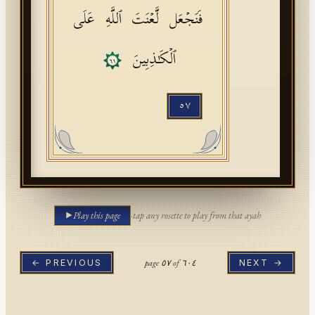
فَنَجۡعَل لَّعۡنَتَ ٱللَّهِ عَلَى
ٱلۡكَـٰذِبِینَ
٦١
٥٧
Play this page
·
tap any rosette to play from that ayah
page
٥٧
of
٦٠٤
← PREVIOUS
NEXT →