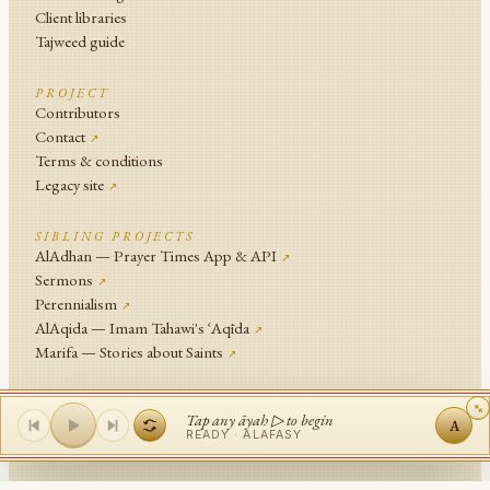
Client libraries
Tajweed guide
PROJECT
Contributors
Contact
↗
Terms & conditions
Legacy site
↗
SIBLING PROJECTS
AlAdhan — Prayer Times App & API
↗
Sermons
↗
Perennialism
↗
AlAqida — Imam Tahawi's ʿAqīda
↗
Marifa — Stories about Saints
↗
An
Islamic Network
Project .
Tap any āyah ▷ to begin
A
© Islamic Network and contributors since 2014
READY ·
ALAFASY