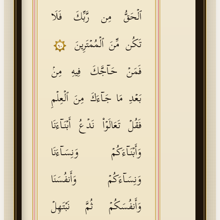
ٱلۡحَقُّ مِن رَّبِّكَ فَلَا
تَكُن مِّنَ ٱلۡمُمۡتَرِینَ
٦٠
فَمَنۡ حَاۤجَّكَ فِیهِ مِنۢ
بَعۡدِ مَا جَاۤءَكَ مِنَ ٱلۡعِلۡمِ
فَقُلۡ تَعَالَوۡا۟ نَدۡعُ أَبۡنَاۤءَنَا
وَأَبۡنَاۤءَكُمۡ وَنِسَاۤءَنَا
وَنِسَاۤءَكُمۡ وَأَنفُسَنَا
وَأَنفُسَكُمۡ ثُمَّ نَبۡتَهِلۡ