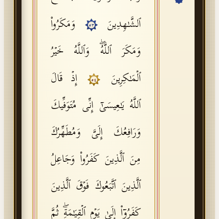
API Documentation
ٱلشَّـٰهِدِینَ
وَمَكَرُوا۟
٥٣
Tajweed Guide
وَمَكَرَ ٱللَّهُۖ وَٱللَّهُ خَیۡرُ
Font Edition Tester
CDN
ٱلۡمَـٰكِرِینَ
إِذۡ قَالَ
٥٤
ٱللَّهُ یَـٰعِیسَىٰۤ إِنِّی مُتَوَفِّیكَ
Sign in
وَرَافِعُكَ إِلَیَّ وَمُطَهِّرُكَ
مِنَ ٱلَّذِینَ كَفَرُوا۟ وَجَاعِلُ
ٱلَّذِینَ ٱتَّبَعُوكَ فَوۡقَ ٱلَّذِینَ
كَفَرُوۤا۟ إِلَىٰ یَوۡمِ ٱلۡقِیَـٰمَةِۖ ثُمَّ