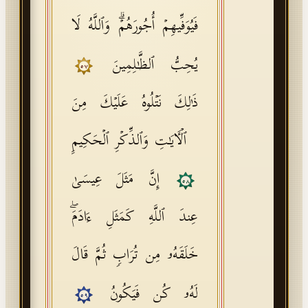
فَیُوَفِّیهِمۡ أُجُورَهُمۡۗ وَٱللَّهُ لَا
یُحِبُّ ٱلظَّـٰلِمِینَ
٥٧
ذَ ٰ⁠لِكَ نَتۡلُوهُ عَلَیۡكَ مِنَ
ٱلۡـَٔایَـٰتِ وَٱلذِّكۡرِ ٱلۡحَكِیمِ
إِنَّ مَثَلَ عِیسَىٰ
٥٨
عِندَ ٱللَّهِ كَمَثَلِ ءَادَمَۖ
خَلَقَهُۥ مِن تُرَابࣲ ثُمَّ قَالَ
لَهُۥ كُن فَیَكُونُ
٥٩