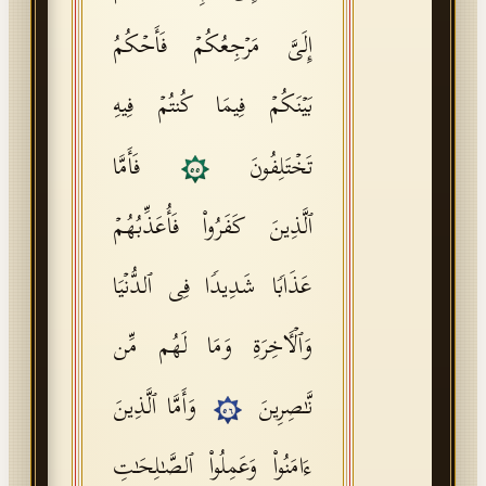
إِلَیَّ مَرۡجِعُكُمۡ فَأَحۡكُمُ
بَیۡنَكُمۡ فِیمَا كُنتُمۡ فِیهِ
تَخۡتَلِفُونَ
فَأَمَّا
٥٥
ٱلَّذِینَ كَفَرُوا۟ فَأُعَذِّبُهُمۡ
عَذَابࣰا شَدِیدࣰا فِی ٱلدُّنۡیَا
وَٱلۡـَٔاخِرَةِ وَمَا لَهُم مِّن
نَّـٰصِرِینَ
وَأَمَّا ٱلَّذِینَ
٥٦
ءَامَنُوا۟ وَعَمِلُوا۟ ٱلصَّـٰلِحَـٰتِ