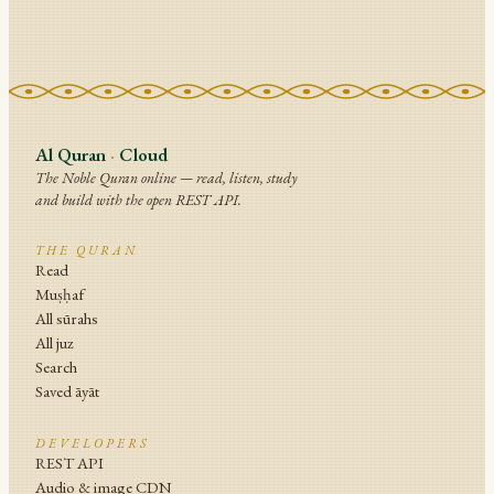
Al Quran
·
Cloud
The Noble Quran online — read, listen, study
and build with the open REST API.
THE QURAN
Read
Muṣḥaf
All sūrahs
All juz
Search
Saved āyāt
DEVELOPERS
REST API
Audio & image CDN