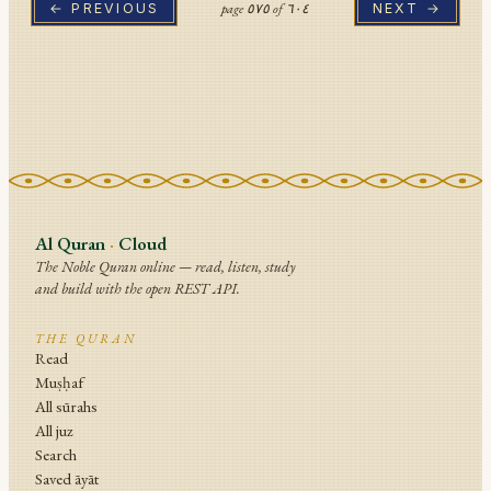
page
٥٧٥
of
٦٠٤
← PREVIOUS
NEXT →
Al Quran
·
Cloud
The Noble Quran online — read, listen, study
and build with the open REST API.
THE QURAN
Read
Muṣḥaf
All sūrahs
All juz
Search
Saved āyāt