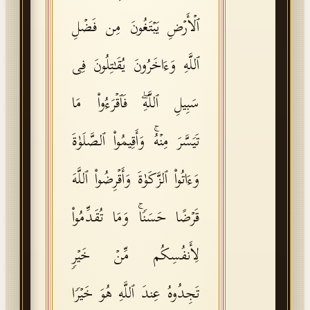
ٱلۡأَرۡضِ یَبۡتَغُونَ مِن فَضۡلِ
ٱللَّهِ وَءَاخَرُونَ یُقَـٰتِلُونَ فِی
سَبِیلِ ٱللَّهِۖ فَٱقۡرَءُوا۟ مَا
تَیَسَّرَ مِنۡهُۚ وَأَقِیمُوا۟ ٱلصَّلَوٰةَ
وَءَاتُوا۟ ٱلزَّكَوٰةَ وَأَقۡرِضُوا۟ ٱللَّهَ
قَرۡضًا حَسَنࣰاۚ وَمَا تُقَدِّمُوا۟
لِأَنفُسِكُم مِّنۡ خَیۡرࣲ
تَجِدُوهُ عِندَ ٱللَّهِ هُوَ خَیۡرࣰا