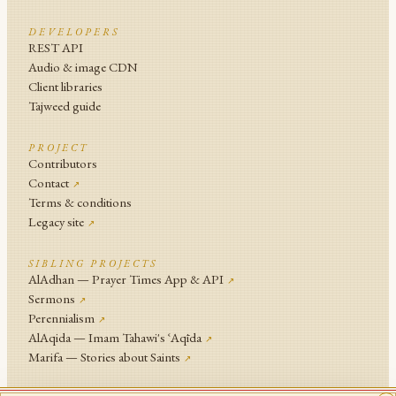
DEVELOPERS
REST API
Audio & image CDN
Client libraries
Tajweed guide
PROJECT
Contributors
Contact
↗
Terms & conditions
Legacy site
↗
SIBLING PROJECTS
AlAdhan — Prayer Times App & API
↗
Sermons
↗
Perennialism
↗
AlAqida — Imam Tahawi's ʿAqīda
↗
Marifa — Stories about Saints
↗