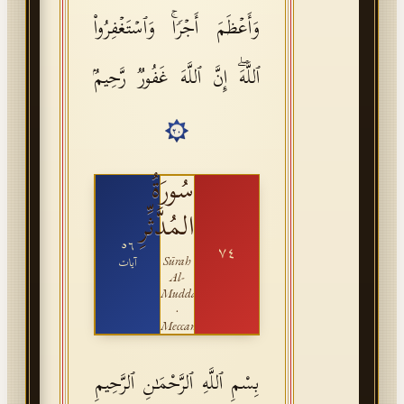
وَأَعۡظَمَ أَجۡرࣰاۚ وَٱسۡتَغۡفِرُوا۟
ٱللَّهَۖ إِنَّ ٱللَّهَ غَفُورࣱ رَّحِیمُۢ
٢٠
سُورَةُ
المُدَّثِّرِ
٥٦
٧٤
Sūrah
آيات
Al-
Muddaththir
·
Meccan
بِسْمِ ٱللَّهِ ٱلرَّحْمَـٰنِ ٱلرَّحِيمِ