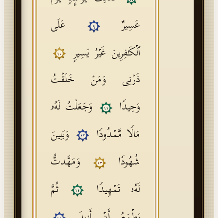
عَسِیرٌ
عَلَى
٩
ٱلۡكَـٰفِرِینَ غَیۡرُ یَسِیرࣲ
١٠
ذَرۡنِی وَمَنۡ خَلَقۡتُ
وَحِیدࣰا
وَجَعَلۡتُ لَهُۥ
١١
مَالࣰا مَّمۡدُودࣰا
وَبَنِینَ
١٢
شُهُودࣰا
وَمَهَّدتُّ
١٣
لَهُۥ تَمۡهِیدࣰا
ثُمَّ
١٤