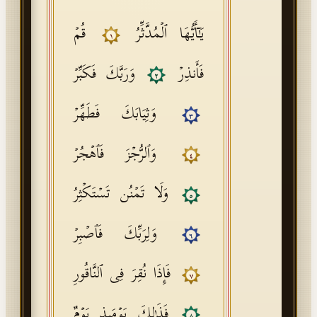
یَـٰۤأَیُّهَا ٱلۡمُدَّثِّرُ
قُمۡ
١
فَأَنذِرۡ
وَرَبَّكَ فَكَبِّرۡ
٢
وَثِیَابَكَ فَطَهِّرۡ
٣
وَٱلرُّجۡزَ فَٱهۡجُرۡ
٤
وَلَا تَمۡنُن تَسۡتَكۡثِرُ
٥
وَلِرَبِّكَ فَٱصۡبِرۡ
٦
فَإِذَا نُقِرَ فِی ٱلنَّاقُورِ
٧
فَذَ ٰ⁠لِكَ یَوۡمَىِٕذࣲ یَوۡمٌ
٨