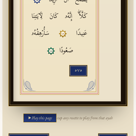
یَطۡمَعُ أَنۡ أَزِیدَ
١٥
كَلَّاۤۖ إِنَّهُۥ كَانَ لِـَٔایَـٰتِنَا
عَنِیدࣰا
سَأُرۡهِقُهُۥ
١٦
صَعُودًا
١٧
٥٧٥
Play this page
·
tap any rosette to play from that ayah