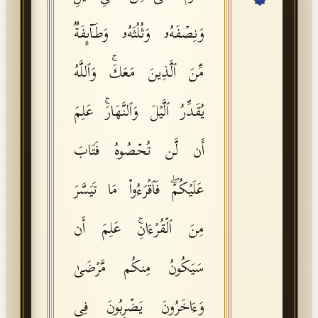
API Documentation
وَنِصۡفَهُۥ وَثُلُثَهُۥ وَطَاۤىِٕفَةࣱ
Tajweed Guide
مِّنَ ٱلَّذِینَ مَعَكَۚ وَٱللَّهُ
Font Edition Tester
CDN
یُقَدِّرُ ٱلَّیۡلَ وَٱلنَّهَارَۚ عَلِمَ
أَن لَّن تُحۡصُوهُ فَتَابَ
Sign in
عَلَیۡكُمۡۖ فَٱقۡرَءُوا۟ مَا تَیَسَّرَ
مِنَ ٱلۡقُرۡءَانِۚ عَلِمَ أَن
سَیَكُونُ مِنكُم مَّرۡضَىٰ
وَءَاخَرُونَ یَضۡرِبُونَ فِی