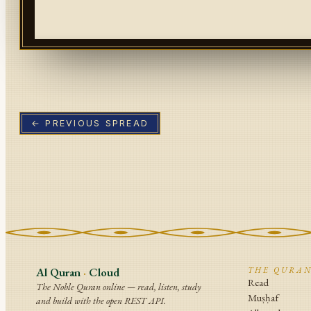
← PREVIOUS SPREAD
Al Quran
·
Cloud
THE QURA
Read
The Noble Quran online — read, listen, study
Muṣḥaf
and build with the open REST API.