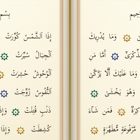
ّحِيمِ
بِسْمِ 
َىٰ
وَمَا یُدۡرِیكَ
إِذَا ٱلشَّمۡسُ كُوِّرَتۡ
٢
ٱلذِّكۡرَىٰۤ
أَمَّا مَنِ
ٱلۡجِبَالُ سُیِّرَتۡ
٣
٤
وَمَا عَلَیۡكَ أَلَّا یَزَّكَّىٰ
ٱلۡوُحُوشُ حُشِرَتۡ
٥
وَهُوَ یَخۡشَىٰ
ٱلنُّفُوسُ زُوِّجَتۡ
٧
٩
ۡكِرَةࣱ
فَمَن شَاۤءَ
ذَنۢبࣲ قُتِلَتۡ
وَإِ
٩
١١
مَّرۡفُوعَةࣲ مُّطَهَّرَةِۭ
كُشِطَتۡ
وَإِذ
١١
١٤