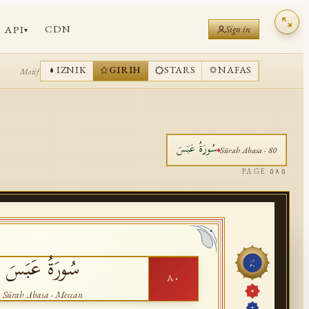
CDN
API
Sign in
▾
IZNIK
GIRIH
STARS
NAFAS
Motif
سُورَةُ
عَبَسَ
Sūrah
Abasa
·
80
PAGE
٥٨٥
سُورَةُ
عَبَسَ
جُزْء
٣٠
٨٠
Sūrah
Abasa
·
Meccan