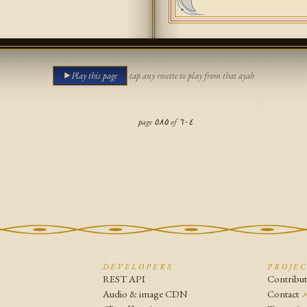
Play this page
·
tap any rosette to play from that ayah
page
٥٨٥
of
٦٠٤
N
DEVELOPERS
PROJE
REST API
Contribu
Audio & image CDN
Contact