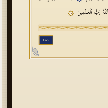
للَّهُ رَبُّ ٱلۡعَـٰلَمِینَ
٢٩
٥٨٦