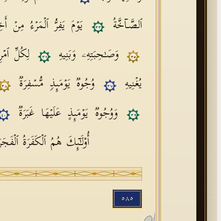
ٱلصَّاۤخَّةُ
یَوۡمَ یَفِرُّ ٱلۡمَرۡءُ مِنۡ أَ
٣٣
وَصَـٰحِبَتِهِۦ وَبَنِیهِ
لِكُلِّ ٱمۡر
٣٦
٣٥
یُغۡنِیهِ
وُجُوهࣱ یَوۡمَىِٕذࣲ مُّسۡفِرَةࣱ
٣٨
٣٧
وَوُجُوهࣱ یَوۡمَىِٕذٍ عَلَیۡهَا غَبَرَةࣱ
٤٠
٣٩
أُو۟لَـٰۤىِٕكَ هُمُ ٱلۡكَفَرَةُ ٱلۡفَجَ
٥٨٥