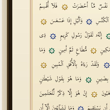
 نَفۡسࣱ مَّاۤ أَحۡضَرَتۡ
فَلَاۤ أُقۡسِمُ
١٤
ِ ٱلۡكُنَّسِ
وَٱلَّیۡلِ إِذَا عَسۡعَسَ
١٧
١٦
إِنَّهُۥ لَقَوۡلُ رَسُولࣲ كَرِیمࣲ
ذِی
١٩
١
 مَكِینࣲ
مُّطَاعࣲ ثَمَّ أَمِینࣲ
وَمَا
٢١
٢٠
وَلَقَدۡ رَءَاهُ بِٱلۡأُفُقِ ٱلۡمُبِینِ
٢٣
٢٢
 بِضَنِینࣲ
وَمَا هُوَ بِقَوۡلِ شَیۡطَـٰنࣲ
٢٤
ۡهَبُونَ
إِنۡ هُوَ إِلَّا ذِكۡرࣱ لِّلۡعَـٰلَمِینَ
٢٦
 أَن یَسۡتَقِیمَ
وَمَا تَشَاۤءُونَ إِلَّاۤ أَن
٢٨