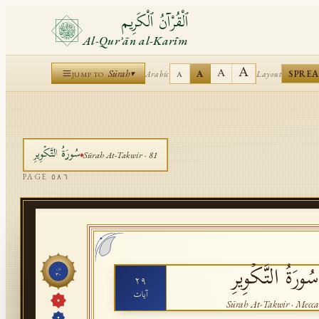
ٱلْقُرْآنُ ٱلْكَرِيم
Al-Qurʾān al-Karīm
A
A
Sūrah
A
SPRE
Arabic
Layout
▾
A
JUMP TO
سُورَةُ
التَّكۡوِيرِ
Sūrah
At-Takwir
·
81
PAGE
٥٨٦
سُورَةُ
التَّكۡوِيرِ
جُزْء
٣٠
٢٩
آيات
Sūrah
At-Takwir
·
Mecca