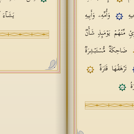
خِیهِ
وَأُمِّهِۦ وَأَبِیهِ
یَشَاۤءَ ٱ
٣٤
ِئࣲ مِّنۡهُمۡ یَوۡمَىِٕذࣲ شَأۡنࣱ
ضَاحِكَةࣱ مُّسۡتَبۡشِرَةࣱ
تَرۡهَقُهَا قَتَرَةٌ
٤١
رَةُ
٤٢