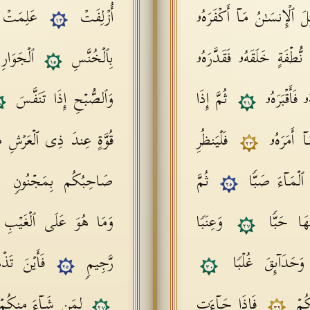
ِلَ ٱلۡإِنسَـٰنُ مَاۤ أَكۡفَرَهُۥ
أُزۡلِفَتۡ
عَلِمَتۡ
١٣
ُّطۡفَةٍ خَلَقَهُۥ فَقَدَّرَهُۥ
بِٱلۡخُنَّسِ
ٱلۡجَوَار
١٥
ُۥ فَأَقۡبَرَهُۥ
ثُمَّ إِذَا
وَٱلصُّبۡحِ إِذَا تَنَفَّسَ
٨
٢١
ۤ أَمَرَهُۥ
فَلۡیَنظُرِ
قُوَّةٍ عِندَ ذِی ٱلۡعَرۡشِ
٢٣
َا ٱلۡمَاۤءَ صَبࣰّا
ثُمَّ
صَاحِبُكُم بِمَجۡنُونࣲ
٢٥
فِیهَا حَبࣰّا
وَعِنَبࣰا
وَمَا هُوَ عَلَى ٱلۡغَیۡبِ
٢٧
وَحَدَاۤىِٕقَ غُلۡبࣰا
رَّجِیمࣲ
فَأَیۡنَ تَذ
٢٥
٣٠
مِكُمۡ
فَإِذَا جَاۤءَتِ
لِمَن شَاۤءَ مِنكُمۡ
٢٧
٣٢