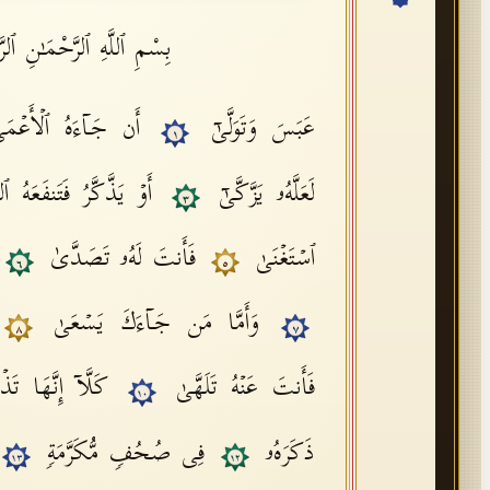
بِسْمِ ٱللَّهِ ٱلرَّحْمَـٰنِ ٱلرَ
عَبَسَ وَتَوَلَّىٰۤ
أَن جَاۤءَهُ ٱلۡأَعۡم
١
لَعَلَّهُۥ یَزَّكَّىٰۤ
أَوۡ یَذَّكَّرُ فَتَنفَعَهُ 
٣
ٱسۡتَغۡنَىٰ
فَأَنتَ لَهُۥ تَصَدَّىٰ
٦
٥
وَأَمَّا مَن جَاۤءَكَ یَسۡعَىٰ
٨
٧
فَأَنتَ عَنۡهُ تَلَهَّىٰ
كَلَّاۤ إِنَّهَا تَذ
١٠
ذَكَرَهُۥ
فِی صُحُفࣲ مُّكَرَّمَةࣲ
١٣
١٢