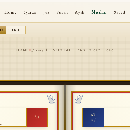
Home
Quran
Juz
Surah
Ayah
Mushaf
Saved
AD
SINGLE
HOME
٥٨٥
–
٥٨٦
المصحف · MUSHAF · PAGES
٤٢
٨١
آيات
n