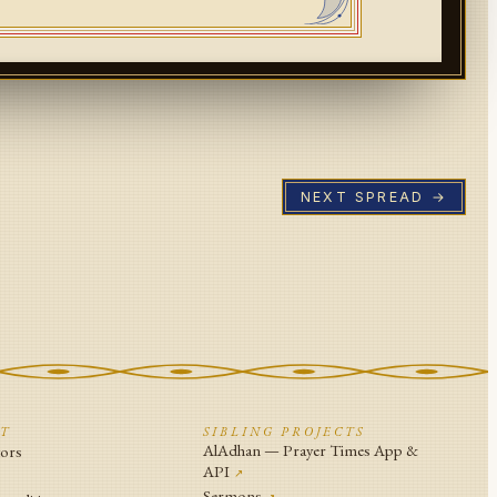
NEXT SPREAD →
CT
SIBLING PROJECTS
AlAdhan — Prayer Times App &
tors
API
↗
↗
Sermons