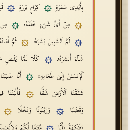
بِأَیۡدِی سَفَرَةࣲ
كِرَامِۭ بَرَرَةࣲ
قُت
١٦
١٥
مِنۡ أَیِّ شَیۡءٍ خَلَقَهُۥ
مِن ن
١٨
١٧
ثُمَّ ٱلسَّبِیلَ یَسَّرَهُۥ
ثُمَّ أَمَاتَه
٢٠
١٩
شَاۤءَ أَنشَرَهُۥ
كَلَّا لَمَّا یَقۡضِ مَا
٢٢
ٱلۡإِنسَـٰنُ إِلَىٰ طَعَامِهِۦۤ
أَنَّا صَبَبۡن
٢٤
شَقَقۡنَا ٱلۡأَرۡضَ شَقࣰّا
فَأَنۢبَتۡنَا 
٢٦
وَقَضۡبࣰا
وَزَیۡتُونࣰا وَنَخۡلࣰا
٢٩
٢٨
وَفَـٰكِهَةࣰ وَأَبࣰّا
مَّتَـٰعࣰا لَّكُمۡ وَلِأَنۡعَـٰ
٣١