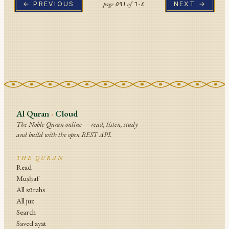
page
٥٩١
of
٦٠٤
← PREVIOUS
NEXT →
Al Quran
·
Cloud
The Noble Quran online — read, listen, study
and build with the open REST API.
THE QURAN
Read
Muṣḥaf
All sūrahs
All juz
Search
Saved āyāt