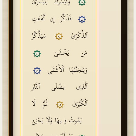
وَنُیَسِّرُكَ لِلۡیُسۡرَىٰ
٧
فَذَكِّرۡ إِن نَّفَعَتِ
٨
ٱلذِّكۡرَىٰ
سَیَذَّكَّرُ
٩
مَن یَخۡشَىٰ
١٠
وَیَتَجَنَّبُهَا ٱلۡأَشۡقَى
١١
ٱلَّذِی یَصۡلَى ٱلنَّارَ
ٱلۡكُبۡرَىٰ
ثُمَّ لَا
١٢
یَمُوتُ فِیهَا وَلَا یَحۡیَىٰ