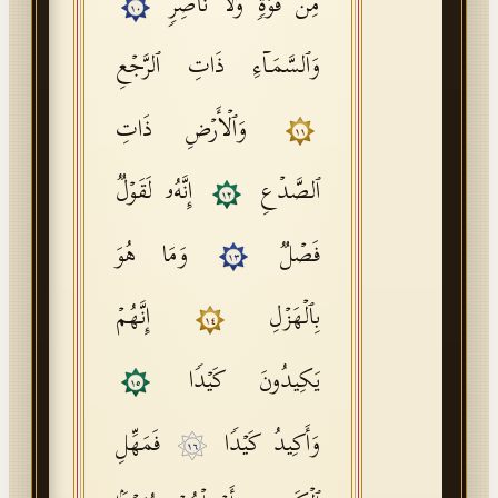
مِن قُوَّةࣲ وَلَا نَاصِرࣲ
١٠
وَٱلسَّمَاۤءِ ذَاتِ ٱلرَّجۡعِ
وَٱلۡأَرۡضِ ذَاتِ
١١
ٱلصَّدۡعِ
إِنَّهُۥ لَقَوۡلࣱ
١٢
فَصۡلࣱ
وَمَا هُوَ
١٣
بِٱلۡهَزۡلِ
إِنَّهُمۡ
١٤
یَكِیدُونَ كَیۡدࣰا
١٥
وَأَكِیدُ كَیۡدࣰا
فَمَهِّلِ
١٦