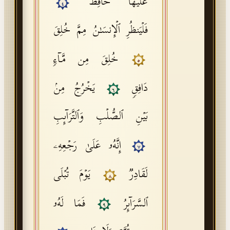
عَلَیۡهَا حَافِظࣱ
٤
فَلۡیَنظُرِ ٱلۡإِنسَـٰنُ مِمَّ خُلِقَ
خُلِقَ مِن مَّاۤءࣲ
٥
دَافِقࣲ
یَخۡرُجُ مِنۢ
٦
بَیۡنِ ٱلصُّلۡبِ وَٱلتَّرَاۤىِٕبِ
إِنَّهُۥ عَلَىٰ رَجۡعِهِۦ
٧
لَقَادِرࣱ
یَوۡمَ تُبۡلَى
٨
ٱلسَّرَاۤىِٕرُ
فَمَا لَهُۥ
٩