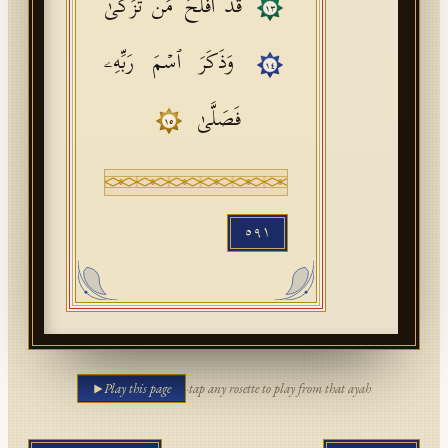
قَدۡ أَفۡلَحَ مَن تَزَكَّىٰ
١٣
وَذَكَرَ ٱسۡمَ رَبِّهِۦ
١٤
فَصَلَّىٰ
١٥
٥٩١
Play this page
·
tap any rosette to play from that ayah