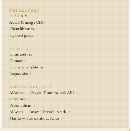
DEVELOPERS
REST API
Audio & image CDN
Client libraries
Tajweed guide
PROJECT
Contributors
Contact
↗
Terms & conditions
Legacy site
↗
SIBLING PROJECTS
AlAdhan — Prayer Times App & API
↗
Sermons
↗
Perennialism
↗
AlAqida — Imam Tahawi's ʿAqīda
↗
Marifa — Stories about Saints
↗