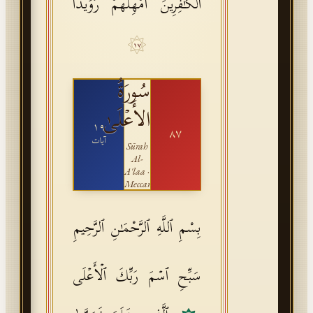
ٱلۡكَـٰفِرِینَ أَمۡهِلۡهُمۡ رُوَیۡدَۢا
١٧
سُورَةُ
الأَعۡلَىٰ
١٩
٨٧
آيات
Sūrah
Al-
A'laa
·
Meccan
بِسْمِ ٱللَّهِ ٱلرَّحْمَـٰنِ ٱلرَّحِيمِ
سَبِّحِ ٱسۡمَ رَبِّكَ ٱلۡأَعۡلَى