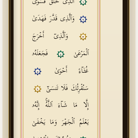
ٱلَّذِی خَلَقَ فَسَوَّىٰ
١
وَٱلَّذِی قَدَّرَ فَهَدَىٰ
٢
وَٱلَّذِیۤ أَخۡرَجَ
٣
ٱلۡمَرۡعَىٰ
فَجَعَلَهُۥ
٤
غُثَاۤءً أَحۡوَىٰ
٥
سَنُقۡرِئُكَ فَلَا تَنسَىٰۤ
٦
إِلَّا مَا شَاۤءَ ٱللَّهُۚ إِنَّهُۥ
یَعۡلَمُ ٱلۡجَهۡرَ وَمَا یَخۡفَىٰ