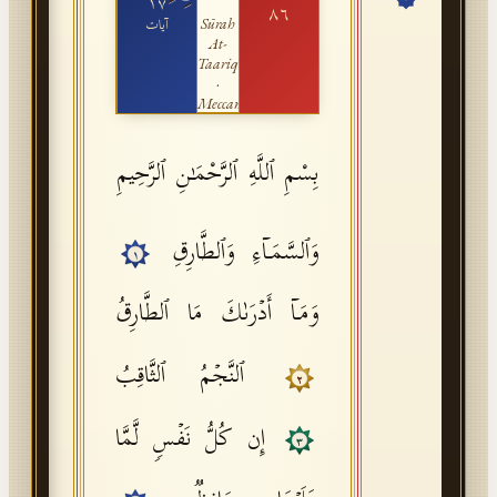
١٧
٨٦
Sūrah
آيات
API Documentation
At-
Taariq
Tajweed Guide
·
Meccan
Font Edition Tester
CDN
بِسْمِ ٱللَّهِ ٱلرَّحْمَـٰنِ ٱلرَّحِيمِ
وَٱلسَّمَاۤءِ وَٱلطَّارِقِ
Sign in
١
وَمَاۤ أَدۡرَىٰكَ مَا ٱلطَّارِقُ
ٱلنَّجۡمُ ٱلثَّاقِبُ
٢
إِن كُلُّ نَفۡسࣲ لَّمَّا
٣