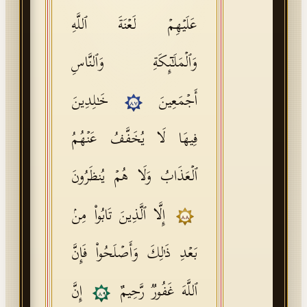
عَلَیۡهِمۡ لَعۡنَةَ ٱللَّهِ
وَٱلۡمَلَـٰۤىِٕكَةِ وَٱلنَّاسِ
أَجۡمَعِینَ
خَـٰلِدِینَ
٨٧
فِیهَا لَا یُخَفَّفُ عَنۡهُمُ
ٱلۡعَذَابُ وَلَا هُمۡ یُنظَرُونَ
إِلَّا ٱلَّذِینَ تَابُوا۟ مِنۢ
٨٨
بَعۡدِ ذَ ٰ⁠لِكَ وَأَصۡلَحُوا۟ فَإِنَّ
ٱللَّهَ غَفُورࣱ رَّحِیمٌ
إِنَّ
٨٩