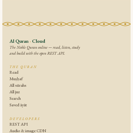
Al Quran
·
Cloud
The Noble Quran online — read, listen, study
and build with the open REST API.
THE QURAN
Read
Muṣḥaf
All sūrahs
All juz
Search
Saved āyāt
DEVELOPERS
REST API
Audio & image CDN