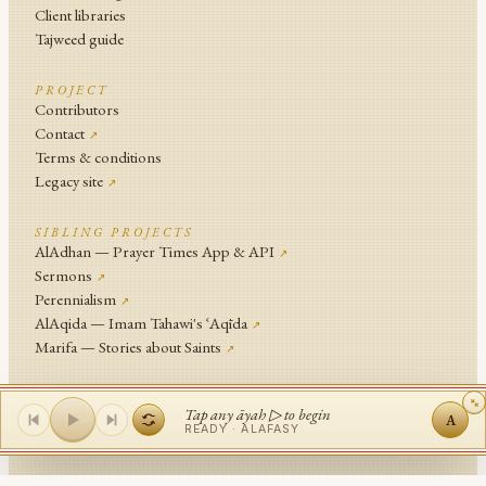
Client libraries
Tajweed guide
PROJECT
Contributors
Contact
↗
Terms & conditions
Legacy site
↗
SIBLING PROJECTS
AlAdhan — Prayer Times App & API
↗
Sermons
↗
Perennialism
↗
AlAqida — Imam Tahawi's ʿAqīda
↗
Marifa — Stories about Saints
↗
An
Islamic Network
Project .
Tap any āyah ▷ to begin
A
© Islamic Network and contributors since 2014
READY ·
ALAFASY