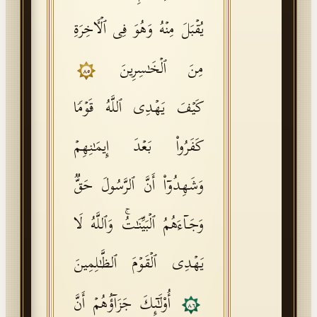
یُقۡبَلَ مِنۡهُ وَهُوَ فِی ٱلۡـَٔاخِرَةِ
مِنَ ٱلۡخَـٰسِرِینَ
٨٥
كَیۡفَ یَهۡدِی ٱللَّهُ قَوۡمࣰا
كَفَرُوا۟ بَعۡدَ إِیمَـٰنِهِمۡ
وَشَهِدُوۤا۟ أَنَّ ٱلرَّسُولَ حَقࣱّ
وَجَاۤءَهُمُ ٱلۡبَیِّنَـٰتُۚ وَٱللَّهُ لَا
یَهۡدِی ٱلۡقَوۡمَ ٱلظَّـٰلِمِینَ
أُو۟لَـٰۤىِٕكَ جَزَاۤؤُهُمۡ أَنَّ
٨٦