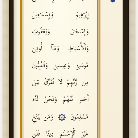
API Documentation
إِبۡرَ ٰ⁠هِیمَ وَإِسۡمَـٰعِیلَ
Tajweed Guide
وَإِسۡحَـٰقَ وَیَعۡقُوبَ
Font Edition Tester
CDN
وَٱلۡأَسۡبَاطِ وَمَاۤ أُوتِیَ
مُوسَىٰ وَعِیسَىٰ وَٱلنَّبِیُّونَ
Sign in
مِن رَّبِّهِمۡ لَا نُفَرِّقُ بَیۡنَ
أَحَدࣲ مِّنۡهُمۡ وَنَحۡنُ لَهُۥ
مُسۡلِمُونَ
وَمَن یَبۡتَغِ
٨٤
غَیۡرَ ٱلۡإِسۡلَـٰمِ دِینࣰا فَلَن