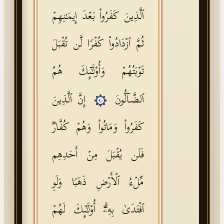
ٱلَّذِینَ كَفَرُوا۟ بَعۡدَ إِیمَـٰنِهِمۡ
ثُمَّ ٱزۡدَادُوا۟ كُفۡرࣰا لَّن تُقۡبَلَ
تَوۡبَتُهُمۡ وَأُو۟لَـٰۤىِٕكَ هُمُ
ٱلضَّاۤلُّونَ
إِنَّ ٱلَّذِینَ
٩٠
كَفَرُوا۟ وَمَاتُوا۟ وَهُمۡ كُفَّارࣱ
فَلَن یُقۡبَلَ مِنۡ أَحَدِهِم
مِّلۡءُ ٱلۡأَرۡضِ ذَهَبࣰا وَلَوِ
ٱفۡتَدَىٰ بِهِۦۤۗ أُو۟لَـٰۤىِٕكَ لَهُمۡ