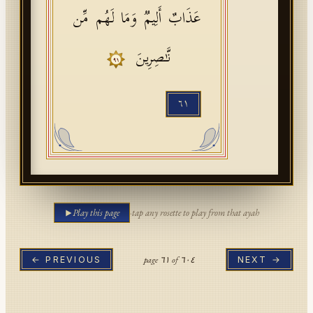
عَذَابٌ أَلِیمࣱ وَمَا لَهُم مِّن
نَّـٰصِرِینَ
٩١
٦١
Play this page
·
tap any rosette to play from that ayah
page
٦١
of
٦٠٤
← PREVIOUS
NEXT →