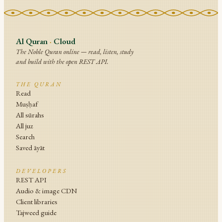
Al Quran
·
Cloud
The Noble Quran online — read, listen, study
and build with the open REST API.
THE QURAN
Read
Muṣḥaf
All sūrahs
All juz
Search
Saved āyāt
DEVELOPERS
REST API
Audio & image CDN
Client libraries
Tajweed guide