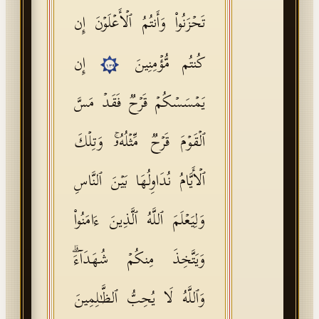
تَحۡزَنُوا۟ وَأَنتُمُ ٱلۡأَعۡلَوۡنَ إِن
كُنتُم مُّؤۡمِنِینَ
إِن
١٣٩
یَمۡسَسۡكُمۡ قَرۡحࣱ فَقَدۡ مَسَّ
ٱلۡقَوۡمَ قَرۡحࣱ مِّثۡلُهُۥۚ وَتِلۡكَ
ٱلۡأَیَّامُ نُدَاوِلُهَا بَیۡنَ ٱلنَّاسِ
وَلِیَعۡلَمَ ٱللَّهُ ٱلَّذِینَ ءَامَنُوا۟
وَیَتَّخِذَ مِنكُمۡ شُهَدَاۤءَۗ
وَٱللَّهُ لَا یُحِبُّ ٱلظَّـٰلِمِینَ