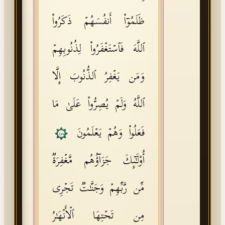
ظَلَمُوۤا۟ أَنفُسَهُمۡ ذَكَرُوا۟
ٱللَّهَ فَٱسۡتَغۡفَرُوا۟ لِذُنُوبِهِمۡ
وَمَن یَغۡفِرُ ٱلذُّنُوبَ إِلَّا
ٱللَّهُ وَلَمۡ یُصِرُّوا۟ عَلَىٰ مَا
فَعَلُوا۟ وَهُمۡ یَعۡلَمُونَ
١٣٥
أُو۟لَـٰۤىِٕكَ جَزَاۤؤُهُم مَّغۡفِرَةࣱ
مِّن رَّبِّهِمۡ وَجَنَّـٰتࣱ تَجۡرِی
مِن تَحۡتِهَا ٱلۡأَنۡهَـٰرُ