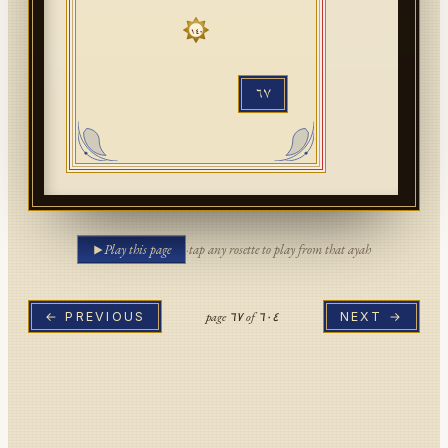
١٤٠
٦٧
Play this page
·
tap any rosette to play from that ayah
page
٦٧
of
٦٠٤
← PREVIOUS
NEXT →