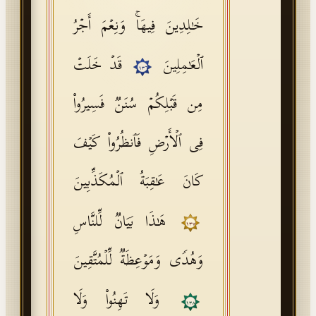
خَـٰلِدِینَ فِیهَاۚ وَنِعۡمَ أَجۡرُ
ٱلۡعَـٰمِلِینَ
قَدۡ خَلَتۡ
١٣٦
مِن قَبۡلِكُمۡ سُنَنࣱ فَسِیرُوا۟
فِی ٱلۡأَرۡضِ فَٱنظُرُوا۟ كَیۡفَ
كَانَ عَـٰقِبَةُ ٱلۡمُكَذِّبِینَ
هَـٰذَا بَیَانࣱ لِّلنَّاسِ
١٣٧
وَهُدࣰى وَمَوۡعِظَةࣱ لِّلۡمُتَّقِینَ
وَلَا تَهِنُوا۟ وَلَا
١٣٨