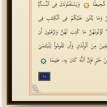
ࣲ مُّحِیطࣰا
وَیَسۡتَفۡتُونَكَ فِی ٱلنِّسَاۤءِۖ
١٢٦
ِنَّ وَمَا یُتۡلَىٰ عَلَیۡكُمۡ فِی ٱلۡكِتَـٰبِ فِی
لَا تُؤۡتُونَهُنَّ مَا كُتِبَ لَهُنَّ وَتَرۡغَبُونَ أَن
نَ مِنَ ٱلۡوِلۡدَ ٰ⁠نِ وَأَن تَقُومُوا۟ لِلۡیَتَـٰمَىٰ
مِنۡ خَیۡرࣲ فَإِنَّ ٱللَّهَ كَانَ بِهِۦ عَلِیمࣰا
١٢٧
٩٨