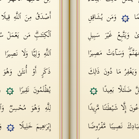
یمࣰا
وَمَن یُشَاقِقِ
أَصۡدَقُ مِنَ ٱللَّهِ قِیلࣰ
١١٤
ٰ وَیَتَّبِعۡ غَیۡرَ سَبِیلِ
ٱلۡكِتَـٰبِۗ مَن یَعۡمَلۡ سُ
َهَنَّمَۖ وَسَاۤءَتۡ مَصِیرًا
ٱللَّهِ وَلِیࣰّا وَلَا نَصِیرࣰا
وَیَغۡفِرُ مَا دُونَ ذَ ٰ⁠لِكَ
ذَكَرٍ أَوۡ أُنثَىٰ وَهُوَ مُؤ
َّ ضَلَـٰلَۢا بَعِیدًا
یُظۡلَمُونَ نَقِیرࣰا
و
١٢٤
١١٦
ونَ إِلَّا شَیۡطَـٰنࣰا مَّرِیدࣰا
لِلَّهِ وَهُوَ مُحۡسِنࣱ وَٱتَّبَ
 عِبَادِكَ نَصِیبࣰا مَّفۡرُوضࣰا
إِبۡرَ ٰ⁠هِیمَ خَلِیلࣰا
و
١٢٥