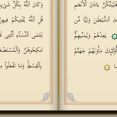
 فَلَیُبَتِّكُنَّ ءَاذَانَ ٱلۡأَنۡعَـٰمِ
وَكَانَ ٱللَّهُ بِكُلِّ شَیۡء
َّخِذِ ٱلشَّیۡطَـٰنَ وَلِیࣰّا مِّن
قُلِ ٱللَّهُ یُفۡتِیكُمۡ فِیه
یَتَـٰمَى ٱلنِّسَاۤءِ ٱلَّـٰتِی 
یَعِدُهُمۡ وَیُمَنِّیهِمۡۖ
١١٩
تَنكِحُوهُنَّ وَٱلۡمُسۡتَضۡعَفِی
ُو۟لَـٰۤىِٕكَ مَأۡوَىٰهُمۡ جَهَنَّمُ
بِٱلۡقِسۡطِۚ وَمَا تَفۡعَلُوا۟ 
صࣰا
١٢١