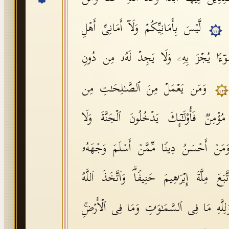
ا
لَّیۡسَ بِأَمَانِیِّكُمۡ وَلَاۤ أَمَانِیِّ أَهۡلِ
١٢٢
وۤءࣰا یُجۡزَ بِهِۦ وَلَا یَجِدۡ لَهُۥ مِن دُونِ
وَمَن یَعۡمَلۡ مِنَ ٱلصَّـٰلِحَـٰتِ مِن
١٢٣
ۡمِنࣱ فَأُو۟لَـٰۤىِٕكَ یَدۡخُلُونَ ٱلۡجَنَّةَ وَلَا
َمَنۡ أَحۡسَنُ دِینࣰا مِّمَّنۡ أَسۡلَمَ وَجۡهَهُۥ
عَ مِلَّةَ إِبۡرَ ٰ⁠هِیمَ حَنِیفࣰاۗ وَٱتَّخَذَ ٱللَّهُ
َلِلَّهِ مَا فِی ٱلسَّمَـٰوَ ٰ⁠تِ وَمَا فِی ٱلۡأَرۡضِۚ