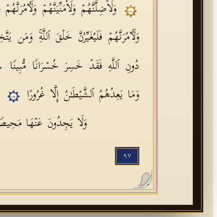
وَلَأُضِلَّنَّهُمۡ وَلَأُمَنِّیَنَّهُمۡ وَلَـَٔامُرَنَّهُمۡ
١١٨
وَلَـَٔامُرَنَّهُمۡ فَلَیُغَیِّرُنَّ خَلۡقَ ٱللَّهِۚ وَمَن یَت
دُونِ ٱللَّهِ فَقَدۡ خَسِرَ خُسۡرَانࣰا مُّبِینࣰا
وَمَا یَعِدُهُمُ ٱلشَّیۡطَـٰنُ إِلَّا غُرُورًا
أ
١٢٠
وَلَا یَجِدُونَ عَنۡهَا مَحِی
٩٧