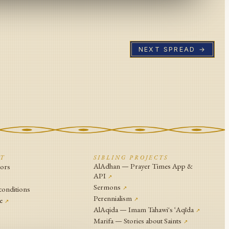
NEXT SPREAD →
CT
SIBLING PROJECTS
AlAdhan — Prayer Times App &
tors
API
↗
↗
Sermons
conditions
↗
Perennialism
e
↗
↗
AlAqida — Imam Tahawi's ʿAqīda
↗
Marifa — Stories about Saints
↗