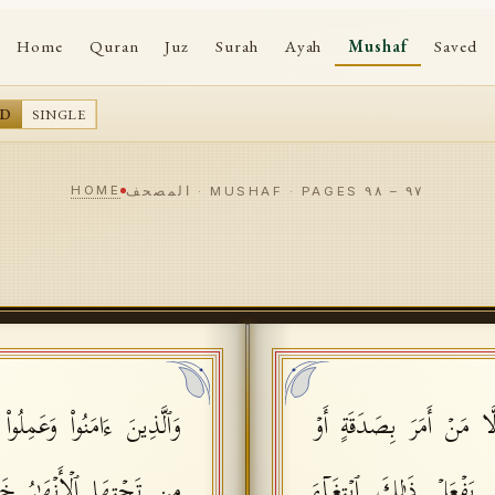
Home
Quran
Juz
Surah
Ayah
Mushaf
Saved
AD
SINGLE
HOME
٩٧
–
٩٨
المصحف · MUSHAF · PAGES
 مَنۡ أَمَرَ بِصَدَقَةٍ أَوۡ
وَٱلَّذِینَ ءَامَنُوا۟ وَعَمِلُ
َفۡعَلۡ ذَ ٰ⁠لِكَ ٱبۡتِغَاۤءَ
مِن تَحۡتِهَا ٱلۡأَنۡهَـٰرُ خَـٰ