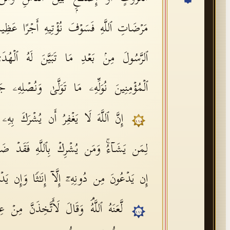
مَرۡضَاتِ ٱللَّهِ فَسَوۡفَ نُؤۡتِیهِ أَجۡرًا عَظِ
ٱلرَّسُولَ مِنۢ بَعۡدِ مَا تَبَیَّنَ لَهُ ٱلۡهُدَى
ٱلۡمُؤۡمِنِینَ نُوَلِّهِۦ مَا تَوَلَّىٰ وَنُصۡلِهِۦ ج
إِنَّ ٱللَّهَ لَا یَغۡفِرُ أَن یُشۡرَكَ بِهِۦ 
١١٥
لِمَن یَشَاۤءُۚ وَمَن یُشۡرِكۡ بِٱللَّهِ فَقَدۡ ضَل
إِن یَدۡعُونَ مِن دُونِهِۦۤ إِلَّاۤ إِنَـٰثࣰا وَإِن یَدۡعُ
لَّعَنَهُ ٱللَّهُۘ وَقَالَ لَأَتَّخِذَنَّ مِنۡ
١١٧