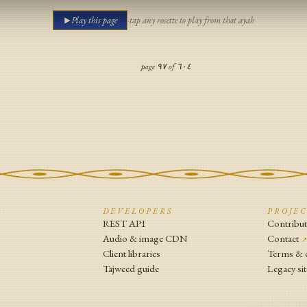
Play this page
·
tap any rosette to play from that ayah
page
٩٧
of
٦٠٤
N
DEVELOPERS
PROJE
REST API
Contribu
Audio & image CDN
Contact
Client libraries
Terms & 
Tajweed guide
Legacy sit