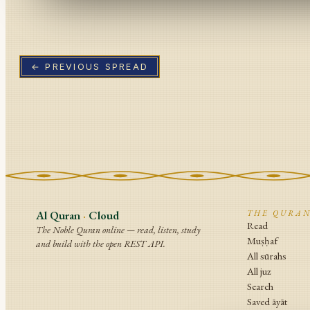
← PREVIOUS SPREAD
Al Quran
·
Cloud
THE QURA
Read
The Noble Quran online — read, listen, study
Muṣḥaf
and build with the open REST API.
All sūrahs
All juz
Search
Saved āyāt