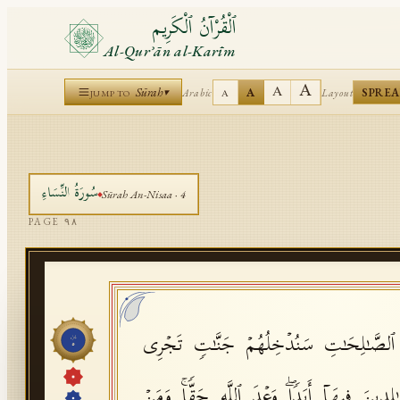
ٱلْقُرْآنُ ٱلْكَرِيم
Al-Qurʾān al-Karīm
A
A
Sūrah
A
SPRE
Arabic
Layout
▾
A
JUMP TO
سُورَةُ
النِّسَاءِ
Sūrah
An-Nisaa
·
4
PAGE
٩٨
وا۟ ٱلصَّـٰلِحَـٰتِ سَنُدۡخِلُهُمۡ جَنَّـٰتࣲ تَجۡرِی
جُزْء
٥
لِدِینَ فِیهَاۤ أَبَدࣰاۖ وَعۡدَ ٱللَّهِ حَقࣰّاۚ وَمَنۡ