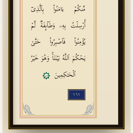
مِّنكُمۡ ءَامَنُوا۟ بِٱلَّذِیۤ
أُرۡسِلۡتُ بِهِۦ وَطَاۤىِٕفَةࣱ لَّمۡ
یُؤۡمِنُوا۟ فَٱصۡبِرُوا۟ حَتَّىٰ
یَحۡكُمَ ٱللَّهُ بَیۡنَنَاۚ وَهُوَ خَیۡرُ
ٱلۡحَـٰكِمِینَ
٨٧
١٦١