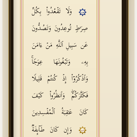
وَلَا تَقۡعُدُوا۟ بِكُلِّ
٨٥
صِرَ ٰ⁠طࣲ تُوعِدُونَ وَتَصُدُّونَ
عَن سَبِیلِ ٱللَّهِ مَنۡ ءَامَنَ
بِهِۦ وَتَبۡغُونَهَا عِوَجࣰاۚ
وَٱذۡكُرُوۤا۟ إِذۡ كُنتُمۡ قَلِیلࣰا
فَكَثَّرَكُمۡۖ وَٱنظُرُوا۟ كَیۡفَ
كَانَ عَـٰقِبَةُ ٱلۡمُفۡسِدِینَ
وَإِن كَانَ طَاۤىِٕفَةࣱ
٨٦