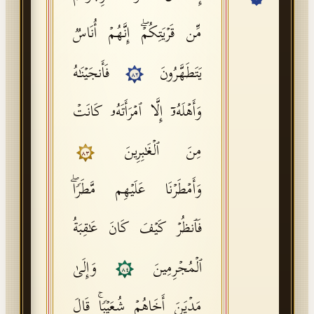
API Documentation
مِّن قَرۡیَتِكُمۡۖ إِنَّهُمۡ أُنَاسࣱ
Tajweed Guide
یَتَطَهَّرُونَ
فَأَنجَیۡنَـٰهُ
Font Edition Tester
٨٢
CDN
وَأَهۡلَهُۥۤ إِلَّا ٱمۡرَأَتَهُۥ كَانَتۡ
مِنَ ٱلۡغَـٰبِرِینَ
٨٣
Sign in
وَأَمۡطَرۡنَا عَلَیۡهِم مَّطَرࣰاۖ
فَٱنظُرۡ كَیۡفَ كَانَ عَـٰقِبَةُ
ٱلۡمُجۡرِمِینَ
وَإِلَىٰ
٨٤
مَدۡیَنَ أَخَاهُمۡ شُعَیۡبࣰاۚ قَالَ