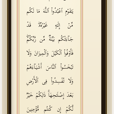
یَـٰقَوۡمِ ٱعۡبُدُوا۟ ٱللَّهَ مَا لَكُم
مِّنۡ إِلَـٰهٍ غَیۡرُهُۥۖ قَدۡ
جَاۤءَتۡكُم بَیِّنَةࣱ مِّن رَّبِّكُمۡۖ
فَأَوۡفُوا۟ ٱلۡكَیۡلَ وَٱلۡمِیزَانَ وَلَا
تَبۡخَسُوا۟ ٱلنَّاسَ أَشۡیَاۤءَهُمۡ
وَلَا تُفۡسِدُوا۟ فِی ٱلۡأَرۡضِ
بَعۡدَ إِصۡلَـٰحِهَاۚ ذَ ٰ⁠لِكُمۡ خَیۡرࣱ
لَّكُمۡ إِن كُنتُم مُّؤۡمِنِینَ