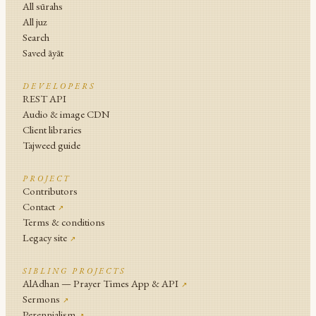
All sūrahs
All juz
Search
Saved āyāt
DEVELOPERS
REST API
Audio & image CDN
Client libraries
Tajweed guide
PROJECT
Contributors
Contact
↗
Terms & conditions
Legacy site
↗
SIBLING PROJECTS
AlAdhan — Prayer Times App & API
↗
Sermons
↗
Perennialism
↗