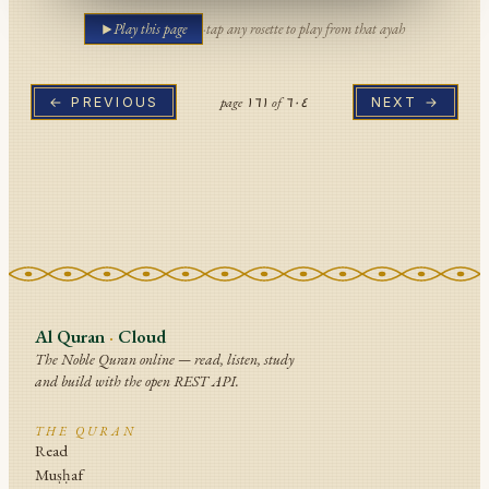
Play this page
·
tap any rosette to play from that ayah
page
١٦١
of
٦٠٤
← PREVIOUS
NEXT →
Al Quran
·
Cloud
The Noble Quran online — read, listen, study
and build with the open REST API.
THE QURAN
Read
Muṣḥaf