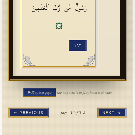
رَسُولࣱ مِّن رَّبِّ ٱلۡعَـٰلَمِینَ
١٠٤
١٦٣
Play this page
·
tap any rosette to play from that ayah
page
١٦٣
of
٦٠٤
← PREVIOUS
NEXT →