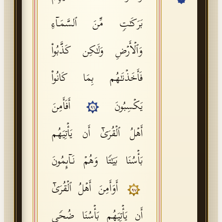
API Documentation
بَرَكَـٰتࣲ مِّنَ ٱلسَّمَاۤءِ
Tajweed Guide
وَٱلۡأَرۡضِ وَلَـٰكِن كَذَّبُوا۟
Font Edition Tester
CDN
فَأَخَذۡنَـٰهُم بِمَا كَانُوا۟
یَكۡسِبُونَ
أَفَأَمِنَ
٩٦
Sign in
أَهۡلُ ٱلۡقُرَىٰۤ أَن یَأۡتِیَهُم
بَأۡسُنَا بَیَـٰتࣰا وَهُمۡ نَاۤىِٕمُونَ
أَوَأَمِنَ أَهۡلُ ٱلۡقُرَىٰۤ
٩٧
أَن یَأۡتِیَهُم بَأۡسُنَا ضُحࣰى