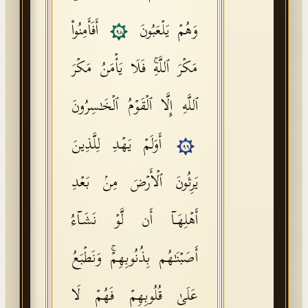
وَهُمۡ یَلۡعَبُونَ
أَفَأَمِنُوا۟
٩٨
مَكۡرَ ٱللَّهِۚ فَلَا یَأۡمَنُ مَكۡرَ
ٱللَّهِ إِلَّا ٱلۡقَوۡمُ ٱلۡخَـٰسِرُونَ
أَوَلَمۡ یَهۡدِ لِلَّذِینَ
٩٩
یَرِثُونَ ٱلۡأَرۡضَ مِنۢ بَعۡدِ
أَهۡلِهَاۤ أَن لَّوۡ نَشَاۤءُ
أَصَبۡنَـٰهُم بِذُنُوبِهِمۡۚ وَنَطۡبَعُ
عَلَىٰ قُلُوبِهِمۡ فَهُمۡ لَا