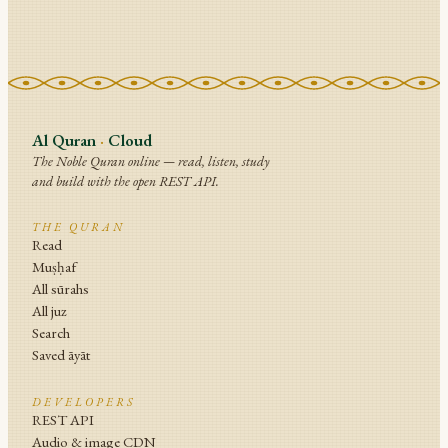
Al Quran
·
Cloud
The Noble Quran online — read, listen, study
and build with the open REST API.
THE QURAN
Read
Muṣḥaf
All sūrahs
All juz
Search
Saved āyāt
DEVELOPERS
REST API
Audio & image CDN