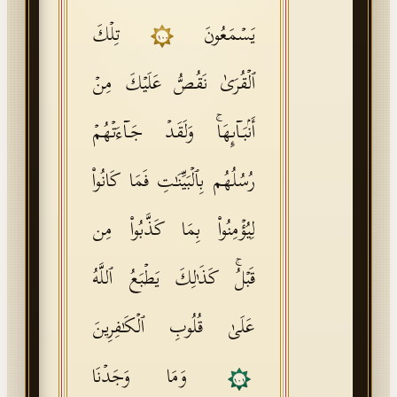
یَسۡمَعُونَ
تِلۡكَ
١٠٠
ٱلۡقُرَىٰ نَقُصُّ عَلَیۡكَ مِنۡ
أَنۢبَاۤىِٕهَاۚ وَلَقَدۡ جَاۤءَتۡهُمۡ
رُسُلُهُم بِٱلۡبَیِّنَـٰتِ فَمَا كَانُوا۟
لِیُؤۡمِنُوا۟ بِمَا كَذَّبُوا۟ مِن
قَبۡلُۚ كَذَ ٰ⁠لِكَ یَطۡبَعُ ٱللَّهُ
عَلَىٰ قُلُوبِ ٱلۡكَـٰفِرِینَ
وَمَا وَجَدۡنَا
١٠١