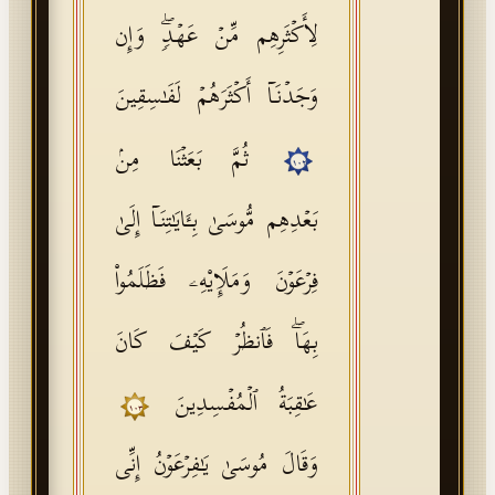
لِأَكۡثَرِهِم مِّنۡ عَهۡدࣲۖ وَإِن
وَجَدۡنَاۤ أَكۡثَرَهُمۡ لَفَـٰسِقِینَ
ثُمَّ بَعَثۡنَا مِنۢ
١٠٢
بَعۡدِهِم مُّوسَىٰ بِـَٔایَـٰتِنَاۤ إِلَىٰ
فِرۡعَوۡنَ وَمَلَإِی۟هِۦ فَظَلَمُوا۟
بِهَاۖ فَٱنظُرۡ كَیۡفَ كَانَ
عَـٰقِبَةُ ٱلۡمُفۡسِدِینَ
١٠٣
وَقَالَ مُوسَىٰ یَـٰفِرۡعَوۡنُ إِنِّی