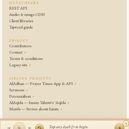
DEVELOPERS
REST API
Audio & image CDN
Client libraries
Tajweed guide
PROJECT
Contributors
Contact
↗
Terms & conditions
Legacy site
↗
SIBLING PROJECTS
AlAdhan — Prayer Times App & API
↗
Sermons
↗
Perennialism
↗
AlAqida — Imam Tahawi's ʿAqīda
↗
Marifa — Stories about Saints
↗
An
Islamic Network
Project .
Tap any āyah ▷ to begin
A