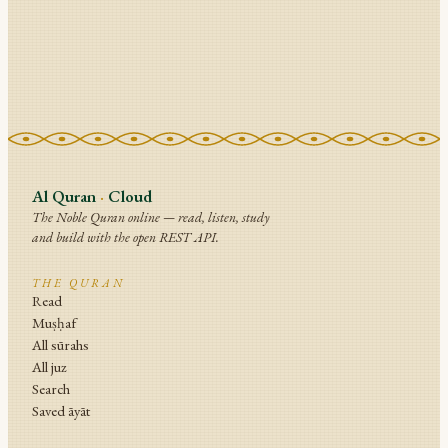
Al Quran
·
Cloud
The Noble Quran online — read, listen, study
and build with the open REST API.
THE QURAN
Read
Muṣḥaf
All sūrahs
All juz
Search
Saved āyāt