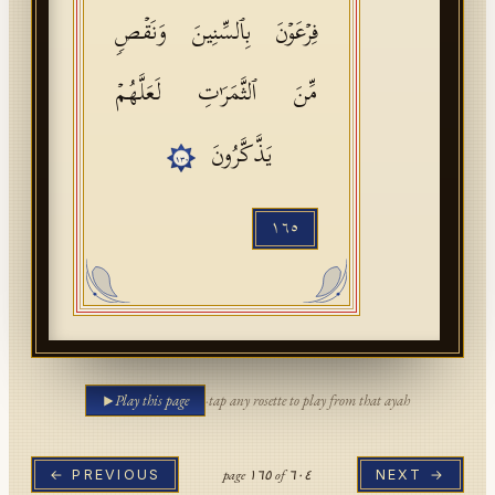
فِرۡعَوۡنَ بِٱلسِّنِینَ وَنَقۡصࣲ
مِّنَ ٱلثَّمَرَ ٰ⁠تِ لَعَلَّهُمۡ
یَذَّكَّرُونَ
١٣٠
١٦٥
Play this page
·
tap any rosette to play from that ayah
page
١٦٥
of
٦٠٤
← PREVIOUS
NEXT →