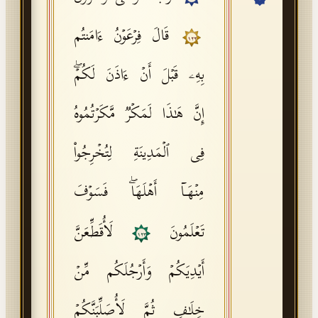
API Documentation
قَالَ فِرۡعَوۡنُ ءَامَنتُم
١٢٢
Tajweed Guide
بِهِۦ قَبۡلَ أَنۡ ءَاذَنَ لَكُمۡۖ
Font Edition Tester
CDN
إِنَّ هَـٰذَا لَمَكۡرࣱ مَّكَرۡتُمُوهُ
فِی ٱلۡمَدِینَةِ لِتُخۡرِجُوا۟
Sign in
مِنۡهَاۤ أَهۡلَهَاۖ فَسَوۡفَ
تَعۡلَمُونَ
لَأُقَطِّعَنَّ
١٢٣
أَیۡدِیَكُمۡ وَأَرۡجُلَكُم مِّنۡ
خِلَـٰفࣲ ثُمَّ لَأُصَلِّبَنَّكُمۡ