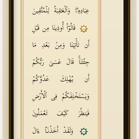
عِبَادِهِۦۖ وَٱلۡعَـٰقِبَةُ لِلۡمُتَّقِینَ
قَالُوۤا۟ أُوذِینَا مِن قَبۡلِ
١٢٨
أَن تَأۡتِیَنَا وَمِنۢ بَعۡدِ مَا
جِئۡتَنَاۚ قَالَ عَسَىٰ رَبُّكُمۡ
أَن یُهۡلِكَ عَدُوَّكُمۡ
وَیَسۡتَخۡلِفَكُمۡ فِی ٱلۡأَرۡضِ
فَیَنظُرَ كَیۡفَ تَعۡمَلُونَ
وَلَقَدۡ أَخَذۡنَاۤ ءَالَ
١٢٩