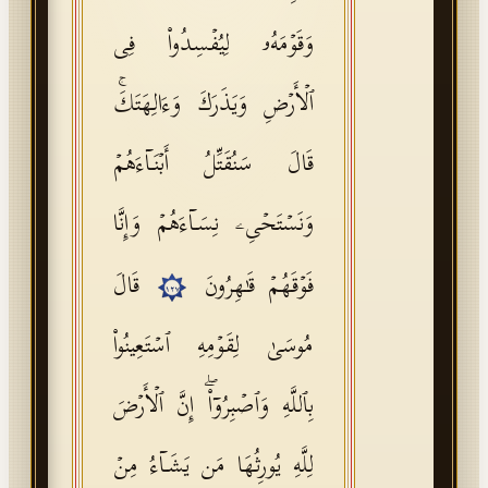
وَقَوۡمَهُۥ لِیُفۡسِدُوا۟ فِی
ٱلۡأَرۡضِ وَیَذَرَكَ وَءَالِهَتَكَۚ
قَالَ سَنُقَتِّلُ أَبۡنَاۤءَهُمۡ
وَنَسۡتَحۡیِۦ نِسَاۤءَهُمۡ وَإِنَّا
فَوۡقَهُمۡ قَـٰهِرُونَ
قَالَ
١٢٧
مُوسَىٰ لِقَوۡمِهِ ٱسۡتَعِینُوا۟
بِٱللَّهِ وَٱصۡبِرُوۤا۟ۖ إِنَّ ٱلۡأَرۡضَ
لِلَّهِ یُورِثُهَا مَن یَشَاۤءُ مِنۡ