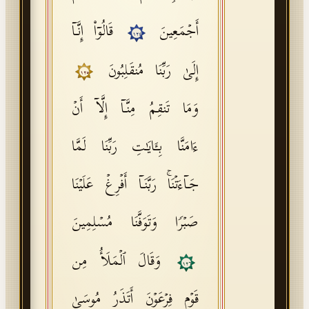
أَجۡمَعِینَ
قَالُوۤا۟ إِنَّاۤ
١٢٤
إِلَىٰ رَبِّنَا مُنقَلِبُونَ
١٢٥
وَمَا تَنقِمُ مِنَّاۤ إِلَّاۤ أَنۡ
ءَامَنَّا بِـَٔایَـٰتِ رَبِّنَا لَمَّا
جَاۤءَتۡنَاۚ رَبَّنَاۤ أَفۡرِغۡ عَلَیۡنَا
صَبۡرࣰا وَتَوَفَّنَا مُسۡلِمِینَ
وَقَالَ ٱلۡمَلَأُ مِن
١٢٦
قَوۡمِ فِرۡعَوۡنَ أَتَذَرُ مُوسَىٰ