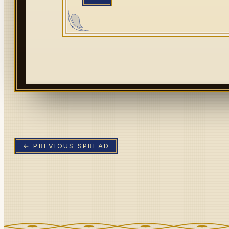
← PREVIOUS SPREAD