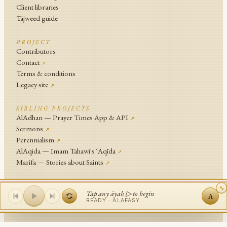
Client libraries
Tajweed guide
PROJECT
Contributors
Contact
↗
Terms & conditions
Legacy site
↗
SIBLING PROJECTS
AlAdhan — Prayer Times App & API
↗
Sermons
↗
Perennialism
↗
AlAqida — Imam Tahawi's ʿAqīda
↗
Marifa — Stories about Saints
↗
An
Islamic Network
Project .
Tap any āyah ▷ to begin
A
© Islamic Network and contributors since 2014
READY ·
ALAFASY