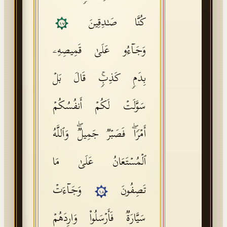
كُنَّا صَـٰدِقِینَ
١٧
وَجَاۤءُو عَلَىٰ قَمِیصِهِۦ
بِدَمࣲ كَذِبࣲۚ قَالَ بَلۡ
سَوَّلَتۡ لَكُمۡ أَنفُسُكُمۡ
أَمۡرࣰاۖ فَصَبۡرࣱ جَمِیلࣱۖ وَٱللَّهُ
ٱلۡمُسۡتَعَانُ عَلَىٰ مَا
تَصِفُونَ
وَجَاۤءَتۡ
١٨
سَیَّارَةࣱ فَأَرۡسَلُوا۟ وَارِدَهُمۡ