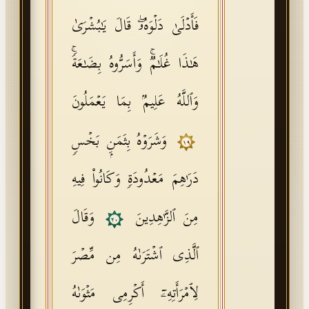
فَأَدۡلَىٰ دَلۡوَهُۥۖ قَالَ یَـٰبُشۡرَىٰ
هَـٰذَا غُلَـٰمࣱۚ وَأَسَرُّوهُ بِضَـٰعَةࣰۚ
وَٱللَّهُ عَلِیمُۢ بِمَا یَعۡمَلُونَ
وَشَرَوۡهُ بِثَمَنِۭ بَخۡسࣲ
١٩
دَرَ ٰ⁠هِمَ مَعۡدُودَةࣲ وَكَانُوا۟ فِیهِ
مِنَ ٱلزَّ ٰ⁠هِدِینَ
وَقَالَ
٢٠
ٱلَّذِی ٱشۡتَرَىٰهُ مِن مِّصۡرَ
لِٱمۡرَأَتِهِۦۤ أَكۡرِمِی مَثۡوَىٰهُ