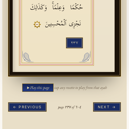
حُكۡمࣰا وَعِلۡمࣰاۚ وَكَذَ ٰ⁠لِكَ
نَجۡزِی ٱلۡمُحۡسِنِینَ
٢٢
٢٣٧
Play this page
·
tap any rosette to play from that ayah
page
٢٣٧
of
٦٠٤
← PREVIOUS
NEXT →