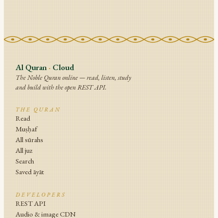
Al Quran
·
Cloud
The Noble Quran online — read, listen, study
and build with the open REST API.
THE QURAN
Read
Muṣḥaf
All sūrahs
All juz
Search
Saved āyāt
DEVELOPERS
REST API
Audio & image CDN