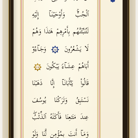
API Documentation
ٱلۡجُبِّۚ وَأَوۡحَیۡنَاۤ إِلَیۡهِ
Tajweed Guide
لَتُنَبِّئَنَّهُم بِأَمۡرِهِمۡ هَـٰذَا وَهُمۡ
Font Edition Tester
CDN
لَا یَشۡعُرُونَ
وَجَاۤءُوۤ
١٥
أَبَاهُمۡ عِشَاۤءࣰ یَبۡكُونَ
١٦
Sign in
قَالُوا۟ یَـٰۤأَبَانَاۤ إِنَّا ذَهَبۡنَا
نَسۡتَبِقُ وَتَرَكۡنَا یُوسُفَ
عِندَ مَتَـٰعِنَا فَأَكَلَهُ ٱلذِّئۡبُۖ
وَمَاۤ أَنتَ بِمُؤۡمِنࣲ لَّنَا وَلَوۡ