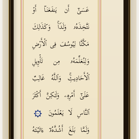
عَسَىٰۤ أَن یَنفَعَنَاۤ أَوۡ
نَتَّخِذَهُۥ وَلَدࣰاۚ وَكَذَ ٰ⁠لِكَ
مَكَّنَّا لِیُوسُفَ فِی ٱلۡأَرۡضِ
وَلِنُعَلِّمَهُۥ مِن تَأۡوِیلِ
ٱلۡأَحَادِیثِۚ وَٱللَّهُ غَالِبٌ
عَلَىٰۤ أَمۡرِهِۦ وَلَـٰكِنَّ أَكۡثَرَ
ٱلنَّاسِ لَا یَعۡلَمُونَ
٢١
وَلَمَّا بَلَغَ أَشُدَّهُۥۤ ءَاتَیۡنَـٰهُ