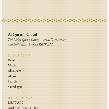
Al Quran
·
Cloud
The Noble Quran online — read, listen, study
and build with the open REST API.
THE QURAN
Read
Muṣḥaf
All sūrahs
All juz
Search
Saved āyāt
DEVELOPERS
REST API
Audio & image CDN