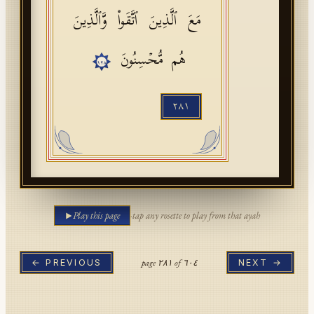
مَعَ ٱلَّذِینَ ٱتَّقَوا۟ وَّٱلَّذِینَ
هُم مُّحۡسِنُونَ
١٢٨
٢٨١
Play this page
·
tap any rosette to play from that ayah
page
٢٨١
of
٦٠٤
← PREVIOUS
NEXT →