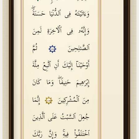
وَءَاتَیۡنَـٰهُ فِی ٱلدُّنۡیَا حَسَنَةࣰۖ
وَإِنَّهُۥ فِی ٱلۡـَٔاخِرَةِ لَمِنَ
ٱلصَّـٰلِحِینَ
ثُمَّ
١٢٢
أَوۡحَیۡنَاۤ إِلَیۡكَ أَنِ ٱتَّبِعۡ مِلَّةَ
إِبۡرَ ٰ⁠هِیمَ حَنِیفࣰاۖ وَمَا كَانَ
مِنَ ٱلۡمُشۡرِكِینَ
إِنَّمَا
١٢٣
جُعِلَ ٱلسَّبۡتُ عَلَى ٱلَّذِینَ
ٱخۡتَلَفُوا۟ فِیهِۚ وَإِنَّ رَبَّكَ