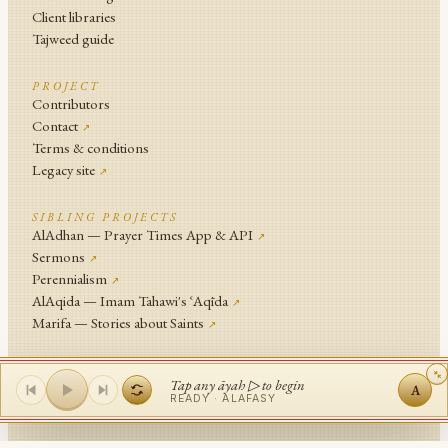
Client libraries
Tajweed guide
PROJECT
Contributors
Contact
↗
Terms & conditions
Legacy site
↗
SIBLING PROJECTS
AlAdhan — Prayer Times App & API
↗
Sermons
↗
Perennialism
↗
AlAqida — Imam Tahawi's ʿAqīda
↗
Marifa — Stories about Saints
↗
An
Islamic Network
Project .
Tap any āyah ▷ to begin
A
© Islamic Network and contributors since 2014
READY ·
ALAFASY