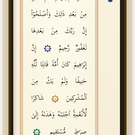
API Documentation
مِنۢ بَعۡدِ ذَ ٰ⁠لِكَ وَأَصۡلَحُوۤا۟
Tajweed Guide
إِنَّ رَبَّكَ مِنۢ بَعۡدِهَا
Font Edition Tester
CDN
لَغَفُورࣱ رَّحِیمٌ
إِنَّ
١١٩
إِبۡرَ ٰ⁠هِیمَ كَانَ أُمَّةࣰ قَانِتࣰا لِّلَّهِ
Sign in
حَنِیفࣰا وَلَمۡ یَكُ مِنَ
ٱلۡمُشۡرِكِینَ
شَاكِرࣰا
١٢٠
لِّأَنۡعُمِهِۚ ٱجۡتَبَىٰهُ وَهَدَىٰهُ إِلَىٰ
صِرَ ٰ⁠طࣲ مُّسۡتَقِیمࣲ
١٢١