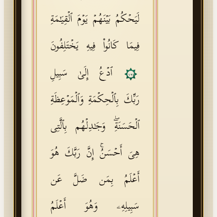
لَیَحۡكُمُ بَیۡنَهُمۡ یَوۡمَ ٱلۡقِیَـٰمَةِ
فِیمَا كَانُوا۟ فِیهِ یَخۡتَلِفُونَ
ٱدۡعُ إِلَىٰ سَبِیلِ
١٢٤
رَبِّكَ بِٱلۡحِكۡمَةِ وَٱلۡمَوۡعِظَةِ
ٱلۡحَسَنَةِۖ وَجَـٰدِلۡهُم بِٱلَّتِی
هِیَ أَحۡسَنُۚ إِنَّ رَبَّكَ هُوَ
أَعۡلَمُ بِمَن ضَلَّ عَن
سَبِیلِهِۦ وَهُوَ أَعۡلَمُ