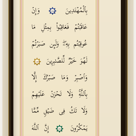
بِٱلۡمُهۡتَدِینَ
وَإِنۡ
١٢٥
عَاقَبۡتُمۡ فَعَاقِبُوا۟ بِمِثۡلِ مَا
عُوقِبۡتُم بِهِۦۖ وَلَىِٕن صَبَرۡتُمۡ
لَهُوَ خَیۡرࣱ لِّلصَّـٰبِرِینَ
١٢٦
وَٱصۡبِرۡ وَمَا صَبۡرُكَ إِلَّا
بِٱللَّهِۚ وَلَا تَحۡزَنۡ عَلَیۡهِمۡ
وَلَا تَكُ فِی ضَیۡقࣲ مِّمَّا
یَمۡكُرُونَ
إِنَّ ٱللَّهَ
١٢٧