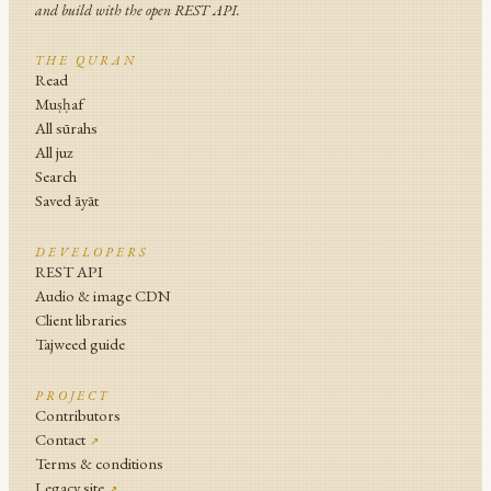
and build with the open REST API.
THE QURAN
Read
Muṣḥaf
All sūrahs
All juz
Search
Saved āyāt
DEVELOPERS
REST API
Audio & image CDN
Client libraries
Tajweed guide
PROJECT
Contributors
Contact
↗
Terms & conditions
Legacy site
↗