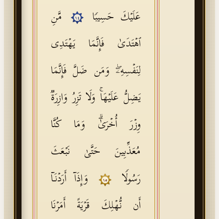
عَلَیۡكَ حَسِیبࣰا
مَّنِ
١٤
ٱهۡتَدَىٰ فَإِنَّمَا یَهۡتَدِی
لِنَفۡسِهِۦۖ وَمَن ضَلَّ فَإِنَّمَا
یَضِلُّ عَلَیۡهَاۚ وَلَا تَزِرُ وَازِرَةࣱ
وِزۡرَ أُخۡرَىٰۗ وَمَا كُنَّا
مُعَذِّبِینَ حَتَّىٰ نَبۡعَثَ
رَسُولࣰا
وَإِذَاۤ أَرَدۡنَاۤ
١٥
أَن نُّهۡلِكَ قَرۡیَةً أَمَرۡنَا