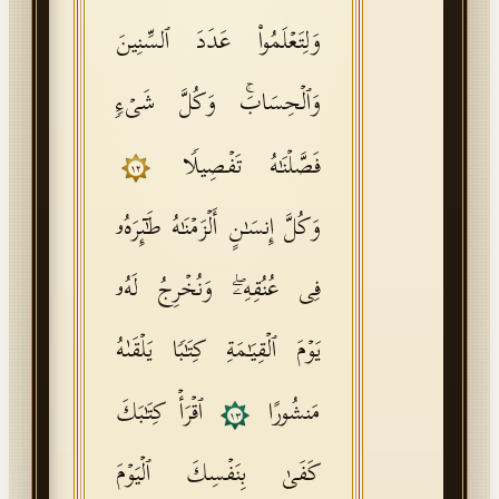
وَلِتَعۡلَمُوا۟ عَدَدَ ٱلسِّنِینَ
وَٱلۡحِسَابَۚ وَكُلَّ شَیۡءࣲ
فَصَّلۡنَـٰهُ تَفۡصِیلࣰا
١٢
وَكُلَّ إِنسَـٰنٍ أَلۡزَمۡنَـٰهُ طَـٰۤىِٕرَهُۥ
فِی عُنُقِهِۦۖ وَنُخۡرِجُ لَهُۥ
یَوۡمَ ٱلۡقِیَـٰمَةِ كِتَـٰبࣰا یَلۡقَىٰهُ
مَنشُورًا
ٱقۡرَأۡ كِتَـٰبَكَ
١٣
كَفَىٰ بِنَفۡسِكَ ٱلۡیَوۡمَ