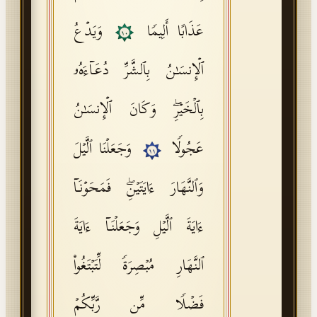
عَذَابًا أَلِیمࣰا
وَیَدۡعُ
١٠
ٱلۡإِنسَـٰنُ بِٱلشَّرِّ دُعَاۤءَهُۥ
بِٱلۡخَیۡرِۖ وَكَانَ ٱلۡإِنسَـٰنُ
عَجُولࣰا
وَجَعَلۡنَا ٱلَّیۡلَ
١١
وَٱلنَّهَارَ ءَایَتَیۡنِۖ فَمَحَوۡنَاۤ
ءَایَةَ ٱلَّیۡلِ وَجَعَلۡنَاۤ ءَایَةَ
ٱلنَّهَارِ مُبۡصِرَةࣰ لِّتَبۡتَغُوا۟
فَضۡلࣰا مِّن رَّبِّكُمۡ