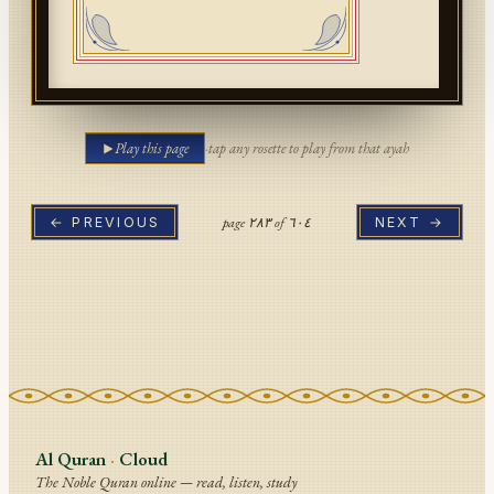
Play this page
·
tap any rosette to play from that ayah
page
٢٨٣
of
٦٠٤
← PREVIOUS
NEXT →
Al Quran
·
Cloud
The Noble Quran online — read, listen, study