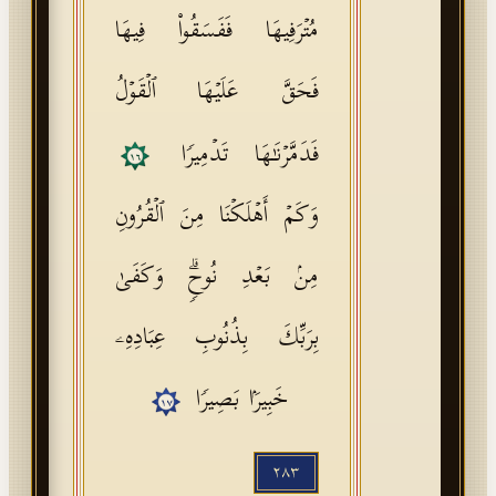
مُتۡرَفِیهَا فَفَسَقُوا۟ فِیهَا
فَحَقَّ عَلَیۡهَا ٱلۡقَوۡلُ
فَدَمَّرۡنَـٰهَا تَدۡمِیرࣰا
١٦
وَكَمۡ أَهۡلَكۡنَا مِنَ ٱلۡقُرُونِ
مِنۢ بَعۡدِ نُوحࣲۗ وَكَفَىٰ
بِرَبِّكَ بِذُنُوبِ عِبَادِهِۦ
خَبِیرَۢا بَصِیرࣰا
١٧
٢٨٣