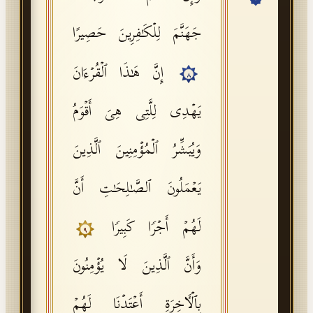
API Documentation
جَهَنَّمَ لِلۡكَـٰفِرِینَ حَصِیرًا
Tajweed Guide
إِنَّ هَـٰذَا ٱلۡقُرۡءَانَ
Font Edition Tester
٨
CDN
یَهۡدِی لِلَّتِی هِیَ أَقۡوَمُ
وَیُبَشِّرُ ٱلۡمُؤۡمِنِینَ ٱلَّذِینَ
Sign in
یَعۡمَلُونَ ٱلصَّـٰلِحَـٰتِ أَنَّ
لَهُمۡ أَجۡرࣰا كَبِیرࣰا
٩
وَأَنَّ ٱلَّذِینَ لَا یُؤۡمِنُونَ
بِٱلۡـَٔاخِرَةِ أَعۡتَدۡنَا لَهُمۡ