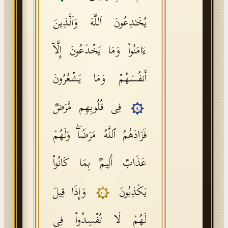
یُخَـٰدِعُونَ ٱللَّهَ وَٱلَّذِینَ
ءَامَنُوا۟ وَمَا یَخۡدَعُونَ إِلَّاۤ
أَنفُسَهُمۡ وَمَا یَشۡعُرُونَ
فِی قُلُوبِهِم مَّرَضࣱ
٩
فَزَادَهُمُ ٱللَّهُ مَرَضࣰاۖ وَلَهُمۡ
عَذَابٌ أَلِیمُۢ بِمَا كَانُوا۟
یَكۡذِبُونَ
وَإِذَا قِیلَ
١٠
لَهُمۡ لَا تُفۡسِدُوا۟ فِی