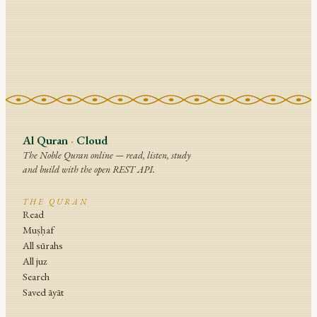
Al Quran
·
Cloud
The Noble Quran online — read, listen, study
and build with the open REST API.
THE QURAN
Read
Muṣḥaf
All sūrahs
All juz
Search
Saved āyāt