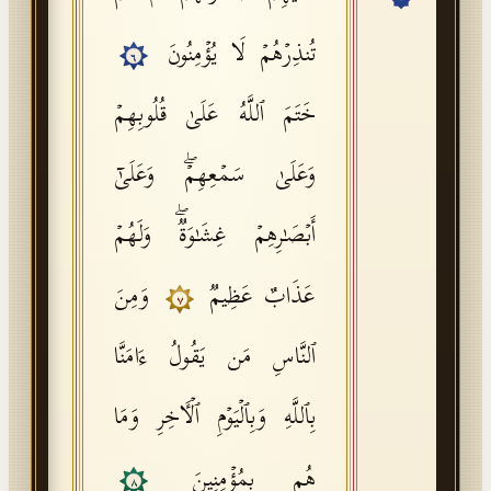
API Documentation
تُنذِرۡهُمۡ لَا یُؤۡمِنُونَ
٦
Tajweed Guide
خَتَمَ ٱللَّهُ عَلَىٰ قُلُوبِهِمۡ
Font Edition Tester
CDN
وَعَلَىٰ سَمۡعِهِمۡۖ وَعَلَىٰۤ
أَبۡصَـٰرِهِمۡ غِشَـٰوَةࣱۖ وَلَهُمۡ
Sign in
عَذَابٌ عَظِیمࣱ
وَمِنَ
٧
ٱلنَّاسِ مَن یَقُولُ ءَامَنَّا
بِٱللَّهِ وَبِٱلۡیَوۡمِ ٱلۡـَٔاخِرِ وَمَا
هُم بِمُؤۡمِنِینَ
٨