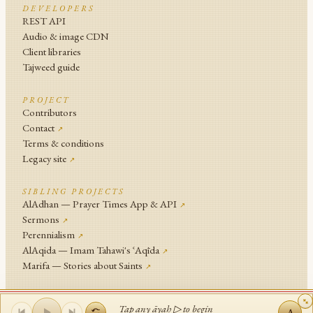
DEVELOPERS
REST API
Audio & image CDN
Client libraries
Tajweed guide
PROJECT
Contributors
Contact
↗
Terms & conditions
Legacy site
↗
SIBLING PROJECTS
AlAdhan — Prayer Times App & API
↗
Sermons
↗
Perennialism
↗
AlAqida — Imam Tahawi's ʿAqīda
↗
Marifa — Stories about Saints
↗
An
Islamic Network
Project .
Tap any āyah ▷ to begin
A