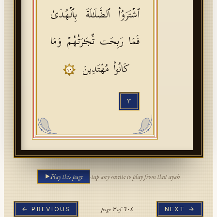
ٱشۡتَرَوُا۟ ٱلضَّلَـٰلَةَ بِٱلۡهُدَىٰ
فَمَا رَبِحَت تِّجَـٰرَتُهُمۡ وَمَا
كَانُوا۟ مُهۡتَدِینَ
١٦
٣
Play this page
·
tap any rosette to play from that ayah
page
٣
of
٦٠٤
← PREVIOUS
NEXT →