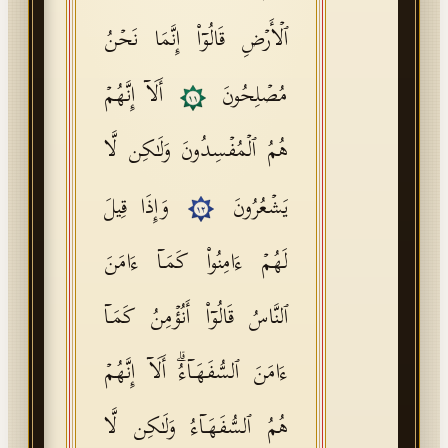
ٱلۡأَرۡضِ قَالُوۤا۟ إِنَّمَا نَحۡنُ
مُصۡلِحُونَ
أَلَاۤ إِنَّهُمۡ
١١
هُمُ ٱلۡمُفۡسِدُونَ وَلَـٰكِن لَّا
یَشۡعُرُونَ
وَإِذَا قِیلَ
١٢
لَهُمۡ ءَامِنُوا۟ كَمَاۤ ءَامَنَ
ٱلنَّاسُ قَالُوۤا۟ أَنُؤۡمِنُ كَمَاۤ
ءَامَنَ ٱلسُّفَهَاۤءُۗ أَلَاۤ إِنَّهُمۡ
هُمُ ٱلسُّفَهَاۤءُ وَلَـٰكِن لَّا