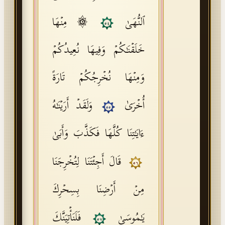
ٱلنُّهَىٰ
۞ مِنۡهَا
٥٤
خَلَقۡنَـٰكُمۡ وَفِیهَا نُعِیدُكُمۡ
وَمِنۡهَا نُخۡرِجُكُمۡ تَارَةً
أُخۡرَىٰ
وَلَقَدۡ أَرَیۡنَـٰهُ
٥٥
ءَایَـٰتِنَا كُلَّهَا فَكَذَّبَ وَأَبَىٰ
قَالَ أَجِئۡتَنَا لِتُخۡرِجَنَا
٥٦
مِنۡ أَرۡضِنَا بِسِحۡرِكَ
یَـٰمُوسَىٰ
فَلَنَأۡتِیَنَّكَ
٥٧