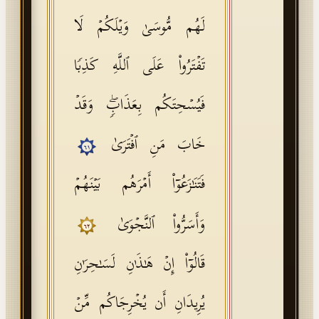
لَهُم مُّوسَىٰ وَیۡلَكُمۡ لَا
تَفۡتَرُوا۟ عَلَى ٱللَّهِ كَذِبࣰا
فَیُسۡحِتَكُم بِعَذَابࣲۖ وَقَدۡ
خَابَ مَنِ ٱفۡتَرَىٰ
٦١
فَتَنَـٰزَعُوۤا۟ أَمۡرَهُم بَیۡنَهُمۡ
وَأَسَرُّوا۟ ٱلنَّجۡوَىٰ
٦٢
قَالُوۤا۟ إِنۡ هَـٰذَ ٰ⁠نِ لَسَـٰحِرَ ٰ⁠نِ
یُرِیدَانِ أَن یُخۡرِجَاكُم مِّنۡ