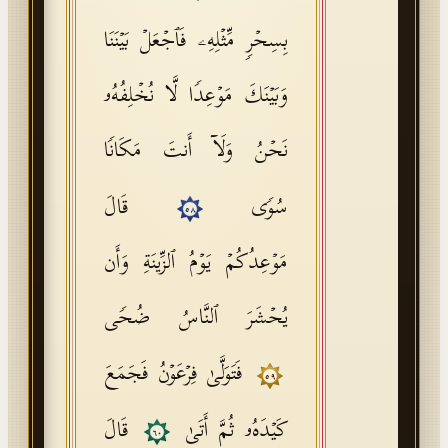
بِسِحۡرࣲ مِّثۡلِهِۦ فَٱجۡعَلۡ بَیۡنَنَا
وَبَیۡنَكَ مَوۡعِدࣰا لَّا نُخۡلِفُهُۥ
نَحۡنُ وَلَاۤ أَنتَ مَكَانࣰا
سُوࣰى
قَالَ
٥٨
مَوۡعِدُكُمۡ یَوۡمُ ٱلزِّینَةِ وَأَن
یُحۡشَرَ ٱلنَّاسُ ضُحࣰى
فَتَوَلَّىٰ فِرۡعَوۡنُ فَجَمَعَ
٥٩
كَیۡدَهُۥ ثُمَّ أَتَىٰ
قَالَ
٦٠