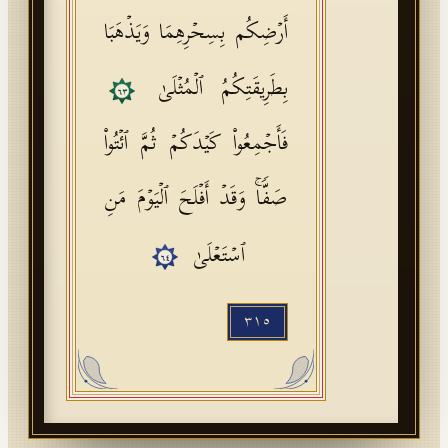
أَرۡضِكُم بِسِحۡرِهِمَا وَیَذۡهَبَا
بِطَرِیقَتِكُمُ ٱلۡمُثۡلَىٰ
٦٣
فَأَجۡمِعُوا۟ كَیۡدَكُمۡ ثُمَّ ٱئۡتُوا۟
صَفࣰّاۚ وَقَدۡ أَفۡلَحَ ٱلۡیَوۡمَ مَنِ
ٱسۡتَعۡلَىٰ
٦٤
٣١٥