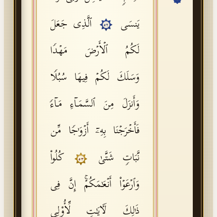
API Documentation
یَنسَى
ٱلَّذِی جَعَلَ
٥٢
Tajweed Guide
لَكُمُ ٱلۡأَرۡضَ مَهۡدࣰا
Font Edition Tester
CDN
وَسَلَكَ لَكُمۡ فِیهَا سُبُلࣰا
وَأَنزَلَ مِنَ ٱلسَّمَاۤءِ مَاۤءࣰ
Sign in
فَأَخۡرَجۡنَا بِهِۦۤ أَزۡوَ ٰ⁠جࣰا مِّن
نَّبَاتࣲ شَتَّىٰ
كُلُوا۟
٥٣
وَٱرۡعَوۡا۟ أَنۡعَـٰمَكُمۡۚ إِنَّ فِی
ذَ ٰ⁠لِكَ لَـَٔایَـٰتࣲ لِّأُو۟لِی