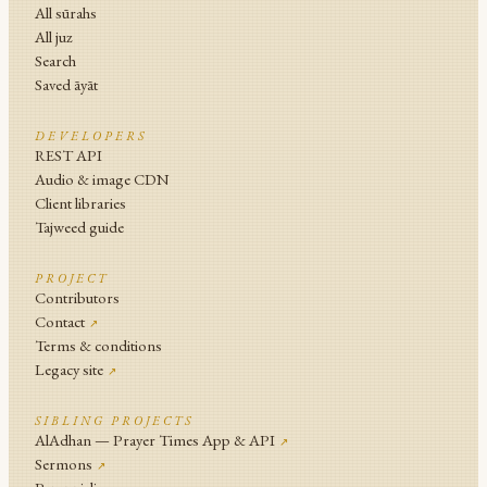
All sūrahs
All juz
Search
Saved āyāt
DEVELOPERS
REST API
Audio & image CDN
Client libraries
Tajweed guide
PROJECT
Contributors
Contact
↗
Terms & conditions
Legacy site
↗
SIBLING PROJECTS
AlAdhan — Prayer Times App & API
↗
Sermons
↗