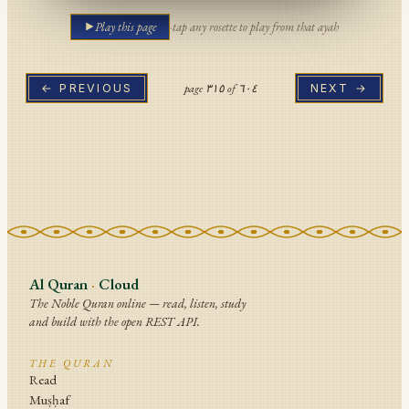
Play this page
·
tap any rosette to play from that ayah
page
٣١٥
of
٦٠٤
← PREVIOUS
NEXT →
Al Quran
·
Cloud
The Noble Quran online — read, listen, study
and build with the open REST API.
THE QURAN
Read
Muṣḥaf