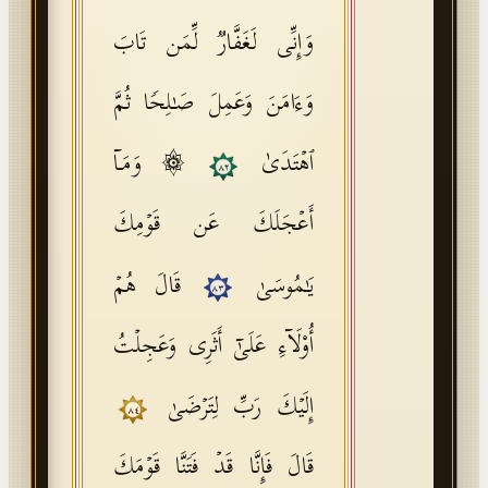
وَإِنِّی لَغَفَّارࣱ لِّمَن تَابَ
وَءَامَنَ وَعَمِلَ صَـٰلِحࣰا ثُمَّ
ٱهۡتَدَىٰ
۞ وَمَاۤ
٨٢
أَعۡجَلَكَ عَن قَوۡمِكَ
یَـٰمُوسَىٰ
قَالَ هُمۡ
٨٣
أُو۟لَاۤءِ عَلَىٰۤ أَثَرِی وَعَجِلۡتُ
إِلَیۡكَ رَبِّ لِتَرۡضَىٰ
٨٤
قَالَ فَإِنَّا قَدۡ فَتَنَّا قَوۡمَكَ