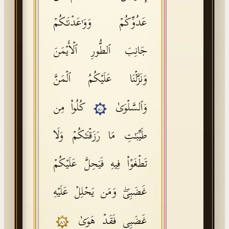
عَدُوِّكُمۡ وَوَ ٰ⁠عَدۡنَـٰكُمۡ
جَانِبَ ٱلطُّورِ ٱلۡأَیۡمَنَ
وَنَزَّلۡنَا عَلَیۡكُمُ ٱلۡمَنَّ
وَٱلسَّلۡوَىٰ
كُلُوا۟ مِن
٨٠
طَیِّبَـٰتِ مَا رَزَقۡنَـٰكُمۡ وَلَا
تَطۡغَوۡا۟ فِیهِ فَیَحِلَّ عَلَیۡكُمۡ
غَضَبِیۖ وَمَن یَحۡلِلۡ عَلَیۡهِ
غَضَبِی فَقَدۡ هَوَىٰ
٨١