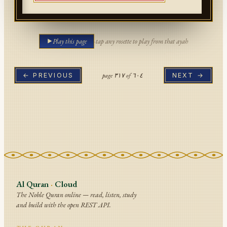
Play this page
·
tap any rosette to play from that ayah
page
٣١٧
of
٦٠٤
← PREVIOUS
NEXT →
Al Quran
·
Cloud
The Noble Quran online — read, listen, study
and build with the open REST API.