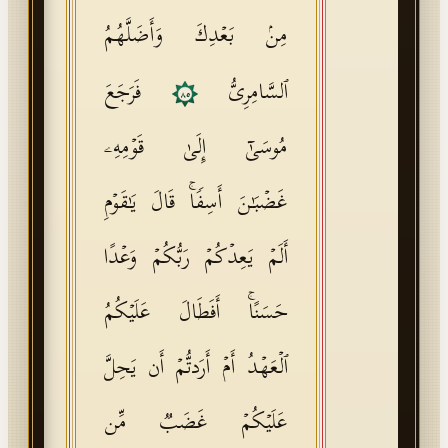
مِنۢ بَعۡدِكَ وَأَضَلَّهُمُ
ٱلسَّامِرِیُّ
فَرَجَعَ
٨٥
مُوسَىٰۤ إِلَىٰ قَوۡمِهِۦ
غَضۡبَـٰنَ أَسِفࣰاۚ قَالَ یَـٰقَوۡمِ
أَلَمۡ یَعِدۡكُمۡ رَبُّكُمۡ وَعۡدًا
حَسَنًاۚ أَفَطَالَ عَلَیۡكُمُ
ٱلۡعَهۡدُ أَمۡ أَرَدتُّمۡ أَن یَحِلَّ
عَلَیۡكُمۡ غَضَبࣱ مِّن