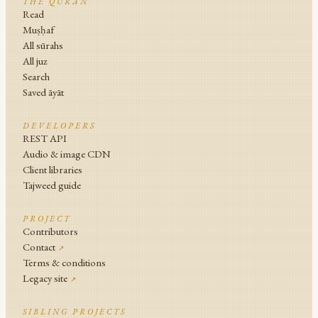
THE QURAN
Read
Muṣḥaf
All sūrahs
All juz
Search
Saved āyāt
DEVELOPERS
REST API
Audio & image CDN
Client libraries
Tajweed guide
PROJECT
Contributors
Contact
↗
Terms & conditions
Legacy site
↗
SIBLING PROJECTS