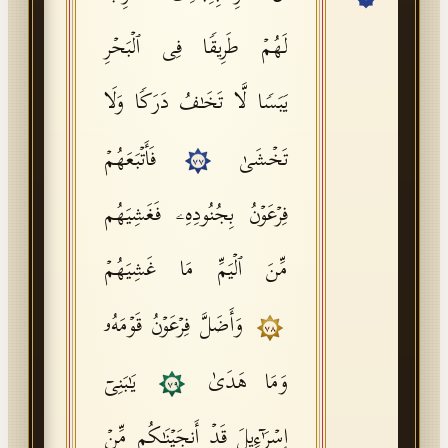
API Documentation
لَهُمۡ طَرِیقࣰا فِی ٱلۡبَحۡرِ
Tajweed Guide
یَبَسࣰا لَّا تَخَـٰفُ دَرَكࣰا وَلَا
Font Edition Tester
CDN
تَخۡشَىٰ
فَأَتۡبَعَهُمۡ
٧٧
فِرۡعَوۡنُ بِجُنُودِهِۦ فَغَشِیَهُم
Sign in
مِّنَ ٱلۡیَمِّ مَا غَشِیَهُمۡ
وَأَضَلَّ فِرۡعَوۡنُ قَوۡمَهُۥ
٧٨
وَمَا هَدَىٰ
یَـٰبَنِیۤ
٧٩
إِسۡرَ ٰ⁠ۤءِیلَ قَدۡ أَنجَیۡنَـٰكُم مِّنۡ