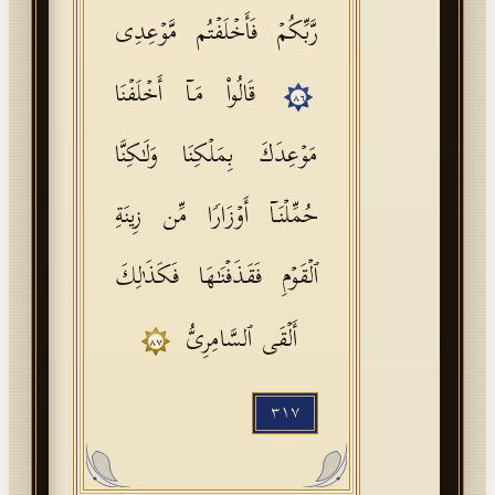
رَّبِّكُمۡ فَأَخۡلَفۡتُم مَّوۡعِدِی
قَالُوا۟ مَاۤ أَخۡلَفۡنَا
٨٦
مَوۡعِدَكَ بِمَلۡكِنَا وَلَـٰكِنَّا
حُمِّلۡنَاۤ أَوۡزَارࣰا مِّن زِینَةِ
ٱلۡقَوۡمِ فَقَذَفۡنَـٰهَا فَكَذَ ٰ⁠لِكَ
أَلۡقَى ٱلسَّامِرِیُّ
٨٧
٣١٧