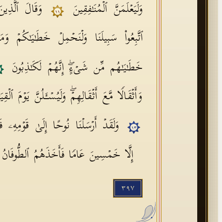
وَلَیَعۡلَمَنَّ ٱلۡمُنَـٰفِقِینَ
وَقَالَ ٱلَّذِینَ
١١
ٱتَّبِعُوا۟ سَبِیلَنَا وَلۡنَحۡمِلۡ خَطَـٰیَـٰكُمۡ 
خَطَـٰیَـٰهُم مِّن شَیۡءٍۖ إِنَّهُمۡ لَكَـٰذِبُونَ
٢
وَأَثۡقَالࣰا مَّعَ أَثۡقَالِهِمۡۖ وَلَیُسۡـَٔلُنَّ یَوۡمَ ٱلۡقِ
وَلَقَدۡ أَرۡسَلۡنَا نُوحًا إِلَىٰ قَوۡمِهِۦ 
١٣
إِلَّا خَمۡسِینَ عَامࣰا فَأَخَذَهُمُ ٱلطُّوفَانُ
٣٩٧