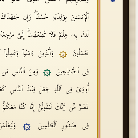
ٱلۡإِنسَـٰنَ بِوَ ٰ⁠لِدَیۡهِ حُسۡنࣰاۖ وَإِن جَـٰهَدَ
لَكَ بِهِۦ عِلۡمࣱ فَلَا تُطِعۡهُمَاۤۚ إِلَیَّ مَرۡجِعُكُ
تَعۡمَلُونَ
وَٱلَّذِینَ ءَامَنُوا۟ وَعَمِلُوا۟ ٱ
٨
فِی ٱلصَّـٰلِحِینَ
وَمِنَ ٱلنَّاسِ مَن یَقُو
٩
أُوذِیَ فِی ٱللَّهِ جَعَلَ فِتۡنَةَ ٱلنَّاسِ كَعَذَ
نَصۡرࣱ مِّن رَّبِّكَ لَیَقُولُنَّ إِنَّا كُنَّا مَعَكُمۡۚ أَ
فِی صُدُورِ ٱلۡعَـٰلَمِینَ
وَلَیَعۡلَم
١٠