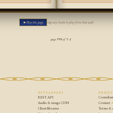
Play this page
·
tap any rosette to play from that ayah
page
٣٩٧
of
٦٠٤
N
DEVELOPERS
PROJE
REST API
Contribu
Audio & image CDN
Contact
Client libraries
Terms & 