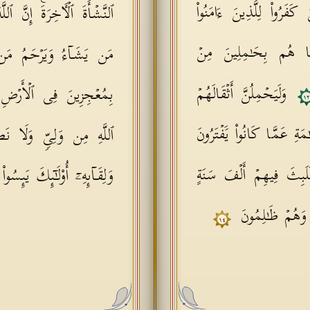
 كَفَرُوا۟ لِلَّذِینَ ءَامَنُوا۟
ٱلنَّشۡأَةَ ٱلۡـَٔاخِرَةَۚ إِنَّ
وَمَا هُم بِحَـٰمِلِینَ مِنۡ
مَن یَشَاۤءُ وَیَرۡحَمُ مَن یَ
وَلَیَحۡمِلُنَّ أَثۡقَالَهُمۡ
بِمُعۡجِزِینَ فِی ٱلۡأَرۡضِ
١
یَـٰمَةِ عَمَّا كَانُوا۟ یَفۡتَرُونَ
ٱللَّهِ مِن وَلِیࣲّ وَلَا نَ
فَلَبِثَ فِیهِمۡ أَلۡفَ سَنَةٍ
وَلِقَاۤىِٕهِۦۤ أُو۟لَـٰۤىِٕكَ یَىٕ
 وَهُمۡ ظَـٰلِمُونَ
١٤