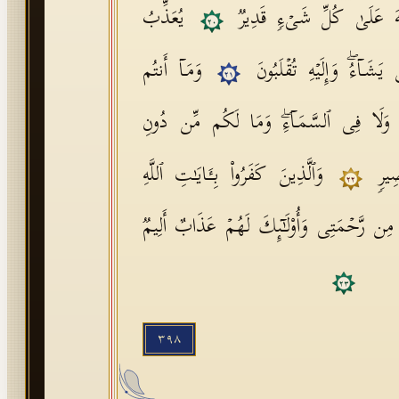
 ٱللَّهَ عَلَىٰ كُلِّ شَیۡءࣲ قَدِیرࣱ
یُعَذِّبُ
٢٠
شَاۤءُۖ وَإِلَیۡهِ تُقۡلَبُونَ
وَمَاۤ أَنتُم
٢١
 وَلَا فِی ٱلسَّمَاۤءِۖ وَمَا لَكُم مِّن دُونِ
صِیرࣲ
وَٱلَّذِینَ كَفَرُوا۟ بِـَٔایَـٰتِ ٱللَّهِ
٢٢
ِسُوا۟ مِن رَّحۡمَتِی وَأُو۟لَـٰۤىِٕكَ لَهُمۡ عَذَابٌ أَلِیمࣱ
٢٣
٣٩٨