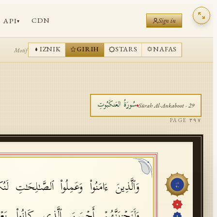
CDN
API
Sign in
▾
IZNIK
GIRIH
STARS
NAFAS
Motif
سُورَةُ
العَنكَبُوتِ
Sūrah
Al-Ankaboot
·
29
PAGE
٣٩٧
وَٱلَّذِینَ ءَامَنُوا۟ وَعَمِلُوا۟ ٱلصَّـٰلِحَـٰتِ لَنُكَف
جُزْء
٢٠
وَلَنَجۡزِیَنَّهُمۡ أَحۡسَنَ ٱلَّذِی كَانُوا۟ یَ