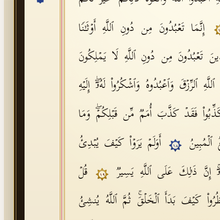
إِنَّمَا تَعۡبُدُونَ مِن دُونِ ٱللَّهِ أَوۡثَـٰنࣰا
َّذِینَ تَعۡبُدُونَ مِن دُونِ ٱللَّهِ لَا یَمۡلِكُونَ
للَّهِ ٱلرِّزۡقَ وَٱعۡبُدُوهُ وَٱشۡكُرُوا۟ لَهُۥۤۖ إِلَیۡهِ
ذِّبُوا۟ فَقَدۡ كَذَّبَ أُمَمࣱ مِّن قَبۡلِكُمۡۖ وَمَا
ٰغُ ٱلۡمُبِینُ
أَوَلَمۡ یَرَوۡا۟ كَیۡفَ یُبۡدِئُ
١٨
ُۥۤۚ إِنَّ ذَ ٰ⁠لِكَ عَلَى ٱللَّهِ یَسِیرࣱ
قُلۡ
١٩
ُوا۟ كَیۡفَ بَدَأَ ٱلۡخَلۡقَۚ ثُمَّ ٱللَّهُ یُنشِئُ