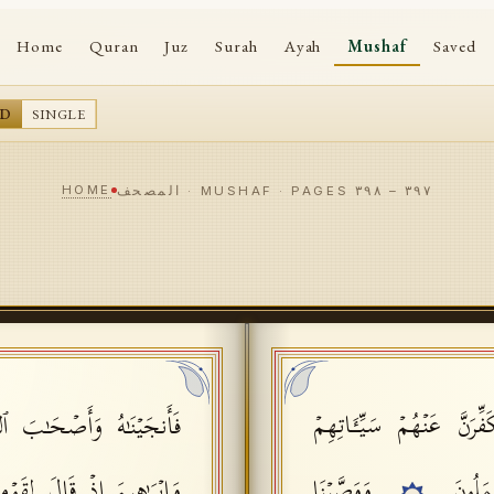
Home
Quran
Juz
Surah
Ayah
Mushaf
Saved
AD
SINGLE
HOME
٣٩٧
–
٣٩٨
المصحف · MUSHAF · PAGES
ِّرَنَّ عَنۡهُمۡ سَیِّـَٔاتِهِمۡ
فَأَنجَیۡنَـٰهُ وَأَصۡحَـٰبَ ٱلسّ
عۡمَلُونَ
وَوَصَّیۡنَا
وَإِبۡرَ ٰ⁠هِیمَ إِذۡ قَالَ لِقَوۡمِ