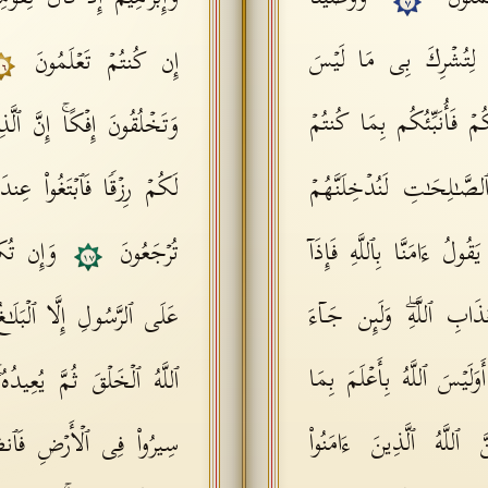
٧
اكَ لِتُشۡرِكَ بِی مَا لَیۡسَ
إِن كُنتُمۡ تَعۡلَمُونَ
١٦
مۡ فَأُنَبِّئُكُم بِمَا كُنتُمۡ
وَتَخۡلُقُونَ إِفۡكًاۚ إِنَّ ٱل
لصَّـٰلِحَـٰتِ لَنُدۡخِلَنَّهُمۡ
لَكُمۡ رِزۡقࣰا فَٱبۡتَغُوا۟ عِندَ ٱ
لُ ءَامَنَّا بِٱللَّهِ فَإِذَاۤ
تُرۡجَعُونَ
وَإِن تُكَ
١٧
ابِ ٱللَّهِۖ وَلَىِٕن جَاۤءَ
عَلَى ٱلرَّسُولِ إِلَّا ٱلۡبَلَـ
وَلَیۡسَ ٱللَّهُ بِأَعۡلَمَ بِمَا
ٱللَّهُ ٱلۡخَلۡقَ ثُمَّ یُعِیدُه
َنَّ ٱللَّهُ ٱلَّذِینَ ءَامَنُوا۟
سِیرُوا۟ فِی ٱلۡأَرۡضِ فَٱنظُر