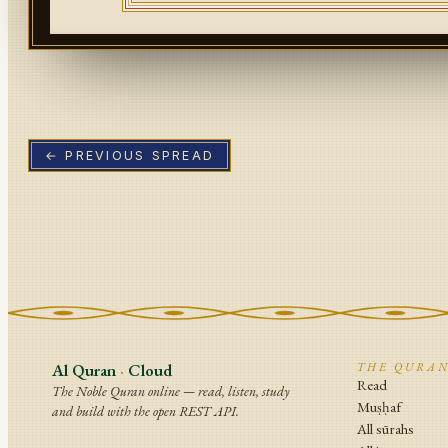
← PREVIOUS SPREAD
Al Quran
·
Cloud
THE QURA
Read
The Noble Quran online — read, listen, study
Muṣḥaf
and build with the open REST API.
All sūrahs