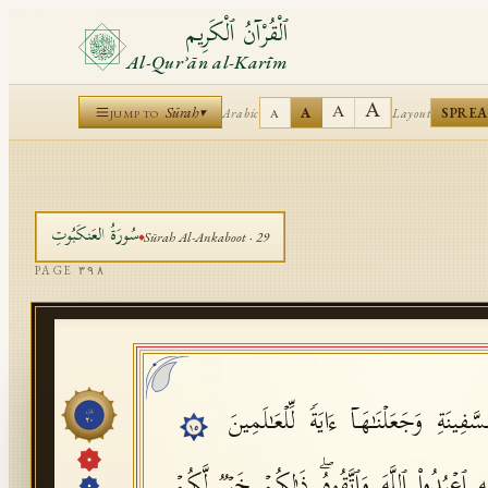
ٱلْقُرْآنُ ٱلْكَرِيم
Al-Qurʾān al-Karīm
A
A
Sūrah
A
SPRE
Arabic
Layout
▾
A
JUMP TO
سُورَةُ
العَنكَبُوتِ
Sūrah
Al-Ankaboot
·
29
PAGE
٣٩٨
َفِینَةِ وَجَعَلۡنَـٰهَاۤ ءَایَةࣰ لِّلۡعَـٰلَمِینَ
جُزْء
٢٠
١٥
هِ ٱعۡبُدُوا۟ ٱللَّهَ وَٱتَّقُوهُۖ ذَ ٰ⁠لِكُمۡ خَیۡرࣱ لَّكُمۡ