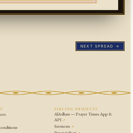
NEXT SPREAD →
CT
SIBLING PROJECTS
AlAdhan — Prayer Times App &
tors
API
↗
↗
Sermons
conditions
↗
Perennialism