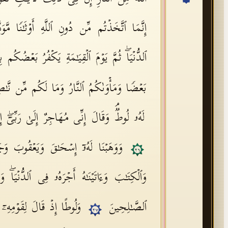
إِنَّمَا ٱتَّخَذۡتُم مِّن دُونِ ٱللَّهِ أَوۡثَـٰنࣰا مَّوَ
ٱلدُّنۡیَاۖ ثُمَّ یَوۡمَ ٱلۡقِیَـٰمَةِ یَكۡفُرُ بَعۡضُكُ
بَعۡضࣰا وَمَأۡوَىٰكُمُ ٱلنَّارُ وَمَا لَكُم مِّن نَّـٰ
لَهُۥ لُوطࣱۘ وَقَالَ إِنِّی مُهَاجِرٌ إِلَىٰ رَبِّیۤۖ إِن
وَوَهَبۡنَا لَهُۥۤ إِسۡحَـٰقَ وَیَعۡقُوبَ وَجَعَلۡ
٢٦
وَٱلۡكِتَـٰبَ وَءَاتَیۡنَـٰهُ أَجۡرَهُۥ فِی ٱلدُّنۡیَاۖ وَ
ٱلصَّـٰلِحِینَ
وَلُوطًا إِذۡ قَالَ لِقَوۡمِهِۦۤ إ
٢٧