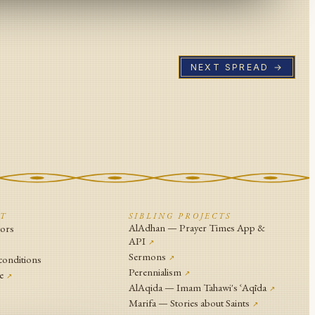
NEXT SPREAD →
CT
SIBLING PROJECTS
AlAdhan — Prayer Times App &
tors
API
↗
↗
Sermons
conditions
↗
Perennialism
e
↗
↗
AlAqida — Imam Tahawi's ʿAqīda
↗
Marifa — Stories about Saints
↗