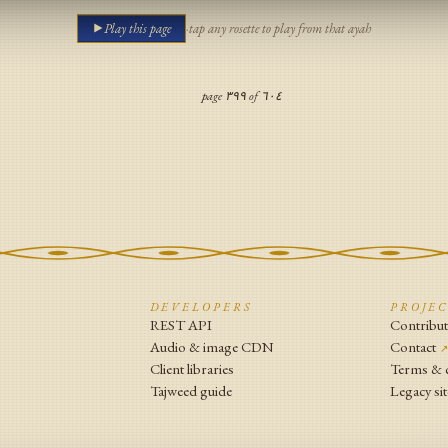
Play this page
·
tap any rosette to play from that ayah
page
٣٩٩
of
٦٠٤
N
DEVELOPERS
PROJE
REST API
Contribu
Audio & image CDN
Contact
Client libraries
Terms & 
Tajweed guide
Legacy sit