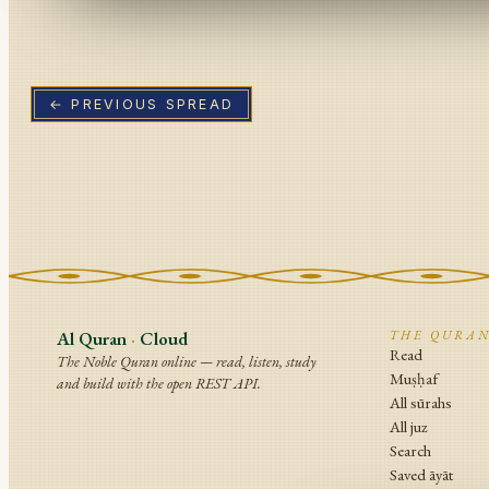
← PREVIOUS SPREAD
Al Quran
·
Cloud
THE QURA
Read
The Noble Quran online — read, listen, study
Muṣḥaf
and build with the open REST API.
All sūrahs
All juz
Search
Saved āyāt