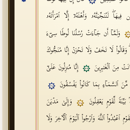
٣١
یهَاۖ لَنُنَجِّیَنَّهُۥ وَأَهۡلَهُۥۤ إِلَّا ٱمۡرَأَتَهُۥ
وَلَمَّاۤ أَن جَاۤءَتۡ رُسُلُنَا لُوطࣰا سِیۤءَ
٣٢
وَقَالُوا۟ لَا تَخَفۡ وَلَا تَحۡزَنۡ إِنَّا مُنَجُّوكَ
انَتۡ مِنَ ٱلۡغَـٰبِرِینَ
إِنَّا مُنزِلُونَ عَلَىٰۤ
٣٣
زࣰا مِّنَ ٱلسَّمَاۤءِ بِمَا كَانُوا۟ یَفۡسُقُونَ
٣٤
 بَیِّنَةࣰ لِّقَوۡمࣲ یَعۡقِلُونَ
وَإِلَىٰ مَدۡیَنَ
٣٥
ۡمِ ٱعۡبُدُوا۟ ٱللَّهَ وَٱرۡجُوا۟ ٱلۡیَوۡمَ ٱلۡـَٔاخِرَ وَلَا