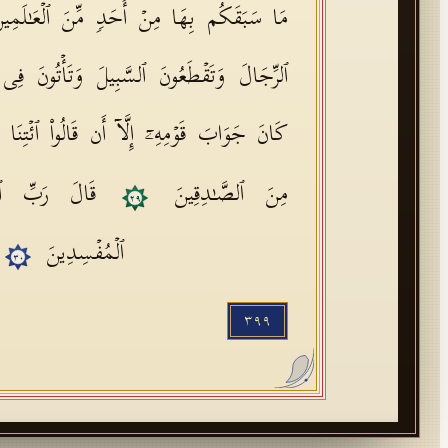
مَا سَبَقَكُم بِهَا مِنۡ أَحَدࣲ مِّنَ ٱلۡعَـٰلَمِ
ٱلرِّجَالَ وَتَقۡطَعُونَ ٱلسَّبِیلَ وَتَأۡتُونَ فِی
كَانَ جَوَابَ قَوۡمِهِۦۤ إِلَّاۤ أَن قَالُوا۟ ٱئۡتِنَ
مِنَ ٱلصَّـٰدِقِینَ
قَالَ رَبِّ ٱن
٢٩
ٱلۡمُفۡسِدِینَ
٣٠
٣٩٩