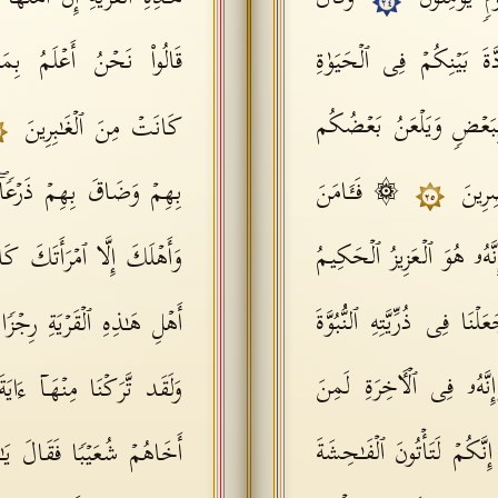
٢٤
دَّةَ بَیۡنِكُمۡ فِی ٱلۡحَیَوٰةِ
قَالُوا۟ نَحۡنُ أَعۡلَمُ بِمَن فِ
م بِبَعۡضࣲ وَیَلۡعَنُ بَعۡضُكُم
كَانَتۡ مِنَ ٱلۡغَـٰبِرِینَ
صِرِینَ
۞ فَـَٔامَنَ
بِهِمۡ وَضَاقَ بِهِمۡ ذَرۡعࣰاۖ 
٢٥
َّهُۥ هُوَ ٱلۡعَزِیزُ ٱلۡحَكِیمُ
وَأَهۡلَكَ إِلَّا ٱمۡرَأَتَكَ كَ
نَا فِی ذُرِّیَّتِهِ ٱلنُّبُوَّةَ
أَهۡلِ هَـٰذِهِ ٱلۡقَرۡیَةِ رِجۡ
إِنَّهُۥ فِی ٱلۡـَٔاخِرَةِ لَمِنَ
وَلَقَد تَّرَكۡنَا مِنۡهَاۤ ءَایَةَۢ
ِنَّكُمۡ لَتَأۡتُونَ ٱلۡفَـٰحِشَةَ
أَخَاهُمۡ شُعَیۡبࣰا فَقَالَ یَـٰقَو