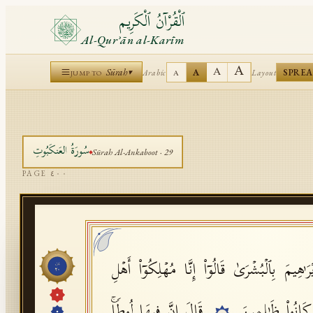
ٱلْقُرْآنُ ٱلْكَرِيم
Al-Qurʾān al-Karīm
A
A
Sūrah
A
SPRE
Arabic
Layout
▾
A
JUMP TO
سُورَةُ
العَنكَبُوتِ
Sūrah
Al-Ankaboot
·
29
PAGE
٤٠٠
 ٰ⁠هِیمَ بِٱلۡبُشۡرَىٰ قَالُوۤا۟ إِنَّا مُهۡلِكُوۤا۟ أَهۡلِ
جُزْء
٢٠
َا كَانُوا۟ ظَـٰلِمِینَ
قَالَ إِنَّ فِیهَا لُوطࣰاۚ