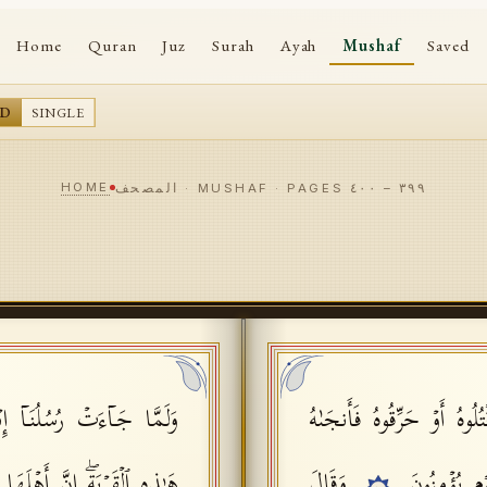
Home
Quran
Juz
Surah
Ayah
Mushaf
Saved
AD
SINGLE
HOME
٣٩٩
–
٤٠٠
المصحف · MUSHAF · PAGES
ُوهُ أَوۡ حَرِّقُوهُ فَأَنجَىٰهُ
وَلَمَّا جَاۤءَتۡ رُسُلُنَاۤ إِبۡرَ
َوۡمࣲ یُؤۡمِنُونَ
وَقَالَ
هَـٰذِهِ ٱلۡقَرۡیَةِۖ إِنَّ أَهۡلَه