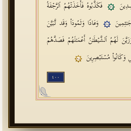
ۡسِدِینَ
فَكَذَّبُوهُ فَأَخَذَتۡهُمُ ٱلرَّجۡفَةُ
٣٦
جَـٰثِمِینَ
وَعَادࣰا وَثَمُودَا۟ وَقَد تَّبَیَّنَ
٣٧
َیَّنَ لَهُمُ ٱلشَّیۡطَـٰنُ أَعۡمَـٰلَهُمۡ فَصَدَّهُمۡ
ِ وَكَانُوا۟ مُسۡتَبۡصِرِینَ
٣٨
٤٠٠