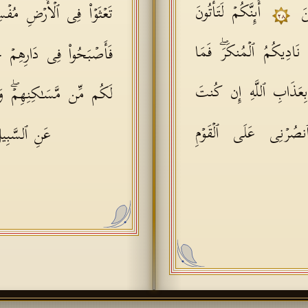
ینَ
أَىِٕنَّكُمۡ لَتَأۡتُونَ
تَعۡثَوۡا۟ فِی ٱلۡأَرۡضِ مُف
٢٨
 نَادِیكُمُ ٱلۡمُنكَرَۖ فَمَا
فَأَصۡبَحُوا۟ فِی دَارِهِمۡ 
ا بِعَذَابِ ٱللَّهِ إِن كُنتَ
لَكُم مِّن مَّسَـٰكِنِهِمۡۖ وَز
صُرۡنِی عَلَى ٱلۡقَوۡمِ
عَنِ ٱلسَّبِیل