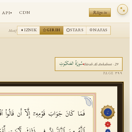
CDN
API
Sign in
▾
IZNIK
GIRIH
STARS
NAFAS
Motif
سُورَةُ
العَنكَبُوتِ
Sūrah
Al-Ankaboot
·
29
PAGE
٣٩٩
فَمَا كَانَ جَوَابَ قَوۡمِهِۦۤ إِلَّاۤ أَن قَالُوا۟ ٱقۡتُل
جُزْء
٢٠
ٱللَّهُ مِنَ ٱلنَّارِۚ إِنَّ فِی ذَ ٰ⁠لِكَ لَـَٔایَـٰتࣲ لِّق